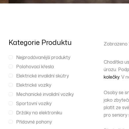
Kategorie Produktu
Zobrazeno 1.
Nejprodávanější produkty
Chodítka
us
Polohovací křesla
úrazu. Podp
Elektrické invalidní skútry
kolečky
. V 
Elektrické vozíky
Osoby se sn
Mechanické invalidní vozíky
jako zbyteč
Sportovní vozíky
platit ze s
Držáky na elektroniku
pro seniory
Přídavné pohony