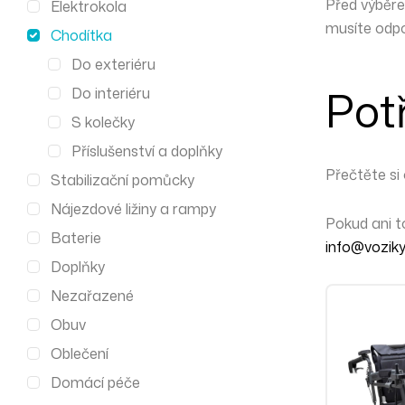
Před výběre
Elektrokola
musíte odpo
Chodítka
Do exteriéru
Pot
Do interiéru
S kolečky
Příslušenství a doplňky
Přečtěte si
Stabilizační pomůcky
Nájezdové ližiny a rampy
Pokud ani 
Baterie
info@voziky
Doplňky
Nezařazené
Obuv
Oblečení
Domácí péče