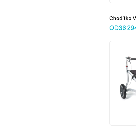
Chodítko V
L
OD
36 29