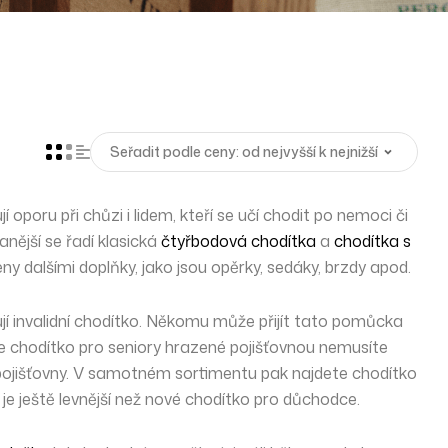
poru při chůzi i lidem, kteří se učí chodit po nemoci či
anější se řadí klasická
čtyřbodová chodítka
a
chodítka s
ny dalšími doplňky, jako jsou opěrky, sedáky, brzdy apod.
ují invalidní chodítko. Někomu může přijít tato pomůcka
 že chodítko pro seniory hrazené pojišťovnou nemusíte
y pojišťovny. V samotném sortimentu pak najdete chodítko
je ještě levnější než nové chodítko pro důchodce.