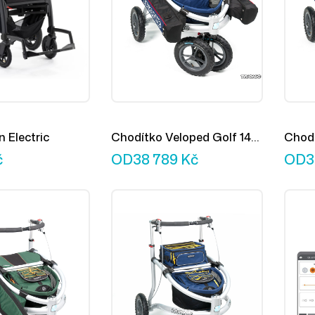
n Electric
Chodítko Veloped Golf 14er
Chodí
L
M
č
OD
38 789
Kč
OD
3