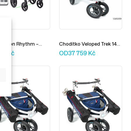
 Motion Rhythm –
Chodítko Veloped Trek 14er
nsonové chodítko
L
248
Kč
OD
37 759
Kč