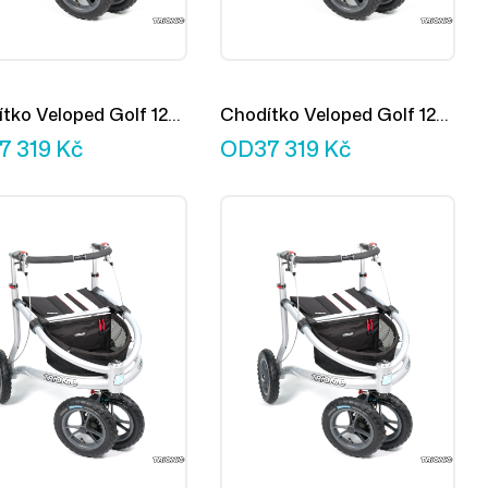
tko Veloped Golf 12er
Chodítko Veloped Golf 12er
M
7 319
Kč
OD
37 319
Kč