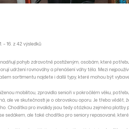
 – 16. z 42 výsledků
nadňují pohyb
zdravotně postiženým, osobám, které potřebují o
orují
udržení rovnováhy a přenášení váhy
těla. Mezi nejpoužív
našem sortimentu najdete i další typy, které mohou být vybave
íženou mobilitou, zpravidla senioři v pokročilém věku, potřeb
ná, ale ve skutečnosti je o obrovskou oporu. Je třeba vědět,
vého. Chodítka pro invalidy jsou tedy otázkou zejména platb
 se sedákem, ale také chodítko pro seniory repasované, které 