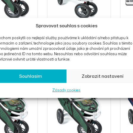
Spravovat souhlas s cookies
chom poskytli co nejlepší služby, používáme k ukládání a/nebo přístupu k
ormacím o zařízení, technologie jako jsou soubory cookies. Souhlas s těmito
eloped Jakt 14er
Chodítko Veloped Trek 14er
Rollz
hnologiemi nám umožní zpracovávat údaje, jako je chování při procházení
M
Parki
9
Kč
OD
37 759
Kč
38 
bo jedinečná ID na tomto webu. Nesouhlas nebo odvolání souhlasu může
říznivě ovlivnit určité vlastnosti a funkce.
Souhlasím
Zobrazit nastavení
Zásady cookies