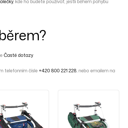
kolečky
, kde ho budete používat, jestli během pohybu
ýběrem?
ce
Časté dotazy
.
 telefonním čísle
+420 800 221 228
, nebo emailem na