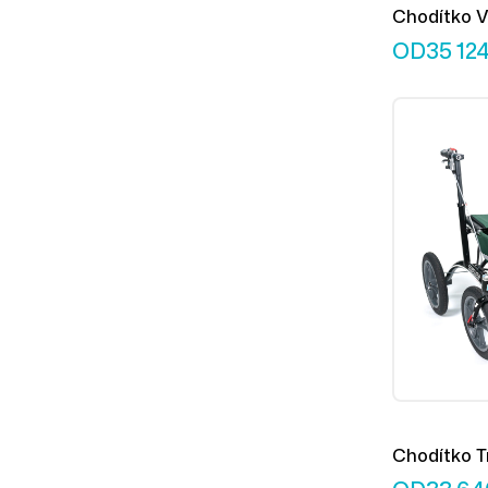
Chodítko V
14er L
OD
35 12
Chodítko T
14er M/L