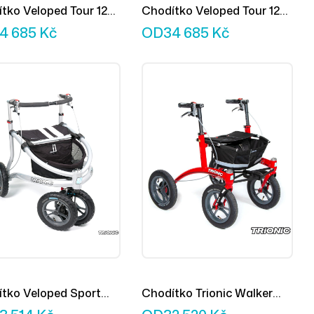
tko Veloped Tour 12er
Chodítko Veloped Tour 12er
M
4 685
Kč
OD
34 685
Kč
tko Veloped Sport
Chodítko Trionic Walker
M
12er S Red