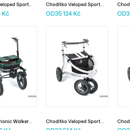
eloped Sport
Chodítko Veloped Sport
Chodí
14er M
L
4
Kč
OD
35 124
Kč
OD
3
rionic Walker
Chodítko Veloped Sport
Chodí
12er L
12er 