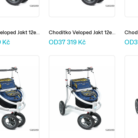
eloped Jakt 12er
Chodítko Veloped Jakt 12er
Chodí
M
L
9
Kč
OD
37 319
Kč
OD
3