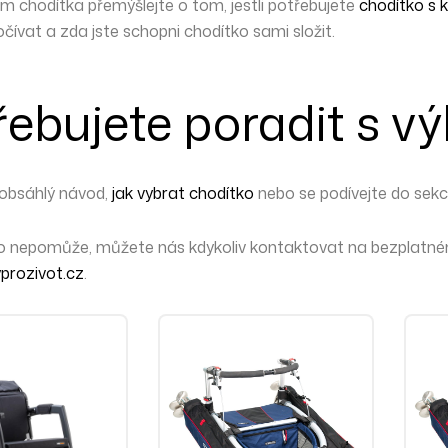
m chodítka přemýšlejte o tom, jestli potřebujete
chodítko s 
čívat a zda jste schopni chodítko sami složit.
řebujete poradit s v
 obsáhlý návod,
jak vybrat chodítko
nebo se podívejte do sek
to nepomůže,
můžete nás kdykoliv kontaktovat
na bezplatném
prozivot.cz
.