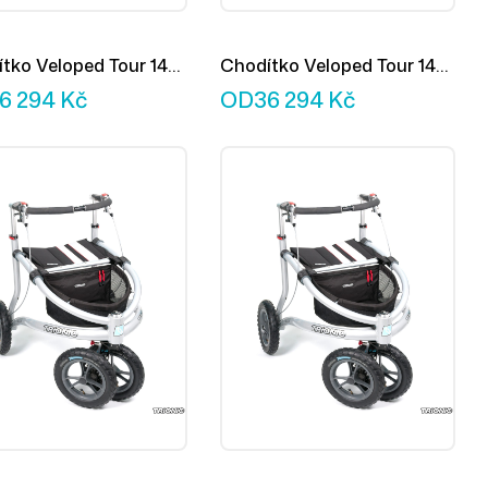
tko Veloped Tour 14er
Chodítko Veloped Tour 14er
M
6 294
Kč
OD
36 294
Kč