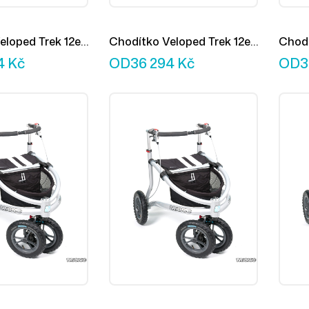
eloped Trek 12er
Chodítko Veloped Trek 12er
Chodí
M
L
4
Kč
OD
36 294
Kč
OD
3