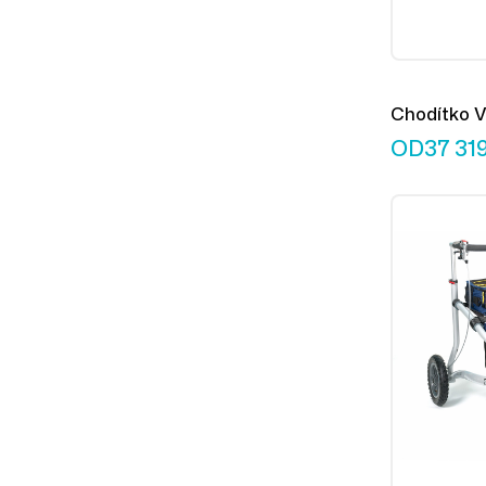
Chodítko V
L
OD
37 31