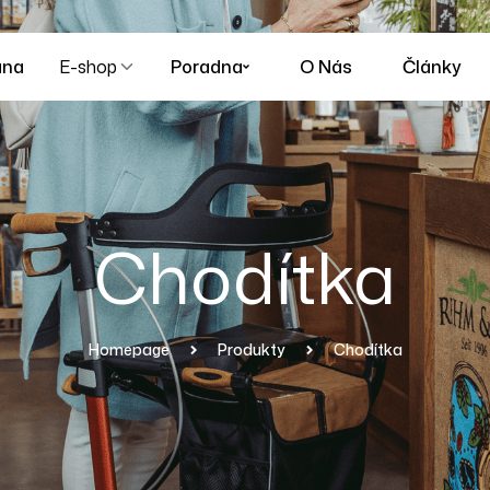
ana
E-shop
Poradna
O Nás
Články
Chodítka
Homepage
Produkty
Chodítka