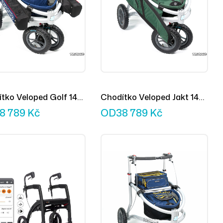
tko Veloped Golf 14er
Chodítko Veloped Jakt 14er
L
8 789
Kč
OD
38 789
Kč