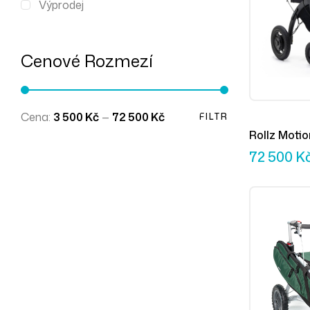
Výprodej
Cenové Rozmezí
Cena:
3 500 Kč
—
72 500 Kč
FILTR
Rollz Motio
72 500
K