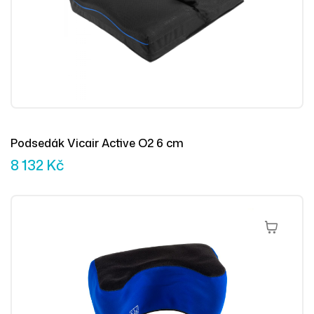
Podsedák Vicair Active O2 6 cm
8 132
Kč
Výběr Mož