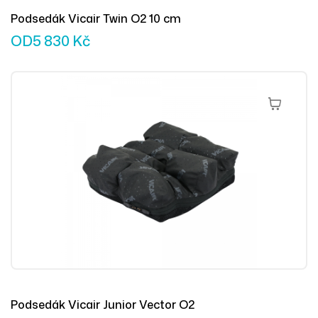
Podsedák Vicair Twin O2 10 cm
OD
5 830
Kč
Přidat Do 
Podsedák Vicair Junior Vector O2