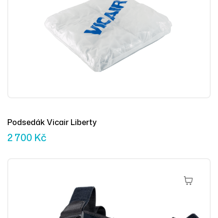
Podsedák Vicair Liberty
2 700
Kč
Přidat Do 