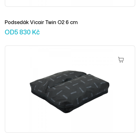
Podsedák Vicair Twin O2 6 cm
OD
5 830
Kč
Výběr Mož