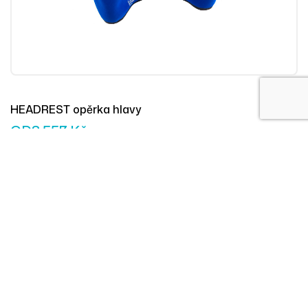
HEADREST opěrka hlavy
OD
8 557
Kč
Přidat Do 