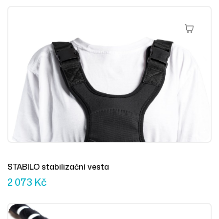
Přidat Do 
STABILO stabilizační vesta
2 073
Kč