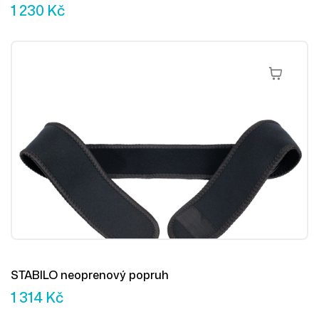
1 230
Kč
Přidat Do 
STABILO neoprenový popruh
1 314
Kč