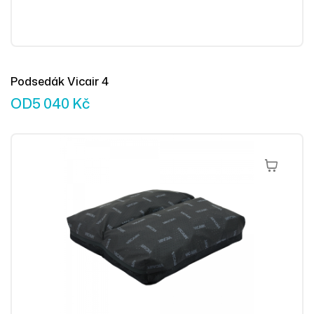
Podsedák Vicair 4
OD
5 040
Kč
Výběr Mož