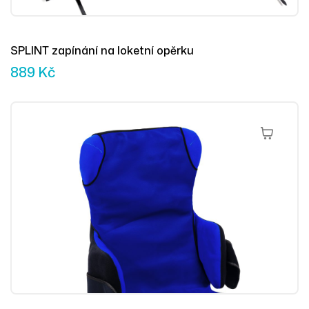
SPLINT zapínání na loketní opěrku
889
Kč
Výběr Mož