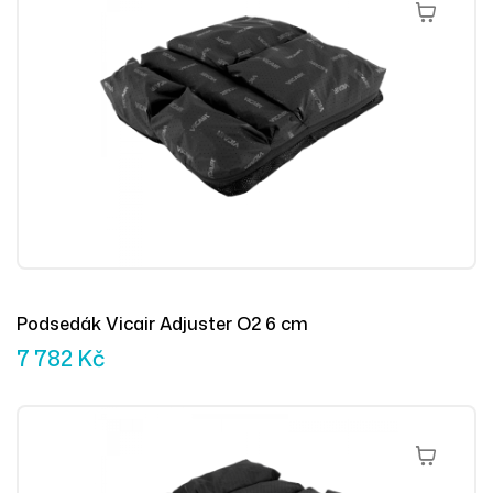
Přidat Do 
Podsedák Vicair Adjuster O2 6 cm
7 782
Kč
Přidat Do 