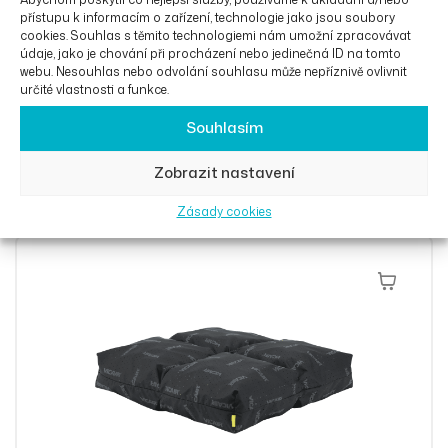
přístupu k informacím o zařízení, technologie jako jsou soubory
cookies. Souhlas s těmito technologiemi nám umožní zpracovávat
údaje, jako je chování při procházení nebo jedinečná ID na tomto
webu. Nesouhlas nebo odvolání souhlasu může nepříznivě ovlivnit
určité vlastnosti a funkce.
Souhlasím
Podsedák Vicair Liberty Profile
Zobrazit nastavení
3 500
Kč
Zásady cookies
Výběr Mož