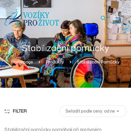
Stabilizační pomůcky
Homepage
Produkty
Stabilizační Pomůcky
FILTER
Stabilizační pomůcky pomáhají při
správném