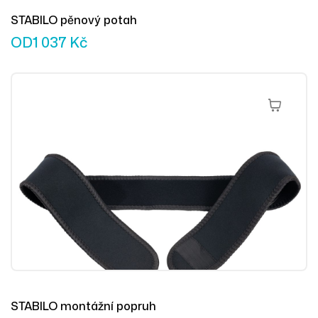
STABILO pěnový potah
OD
1 037
Kč
Přidat Do 
STABILO montážní popruh