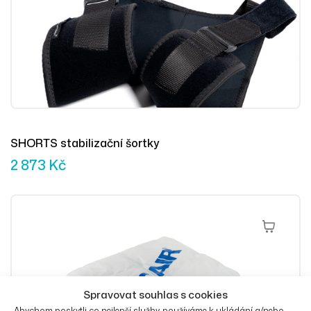
SHORTS stabilizační šortky
2 873
Kč
Přidat Do 
Spravovat souhlas s cookies
Abychom poskytli co nejlepší služby, používáme k ukládání a/nebo