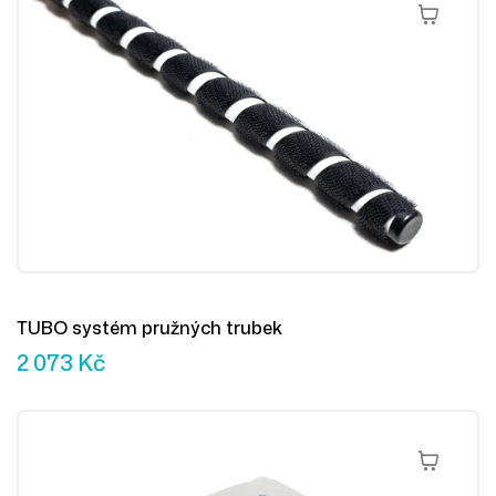
Přidat Do 
TUBO systém pružných trubek
2 073
Kč
Přidat Do 