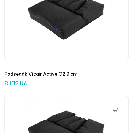
Podsedák Vicair Active O2 9 cm
8 132
Kč
Přidat Do 