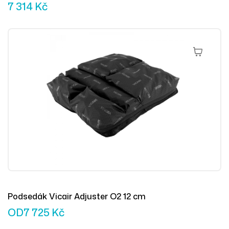
7 314
Kč
Výběr Mož
Podsedák Vicair Adjuster O2 12 cm
OD
7 725
Kč