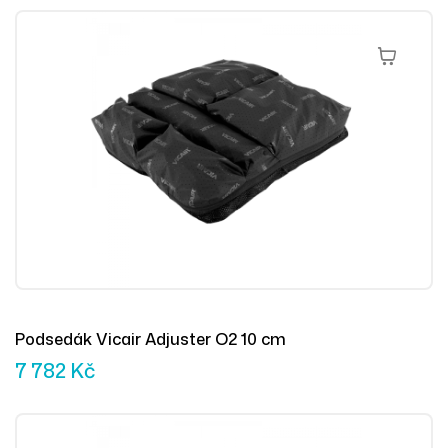
Čtěte Více
Podsedák Vicair Adjuster O2 10 cm
7 782
Kč