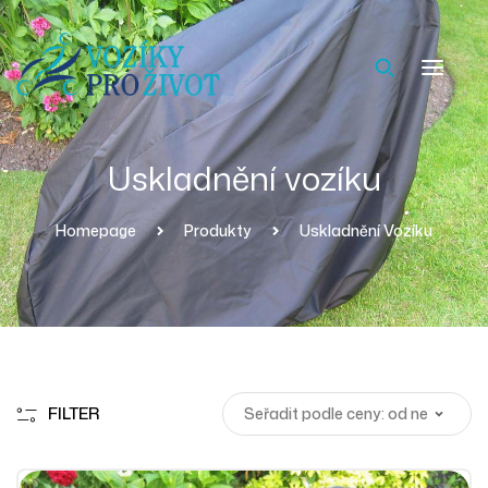
Uskladnění vozíku
Homepage
Produkty
Uskladnění Vozíku
FILTER