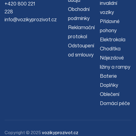
údajů
invalidní
+420 800 221
Obchodní
228
vozíky
podmínky
info@vozikyprozivot.cz
Přídavné
Reklamační
pohony
protokol
Elektrokola
Odstoupení
Chodítka
od smlouvy
Nájezdové
ližiny a rampy
Baterie
Doplňky
Oblečení
Domácí péče
Copyright © 2025
vozikyprozivot.cz