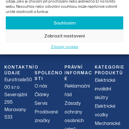
údaje, jako je chování při procházení nebo jedinečná ID na tomto
webu. Nesouhlas nebo odvolání souhlasu může nepříznivě ovlivnit
určité vlastnosti a funkce.
Souhlasím
Zobrazit nastavení
Facebook
Instagram
Zásady cookies
KONTAKTNÍ
O
PRÁVNÍ
KATEGORIE
ÚDAJE
SPOLEČNO
INFORMAC
PRODUKTŮ
STI
E
Eurotrade50
Elektrické
O nás
Reklamační
00 s.r.o.
invalidní
Severojižní
Články
řád
skútry
295
Servis
Zásady
Elektrické
Moravany
Prodávané
ochrany
vozíky
533
značky
osobních
Mechanické