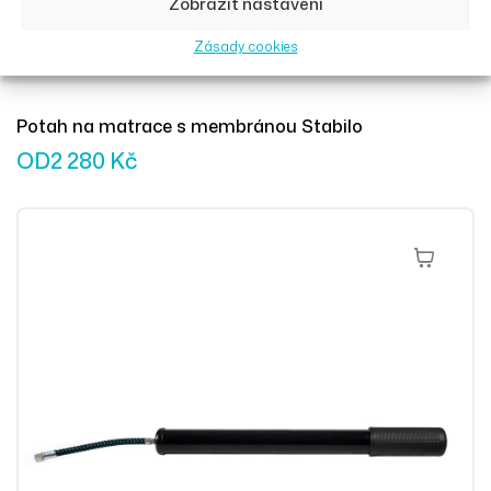
Zobrazit nastavení
Zásady cookies
Potah na matrace s membránou Stabilo
OD
2 280
Kč
Přidat Do 