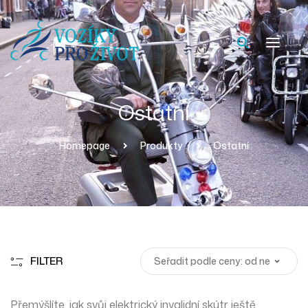
Ostatní
Homepage
Produkty
Ostatní
FILTER
Přemýšlíte, jak svůj elektrický invalidní skútr ještě