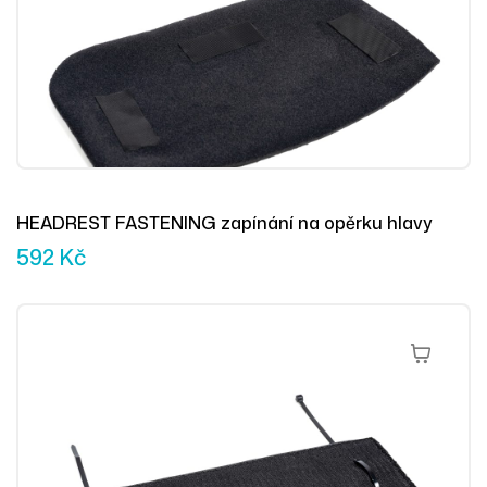
HEADREST FASTENING zapínání na opěrku hlavy
592
Kč
Přidat Do 