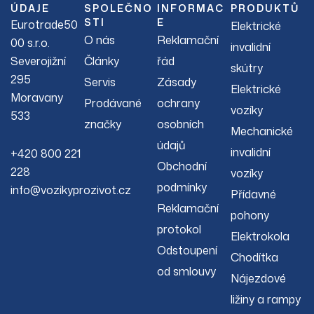
ÚDAJE
SPOLEČNO
INFORMAC
PRODUKTŮ
STI
E
Eurotrade50
Elektrické
O nás
Reklamační
00 s.r.o.
invalidní
Severojižní
Články
řád
skútry
295
Servis
Zásady
Elektrické
Moravany
Prodávané
ochrany
vozíky
533
značky
osobních
Mechanické
údajů
invalidní
+420 800 221
Obchodní
228
vozíky
podmínky
info@vozikyprozivot.cz
Přídavné
Reklamační
pohony
protokol
Elektrokola
Odstoupení
Chodítka
od smlouvy
Nájezdové
ližiny a rampy