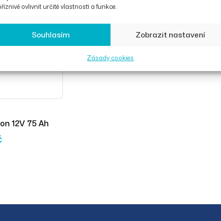
říznivě ovlivnit určité vlastnosti a funkce.
Souhlasím
Zobrazit nastavení
Zásady cookies
ion 12V 75 Ah
č