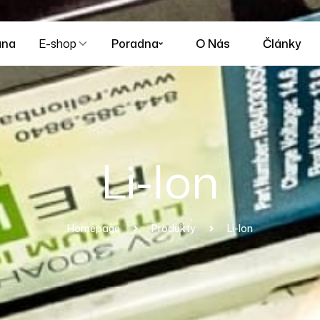
ana
E-shop
Poradna
O Nás
Články
Li-Ion
Homepage
Produkty
Li-Ion