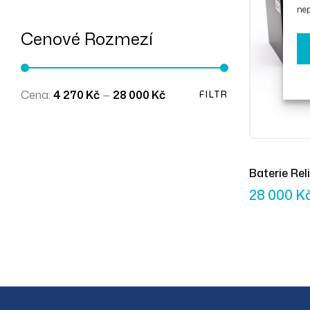
nep
Cenové Rozmezí
Cena:
4 270 Kč
—
28 000 Kč
FILTR
Baterie Rel
28 000
K