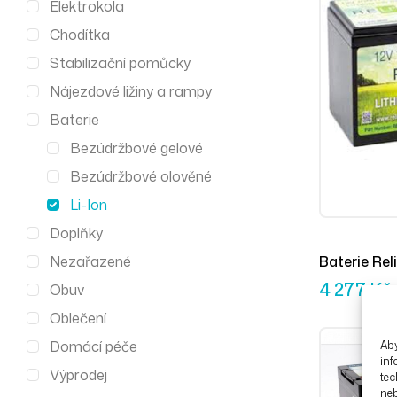
Elektrokola
Chodítka
Stabilizační pomůcky
Nájezdové ližiny a rampy
Baterie
Bezúdržbové gelové
Bezúdržbové olověné
Li-Ion
Doplňky
Nezařazené
Baterie Rel
4 277
Kč
Obuv
Oblečení
Domácí péče
Aby
inf
Výprodej
tec
ne