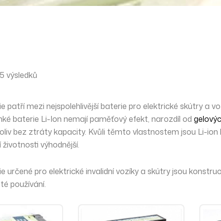
5 výsledků
ie patří mezi
nejspolehlivější
baterie pro elektrické skútry a vo
hké
baterie Li-Ion nemají paměťový efekt, narozdíl od
gelovýc
oliv bez ztráty kapacity
. Kvůli těmto vlastnostem jsou Li-ion 
í životnosti výhodnější.
ie určené pro elektrické invalidní vozíky a skútry jsou konstr
té používání.