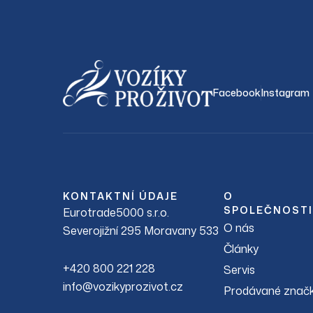
Facebook
Instagram
KONTAKTNÍ ÚDAJE
O
SPOLEČNOSTI
Eurotrade5000 s.r.o.
O nás
Severojižní 295 Moravany 533
Články
+420 800 221 228
Servis
info@vozikyprozivot.cz
Prodávané znač