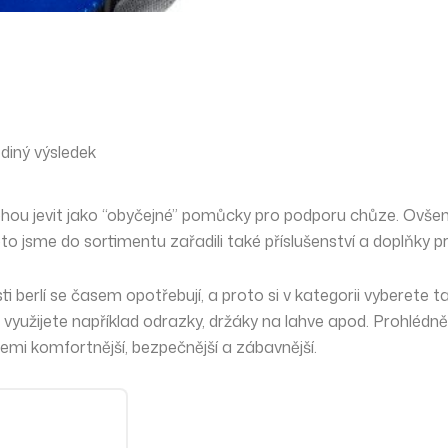
diný výsledek
hou jevit jako “obyčejné” pomůcky pro podporu chůze. Ovšem 
oto jsme do sortimentu zařadili také příslušenství a doplňky p
i berlí se časem opotřebují, a proto si v kategorii vyberete t
využijete například odrazky, držáky na lahve apod. Prohlédněte
lemi
komfortnější
,
bezpečnější
a zábavnější.