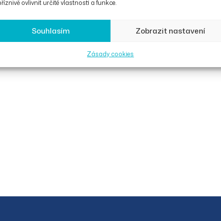
říznivě ovlivnit určité vlastnosti a funkce.
Souhlasím
Zobrazit nastavení
Zásady cookies