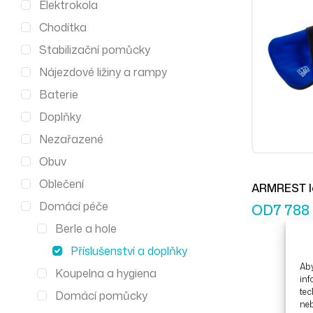
Elektrokola
Chodítka
Stabilizační pomůcky
Nájezdové ližiny a rampy
Baterie
Doplňky
Nezařazené
Obuv
Oblečení
ARMREST lo
Domácí péče
OD
7 788
Berle a hole
Příslušenství a doplňky
Aby
Koupelna a hygiena
inf
tec
Domácí pomůcky
ne