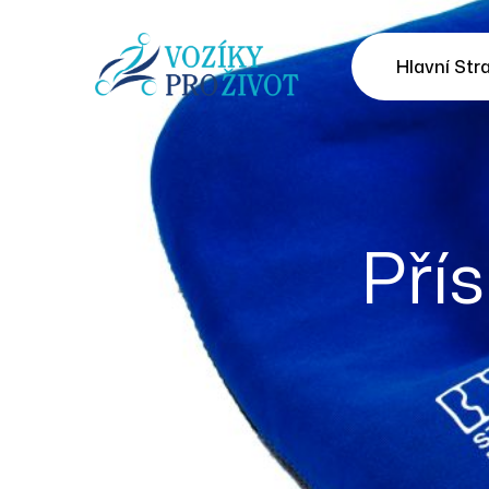
Hlavní Str
Pří