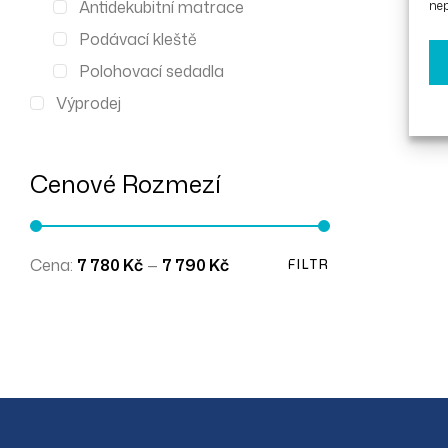
Antidekubitní matrace
nep
Podávací kleště
Polohovací sedadla
Výprodej
Cenové Rozmezí
Cena:
7 780 Kč
—
7 790 Kč
FILTR