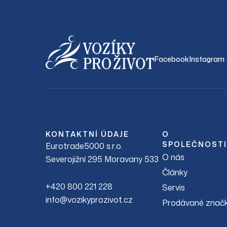
Facebook
Instagram
KONTAKTNÍ ÚDAJE
O
SPOLEČNOSTI
Eurotrade5000 s.r.o.
O nás
Severojižní 295 Moravany 533
Články
+420 800 221 228
Servis
info@vozikyprozivot.cz
Prodávané znač