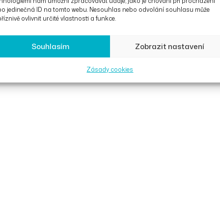
hnologiemi nám umožní zpracovávat údaje, jako je chování při procházení
bo jedinečná ID na tomto webu. Nesouhlas nebo odvolání souhlasu může
říznivě ovlivnit určité vlastnosti a funkce.
xx
ANTARES lehký naklápěcí
Souhlasím
Zobrazit nastavení
vozík
90
Kč
67 294
Kč
Zásady cookies