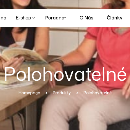
ana
E-shop
Poradna
O Nás
Články
Polohovatelné
Homepage
Produkty
Polohovatelné