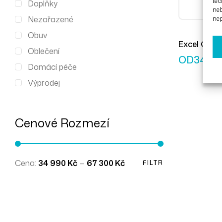
tec
Doplňky
ne
Nezařazené
nep
Obuv
Excel G-Ne
Oblečení
OD
34 9
Domácí péče
Výprodej
Cenové Rozmezí
Cena:
34 990 Kč
—
67 300 Kč
FILTR