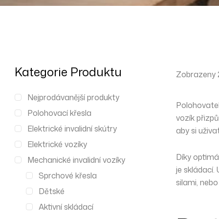
Kategorie Produktu
Zobrazeny 2
Nejprodávanější produkty
Polohovateln
Polohovací křesla
vozík
přizpů
Elektrické invalidní skútry
aby si uživa
Elektrické vozíky
Díky optimá
Mechanické invalidní vozíky
je
skládací
.
Sprchové křesla
silami, neb
Dětské
Aktivní skládací