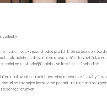
 výsledky
é invalidní vozíky jsou vhodné pro lidi, kteří se bez pomoci d
sobit
aktuálnímu
zdravotnímu stavu
: U těchto vozíků lze na
tel našel co
nejvhodnější polohu
, ve které se cítí pohodlně.
lnímu nastavení jsou polohovatelné mechanické vozíky flexibi
 Uživatel se tak nejen
komfortně posadí
, ale také má možnost
o za pomoci druhých.