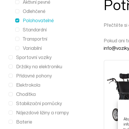
Pot
Aktivní pevné
Odlehčené
Polohovatelné
Přečtěte si
Standardní
Transportní
Pokud ani 
info@voziky
Variabilní
Sportovní vozíky
Držáky na elektroniku
Přídavné pohony
Elektrokola
Chodítka
Stabilizační pomůcky
Nájezdové ližiny a rampy
Aby
Baterie
inf