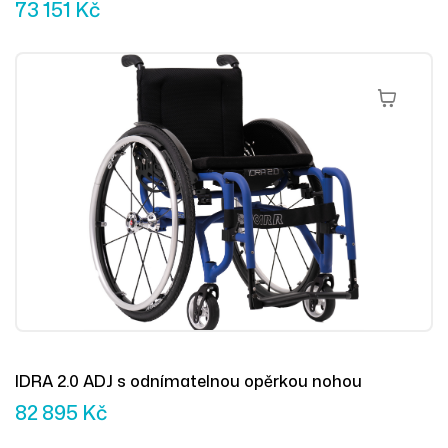
73 151
Kč
Přidat Do 
IDRA 2.0 ADJ s odnímatelnou opěrkou nohou
82 895
Kč