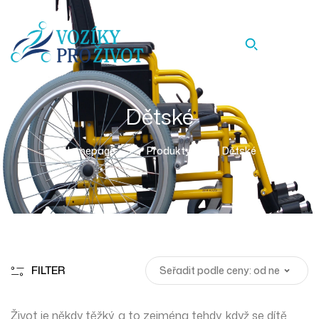
Dětské
Homepage
Produkty
Dětské
FILTER
Život je někdy těžký, a to zejména tehdy, když se dítě