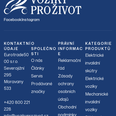
Facebook
Instagram
KONTAKTNÍ
O
PRÁVNÍ
KATEGORIE
ÚDAJE
SPOLEČNO
INFORMAC
PRODUKTŮ
STI
E
Eurotrade50
Elektrické
O nás
Reklamační
00 s.r.o.
invalidní
Severojižní
Články
řád
skútry
295
Servis
Zásady
Elektrické
Moravany
Prodávané
ochrany
vozíky
533
značky
osobních
Mechanické
údajů
invalidní
+420 800 221
Obchodní
228
vozíky
podmínky
info@vozikyprozivot.cz