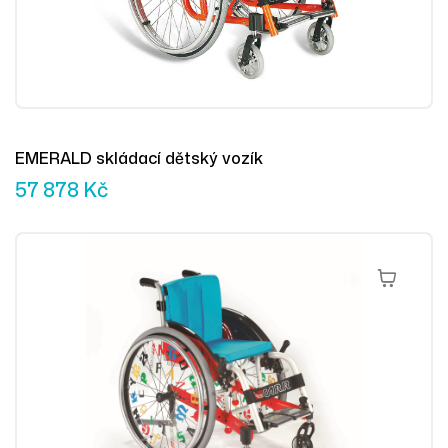
EMERALD skládací dětský vozík
57 878
Kč
Přidat Do 