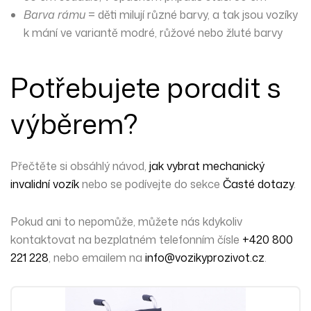
Barva rámu
= děti milují různé barvy, a tak jsou vozíky
k mání ve variantě modré, růžové nebo žluté barvy
Potřebujete poradit s
výběrem?
Přečtěte si obsáhlý návod,
jak vybrat mechanický
invalidní vozík
nebo se podívejte do sekce
Časté dotazy
.
Pokud ani to nepomůže,
můžete nás kdykoliv
kontaktovat
na bezplatném telefonním čísle
+420 800
221 228
, nebo emailem na
info@vozikyprozivot.cz
.