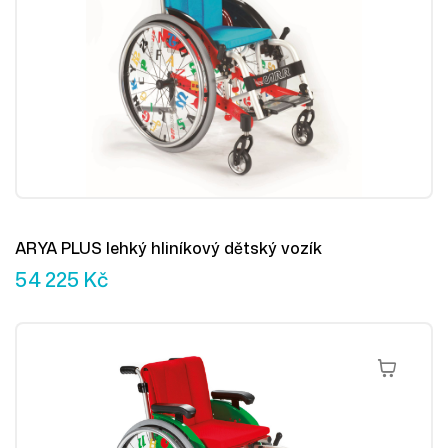
ARYA PLUS lehký hliníkový dětský vozík
54 225
Kč
Přidat Do 