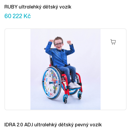
RUBY ultralehký dětský vozík
60 222
Kč
Přidat Do 
IDRA 2.0 ADJ ultralehký dětský pevný vozík