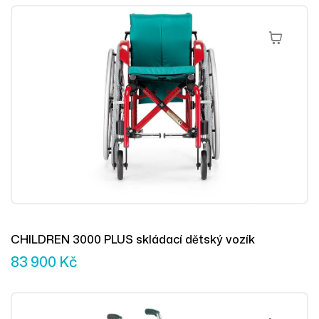
Přidat Do 
CHILDREN 3000 PLUS skládací dětský vozík
83 900
Kč