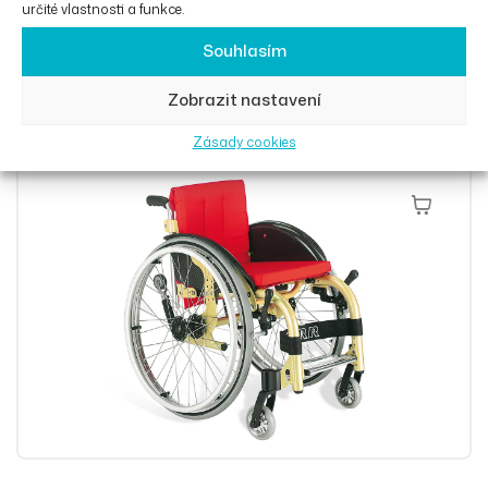
určité vlastnosti a funkce.
Souhlasím
SAPHIRA lehký hliníkový vozík pro děti
Zobrazit nastavení
58 548
Kč
Zásady cookies
Přidat Do 