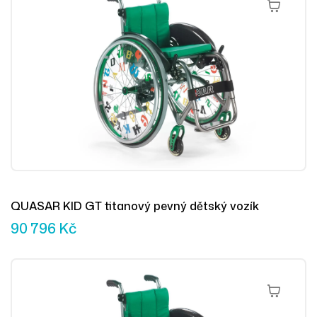
Přidat Do 
QUASAR KID GT titanový pevný dětský vozík
90 796
Kč
Přidat Do 