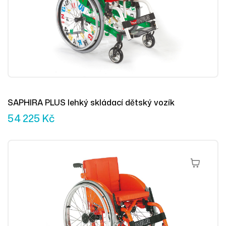
SAPHIRA PLUS lehký skládací dětský vozík
54 225
Kč
Přidat Do 