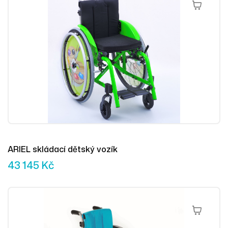
Přidat Do 
ARIEL skládací dětský vozík
43 145
Kč
Přidat Do 