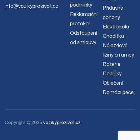
podmínky
info@vozikyprozivot.cz
Přídavné
Reklamační
pohony
protokol
Elektrokola
Odstoupení
Chodítka
od smlouvy
Nájezdové
ližiny a rampy
Baterie
Doplňky
Oblečení
Domácí péče
Copyright © 2025
vozikyprozivot.cz