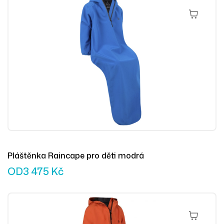
Výběr Mož
Pláštěnka Raincape pro děti modrá
OD
3 475
Kč
Výběr Mož