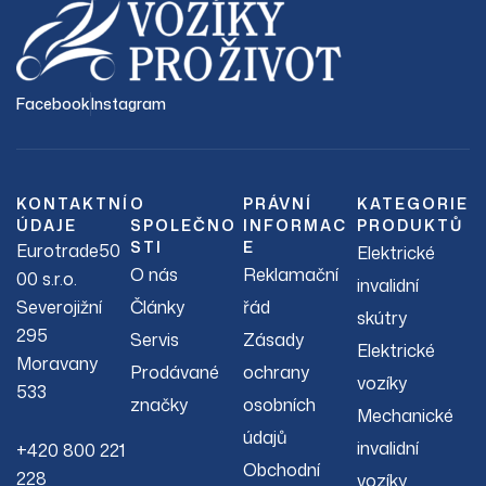
Facebook
Instagram
KONTAKTNÍ
O
PRÁVNÍ
KATEGORIE
ÚDAJE
SPOLEČNO
INFORMAC
PRODUKTŮ
STI
E
Eurotrade50
Elektrické
O nás
Reklamační
00 s.r.o.
invalidní
Severojižní
Články
řád
skútry
295
Servis
Zásady
Elektrické
Moravany
Prodávané
ochrany
vozíky
533
značky
osobních
Mechanické
údajů
invalidní
+420 800 221
Obchodní
228
vozíky