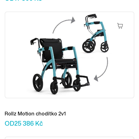
Výběr Mož
Rollz Motion chodítko 2v1
OD
25 386
Kč