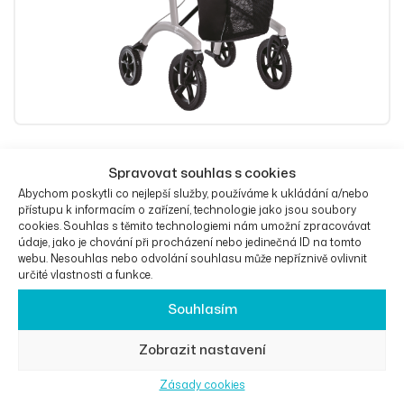
Univerzální hliníkové chodítko Saljol
Spravovat souhlas s cookies
OD
11 800
Kč
Abychom poskytli co nejlepší služby, používáme k ukládání a/nebo
přístupu k informacím o zařízení, technologie jako jsou soubory
cookies. Souhlas s těmito technologiemi nám umožní zpracovávat
údaje, jako je chování při procházení nebo jedinečná ID na tomto
webu. Nesouhlas nebo odvolání souhlasu může nepříznivě ovlivnit
určité vlastnosti a funkce.
Výběr Mož
Souhlasím
Zobrazit nastavení
Zásady cookies