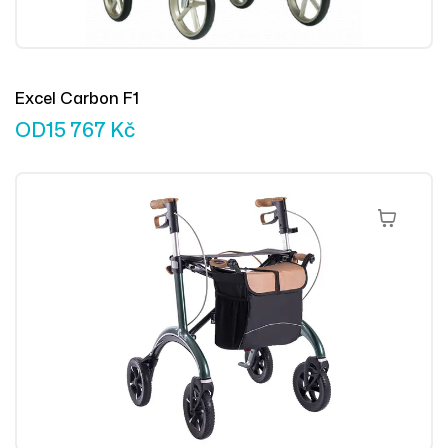
Excel Carbon F1
OD
15 767
Kč
Výběr Mož