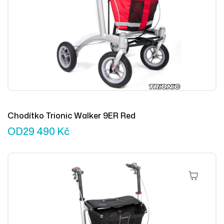
Chodítko Trionic Walker 9ER Red
OD
29 490
Kč
Výběr Mož