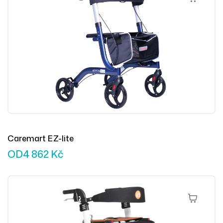
Caremart EZ-lite
OD
4 862
Kč
Výběr Mož