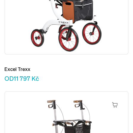
Excel Trexx
OD
11 797
Kč
Výběr Mož