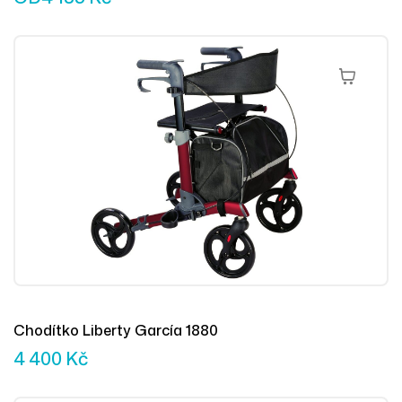
Přidat Do 
Chodítko Liberty García 1880
4 400
Kč