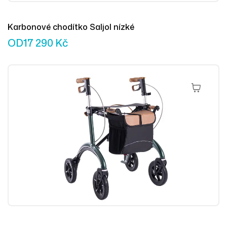
Karbonové chodítko Saljol nízké
OD
17 290
Kč
Výběr Mož