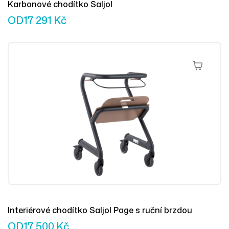
Karbonové chodítko Saljol
OD
17 291
Kč
Výběr Mož
Interiérové chodítko Saljol Page s ruční brzdou
OD
17 500
Kč