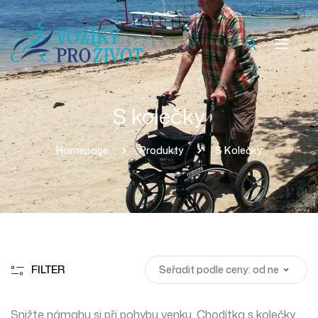
S kolečky
Homepage
Produkty
S Kolečky
FILTER
Snižte námahu si při pohybu venku. Chodítka s kolečky