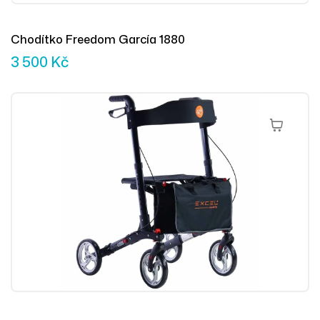
Chodítko Freedom García 1880
3 500
Kč
Výběr Mož