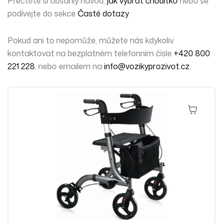
Přečtěte si obsáhlý návod,
jak vybrat chodítko
nebo se
podívejte do sekce
Časté dotazy
.
Pokud ani to nepomůže,
můžete nás kdykoliv
kontaktovat
na bezplatném telefonním čísle
+420 800
221 228
, nebo emailem na
info@vozikyprozivot.cz
.
Čtěte Více