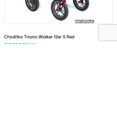
Chodítko Trionic Walker 12er S Red
OD
32 520
Kč
Výběr Mož