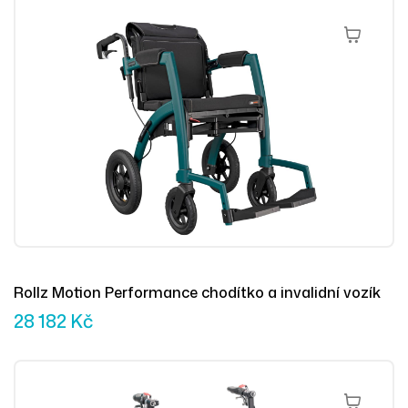
Přidat Do 
Rollz Motion Performance chodítko a invalidní vozík
28 182
Kč
Výběr Mož