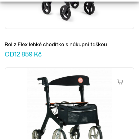
Rollz Flex lehké chodítko s nákupní taškou
OD
12 859
Kč
Výběr Mož