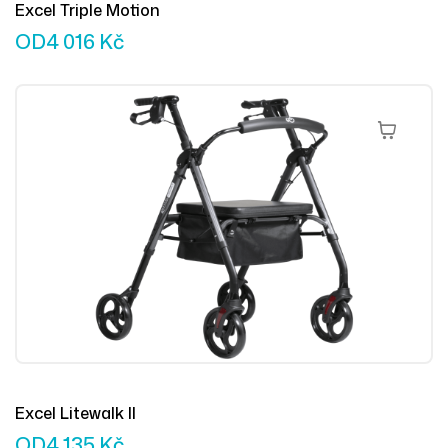
Excel Triple Motion
OD
4 016
Kč
Výběr Mož
Excel Litewalk II
OD
4 135
Kč