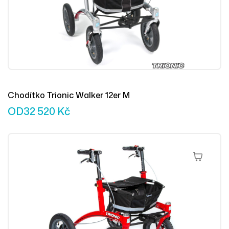
Chodítko Trionic Walker 12er M
OD
32 520
Kč
Výběr Mož