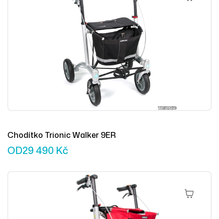
Chodítko Trionic Walker 9ER
OD
29 490
Kč
Výběr Mož