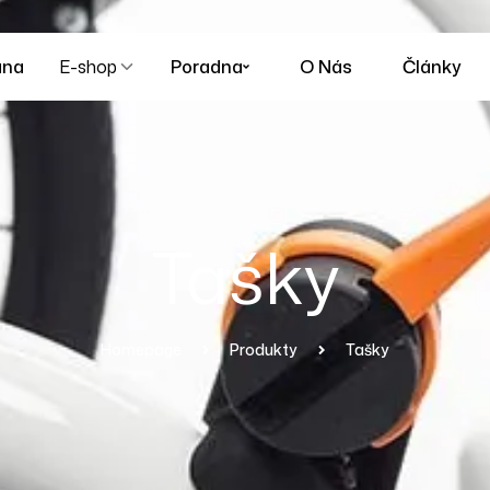
ana
E-shop
Poradna
O Nás
Články
Tašky
Homepage
Produkty
Tašky