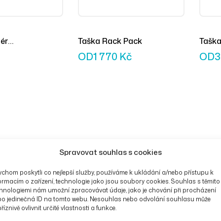
ér
Taška Rack Pack
Taška
žový
OD
1 770
Kč
OD
3
Spravovat souhlas s cookies
chom poskytli co nejlepší služby, používáme k ukládání a/nebo přístupu k
ormacím o zařízení, technologie jako jsou soubory cookies. Souhlas s těmito
hnologiemi nám umožní zpracovávat údaje, jako je chování při procházení
bo jedinečná ID na tomto webu. Nesouhlas nebo odvolání souhlasu může
říznivě ovlivnit určité vlastnosti a funkce.