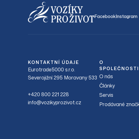
Facebook
Instagram
KONTAKTNÍ ÚDAJE
O
SPOLEČNOSTI
Eurotrade5000 s.r.o.
O nás
Severojižní 295 Moravany 533
Články
+420 800 221 228
Servis
info@vozikyprozivot.cz
Prodávané znač