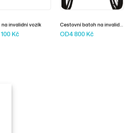
 na invalidní vozík
Cestovní batoh na invalidní
vozík
 100
Kč
OD
4 800
Kč