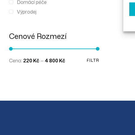
Domácí péče
Výprodej
Cenové Rozmezí
Cena:
220 Kč
—
4 800 Kč
FILTR