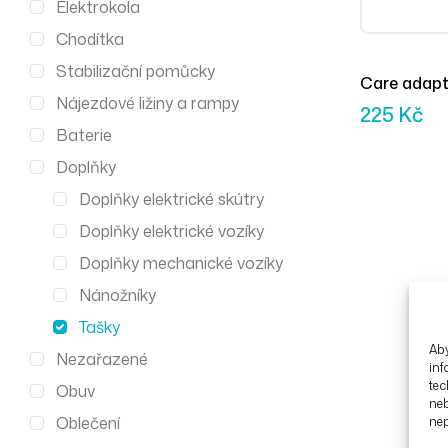
Elektrokola
Chodítka
Stabilizační pomůcky
Care adapt
Nájezdové ližiny a rampy
černo/oran
225
Kč
Baterie
Doplňky
Doplňky elektrické skútry
Doplňky elektrické vozíky
Doplňky mechanické vozíky
Nánožníky
Tašky
Aby
Nezařazené
inf
tec
Obuv
ne
Oblečení
nep