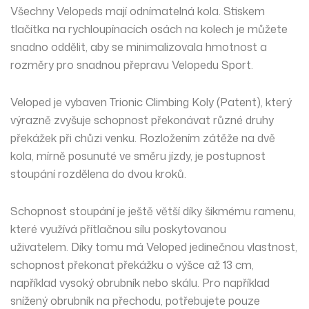
Všechny Velopeds mají odnímatelná kola. Stiskem
tlačítka na rychloupínacích osách na kolech je můžete
snadno oddělit, aby se minimalizovala hmotnost a
rozměry pro snadnou přepravu Velopedu Sport.
Veloped je vybaven Trionic Climbing Koly (Patent), který
výrazně zvyšuje schopnost překonávat různé druhy
překážek při chůzi venku. Rozložením zátěže na dvě
kola, mírně posunuté ve směru jízdy, je postupnost
stoupání rozdělena do dvou kroků.
Schopnost stoupání je ještě větší díky šikmému ramenu,
které využívá přítlačnou sílu poskytovanou
uživatelem. Díky tomu má Veloped jedinečnou vlastnost,
schopnost překonat překážku o výšce až 13 cm,
například vysoký obrubník nebo skálu. Pro například
snížený obrubník na přechodu, potřebujete pouze