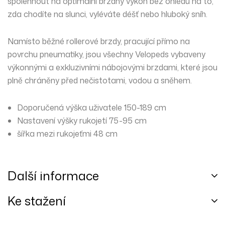
spolehnout na optimální brzdný výkon bez ohledu na to,
zda chodíte na slunci, vyléváte déšť nebo hluboký sníh.
Namísto běžné rollerové brzdy, pracující přímo na
povrchu pneumatiky, jsou všechny Velopeds vybaveny
výkonnými a exkluzivními nábojovými brzdami, které jsou
plně chráněny před nečistotami, vodou a sněhem.
Doporučená výška uživatele 150-189 cm
Nastavení výšky rukojetí 75-95 cm
šířka mezi rukojeťmi 48 cm
Další informace
Ke stažení