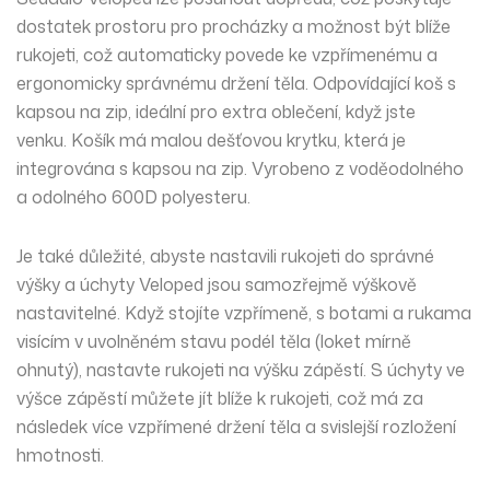
dostatek prostoru pro procházky a možnost být blíže
rukojeti, což automaticky povede ke vzpřímenému a
ergonomicky správnému držení těla. Odpovídající koš s
kapsou na zip, ideální pro extra oblečení, když jste
venku. Košík má malou dešťovou krytku, která je
integrována s kapsou na zip. Vyrobeno z voděodolného
a odolného 600D polyesteru.
Je také důležité, abyste nastavili rukojeti do správné
výšky a úchyty Veloped jsou samozřejmě výškově
nastavitelné. Když stojíte vzpřímeně, s botami a rukama
visícím v uvolněném stavu podél těla (loket mírně
ohnutý), nastavte rukojeti na výšku zápěstí. S úchyty ve
výšce zápěstí můžete jít blíže k rukojeti, což má za
následek více vzpřímené držení těla a svislejší rozložení
hmotnosti.