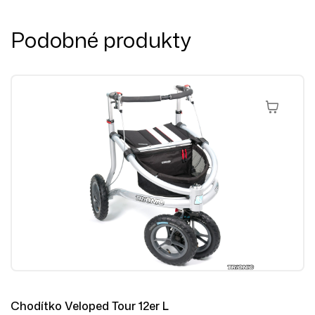
Podobné produkty
Výběr Mož
Chodítko Veloped Tour 12er L