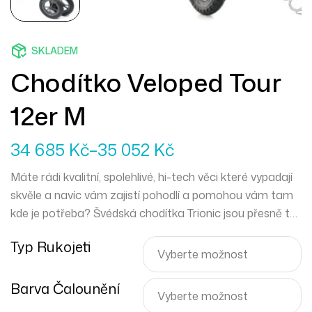
SKLADEM
Chodítko Veloped Tour
12er M
34 685
Kč
–
35 052
Kč
Máte rádi kvalitní, spolehlivé, hi-tech věci které vypadají
skvěle a navíc vám zajistí pohodlí a pomohou vám tam
kde je potřeba? Švédská chodítka Trionic jsou přesně to
pravé pro vás. Mercedes mezi chodítky a můžete
Typ Rukojeti
vyrazit kamkoliv zajakéhokoliv počasí.
Barva Čalounění