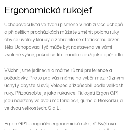
Ergonomická rukojeť
Uchopovací lišta ve tvaru písmene V nabízí více úchopů
a při delších procházkách můžete změnit polohu ruky,
aby se uvolnily klouby a zabránilo se statickému držení
těla. Uchopovací tyč může být nastavena ve vámi
zvolené výšce, pokud sedíte, madlo slouží jako opěradlo.
Všichni jsme jedineční a máme různé preference a
požadavky. Proto pro vás máme na výběr mezi různými
úchyty, abyste si svůj Veloped přizpůsobili podle velikosti
ruky. Přizpůsobte je jako rukavice. Rukojeti Ergon GP1
jsou nabízeny ve dvou materiálech, gumě a BioKorku, a
ve dvou velikostech; S a L .
Ergon GP1 – originální ergonomická rukojeť! Světová