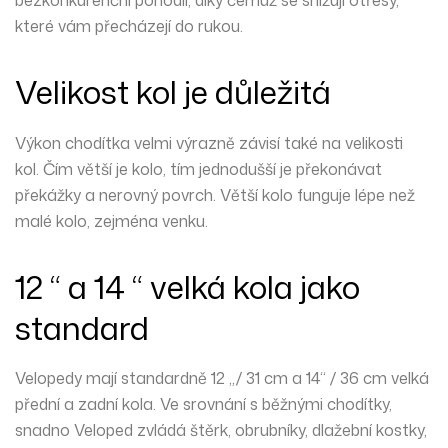
bezkonkurenční pohodlí, díky čemuž se snižují otřesy,
které vám přecházejí do rukou.
Velikost kol je důležitá
Výkon chodítka velmi výrazně závisí také na velikosti
kol. Čím větší je kolo, tím jednodušší je překonávat
překážky a nerovný povrch. Větší kolo funguje lépe než
malé kolo, zejména venku.
12 “ a 14 “ velká kola jako
standard
Velopedy mají standardně 12 „/ 31 cm a 14“ / 36 cm velká
přední a zadní kola. Ve srovnání s běžnými chodítky,
snadno Veloped zvládá štěrk, obrubníky, dlažební kostky,