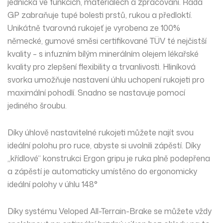
jednička ve funkcích, materiálech a zpracování. Řada
GP zabraňuje tupé bolesti prstů, rukou a předloktí.
Unikátně tvarovná rukojeť je vyrobena ze 100%
německé, gumové směsi certifikované TÜV té nejčistší
kvality – s infuzním bílým minerálním olejem lékařské
kvality pro zlepšení flexibility a trvanlivosti. Hliníková
svorka umožňuje nastavení úhlu uchopení rukojeti pro
maximální pohodlí. Snadno se nastavuje pomocí
jediného šroubu.
Díky úhlově nastavitelné rukojeti můžete najít svou
ideální polohu pro ruce, abyste si uvolnili zápěstí. Díky
„křídlové“ konstrukci Ergon gripu je ruka plně podepřena
a zápěstí je automaticky umístěno do ergonomicky
ideální polohy v úhlu 148°
Díky systému Veloped All-Terrain-Brake se můžete vždy