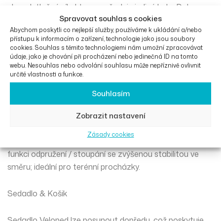
zlomek tlačné síly, kterou vyžaduje jediné kolo. Dokonce
Spravovat souhlas s cookies
s Velopedem Sport se 14palcovými koly překonáte
Abychom poskytli co nejlepší služby, používáme k ukládání a/nebo
takovou překážku, téměř aniž byste si všimli, že tam je.
přístupu k informacím o zařízení, technologie jako jsou soubory
cookies. Souhlas s těmito technologiemi nám umožní zpracovávat
údaje, jako je chování při procházení nebo jedinečná ID na tomto
Seřizovač kol
webu. Nesouhlas nebo odvolání souhlasu může nepříznivě ovlivnit
určité vlastnosti a funkce.
Horolezecké kolo je nastavitelné pro různé podmínky a
Souhlasím
terén. Pro vynikající manévrovatelnost, snadné otáčení
a udržení stoupací schopnosti je přední kolo zvednuto
Zobrazit nastavení
jednoduchou nastavitelnou rukojetí – ideální pro
Zásady cookies
město. Ve své druhé poloze, v režimu terénu, má kolo
funkci odpružení / stoupání se zvýšenou stabilitou ve
směru; ideální pro terénní procházky.
Sedadlo & Košik
Sedadlo Veloped lze posunout dopředu, což poskytuje