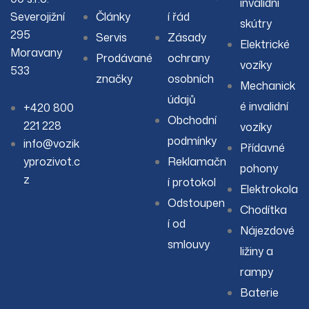
invalidní
Severojižní
Články
í řád
skútry
295
Servis
Zásady
Elektrické
Moravany
Prodávané
ochrany
vozíky
533
značky
osobních
Mechanick
údajů
é invalidní
+420 800
Obchodní
221 228
vozíky
podmínky
info@vozik
Přídavné
yprozivot.c
Reklamačn
pohony
z
í protokol
Elektrokola
Odstoupen
Chodítka
í od
Nájezdové
smlouvy
ližiny a
rampy
Baterie