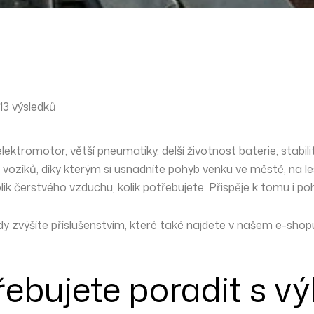
3 výsledků
elektromotor,
větší pneumatiky
, delší
životnost baterie
,
stabili
h vozíků, díky kterým si usnadníte pohyb venku ve městě,
na l
lik čerstvého vzduchu, kolik potřebujete. Přispěje k tomu i p
dy zvýšíte
příslušenstvím
, které také najdete v našem e-shop
řebujete poradit s v