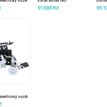
elektrický vozík
Excel Airide Go!
Elofle
č
91 588
Kč
95 1
elektrický vozík
č