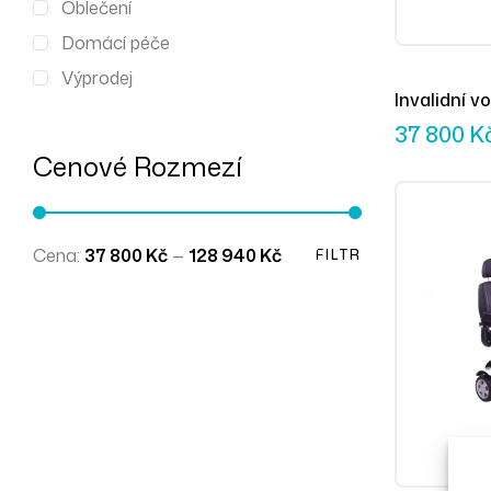
Oblečení
Domácí péče
Výprodej
Invalidní v
37 800
K
Cenové Rozmezí
Cena:
37 800 Kč
—
128 940 Kč
FILTR