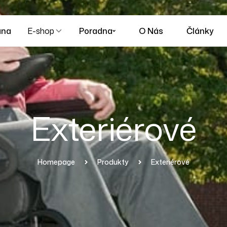
ana
E-shop
Poradna
O Nás
Články
Exteriérové
Homepage
Produkty
Exteriérové