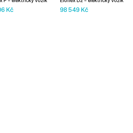
x P – elektrický vozík
Eloflex D2 – elektrický vozík
06
Kč
98 549
Kč