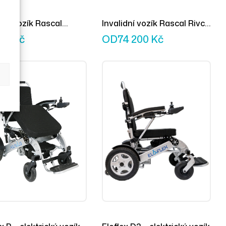
idní vozík Rascal
Invalidní vozík Rascal Rivco
a CT
se zdvihem sedadla
000
Kč
OD
74 200
Kč