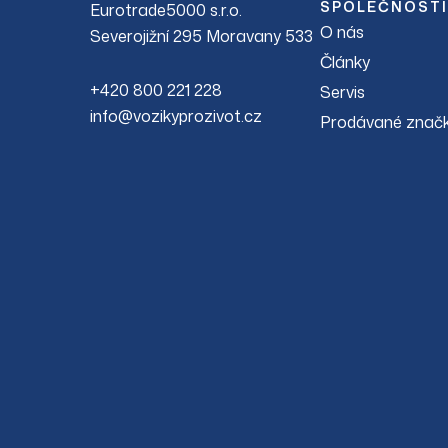
SPOLEČNOSTI
Eurotrade5000 s.r.o.
O nás
Severojižní 295 Moravany 533
Články
+420 800 221 228
Servis
info@vozikyprozivot.cz
Prodávané znač