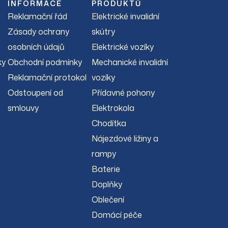
INFORMACE
PRODUKTŮ
Reklamační řád
Elektrické invalidní
Zásady ochrany
skútry
osobních údajů
Elektrické vozíky
ky
Obchodní podmínky
Mechanické invalidní
Reklamační protokol
vozíky
Odstoupení od
Přídavné pohony
smlouvy
Elektrokola
Chodítka
Nájezdové ližiny a
rampy
Baterie
Doplňky
Oblečení
Domácí péče