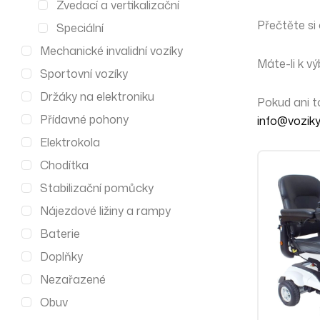
Zvedací a vertikalizační
Přečtěte si
Speciální
Mechanické invalidní vozíky
Máte-li k v
Sportovní vozíky
Držáky na elektroniku
Pokud ani 
Přídavné pohony
info@voziky
Elektrokola
Chodítka
Stabilizační pomůcky
Nájezdové ližiny a rampy
Baterie
Doplňky
Nezařazené
Obuv