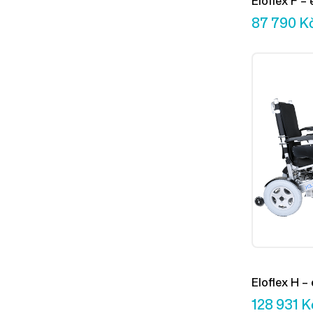
Eloflex F – 
87 790
K
Eloflex H – 
128 931
K