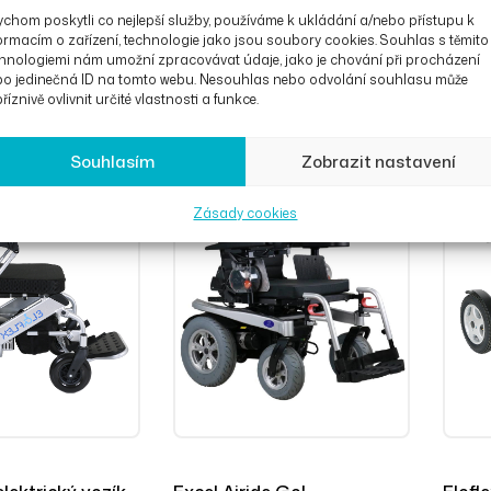
chom poskytli co nejlepší služby, používáme k ukládání a/nebo přístupu k
ormacím o zařízení, technologie jako jsou soubory cookies. Souhlas s těmito
ozík Rascal
Invalidní vozík Rascal Ryley
Inval
hnologiemi nám umožní zpracovávat údaje, jako je chování při procházení
 zdvihem
se zdvihem sedadla
Rueb
č
OD
63 300
Kč
68 
bo jedinečná ID na tomto webu. Nesouhlas nebo odvolání souhlasu může
říznivě ovlivnit určité vlastnosti a funkce.
Souhlasím
Zobrazit nastavení
Zásady cookies