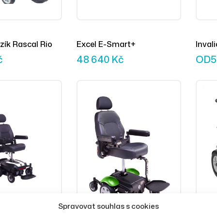
ozík Rascal Rio
Excel E-Smart+
Inval
č
48 640
Kč
OD
5
Spravovat souhlas s cookies