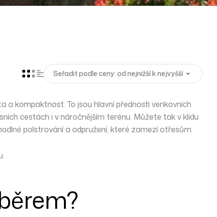
ta
a kompaktnost. To jsou hlavní přednosti venkovních
esních cestách i v náročnějším terénu
. Můžete tak v klidu
ohodlné polstrování a odpružení, které zamezí otřesům.
u.
ýběrem?