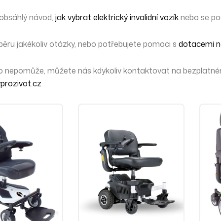
 obsáhlý návod,
jak vybrat elektrický invalidní vozík
nebo se po
ýběru jakékoliv otázky, nebo potřebujete pomoci s
dotacemi na
to nepomůže,
můžete nás kdykoliv kontaktovat
na bezplatném
prozivot.cz
.