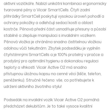
aktivní vozíčkáře. Nabízí unikátní kombinaci ergonomicky
tvarované pěny a Vicair SmartCells. Čtyři zadní
přihrádky SmartCell poskytují vysokou úroveň pohodlí a
ochrany pokožky a odlehčují sedací kosti a oblast
kostrče. Pěnová přední část usnadňuje přesuny a působí
stabilně a zlepšuje manipulaci s invalidním vozíkem.
Pěnová vložka je chráněna snadno čistitelnou vložkou
odolnou vůči tekutinám. Zbytek podsedáku je vyplněn
čtyřstěnnými SmartCells a je 100% pratelný v pračce a
prodyšný pro optimální hygienu a dokonalou regulaci
teploty a vlhkosti. Vicair Active O2 má snadno
přístupnou úložnou kapsu na cenné věci (klíče, telefon,
peněženku). Stručně řečeno: vše, co potřebujete k
udržení aktivního životního stylu!
Podsedák na invalidní vozík Vicair Active O2 pomáhá
předcházet dekubitům. Je to také vysoce kvalitní