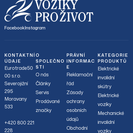
Facebook
Instagram
KONTAKTNÍ
O
PRÁVNÍ
KATEGORIE
ÚDAJE
SPOLEČNO
INFORMAC
PRODUKTŮ
STI
E
Eurotrade50
Elektrické
O nás
Reklamační
00 s.r.o.
invalidní
Severojižní
Články
řád
skútry
295
Servis
Zásady
Elektrické
Moravany
Prodávané
ochrany
vozíky
533
značky
osobních
Mechanické
údajů
invalidní
+420 800 221
Obchodní
228
vozíky