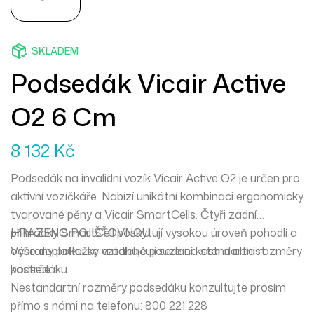
SKLADEM
Podsedák Vicair Active
O2 6 Cm
8 132
Kč
Podsedák na invalidní vozík Vicair Active O2 je určen pro
aktivní vozíčkáře. Nabízí unikátní kombinaci ergonomicky
tvarované pěny a Vicair SmartCells. Čtyři zadní
přihrádky SmartCell poskytují vysokou úroveň pohodlí a
HRAZENO POJIŠŤOVNOU:
ochrany pokožky a odlehčují sedací kosti a oblast
Výše doplatku se vztahuje pouze na standartní rozměry
kostrče.
podsedáku.
Nestandartní rozměry podsedáku konzultujte prosím
přímo s námi na telefonu: 800 221 228