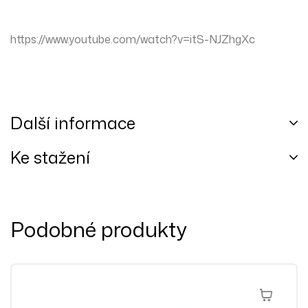
https://www.youtube.com/watch?v=itS-NJZhgXc
Další informace
Ke stažení
Podobné produkty
Výběr Mož