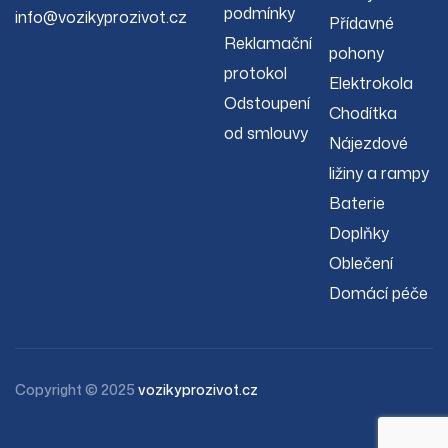
podmínky
info@vozikyprozivot.cz
Přídavné
Reklamační
pohony
protokol
Elektrokola
Odstoupení
Chodítka
od smlouvy
Nájezdové
ližiny a rampy
Baterie
Doplňky
Oblečení
Domácí péče
Copyright © 2025
vozikyprozivot.cz