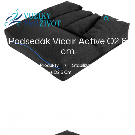
Podsedák Vicair Active O2 6
cm
Homepage
Produkty
Stabilizační Pomůcky
Podsedák Vicair Active O2 6 Cm