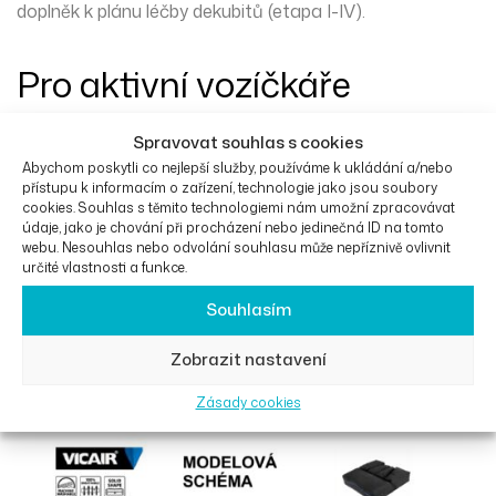
doplněk k plánu léčby dekubitů (etapa I-IV).
Pro aktivní vozíčkáře
Optimální regulace teploty a vlhkosti
Spravovat souhlas s cookies
Plně prát v pračce na 60° *
Abychom poskytli co nejlepší služby, používáme k ukládání a/nebo
přístupu k informacím o zařízení, technologie jako jsou soubory
Ideální pro uživatele, kteří se často přesouvají z vozíku
cookies. Souhlas s těmito technologiemi nám umožní zpracovávat
a na vozík
údaje, jako je chování při procházení nebo jedinečná ID na tomto
webu. Nesouhlas nebo odvolání souhlasu může nepříznivě ovlivnit
Vynikající boční a čelní stabilita
určité vlastnosti a funkce.
Obsahuje šikovnou úložnou kapsu, abyste měli osobní
Souhlasím
věci na dosah
Zobrazit nastavení
Zásady cookies