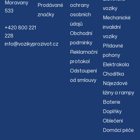
Moravany
Prodávané
ochrany
vozíky
533
značky
osobních
Mechanické
údajů
invalidní
+420 800 221
Obchodní
228
vozíky
podmínky
info@vozikyprozivot.cz
Přídavné
Reklamační
pohony
protokol
Elektrokola
Odstoupení
Chodítka
od smlouvy
Nájezdové
ližiny a rampy
Baterie
Doplňky
Oblečení
Domácí péče