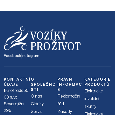
Facebook
Instagram
KONTAKTNÍ
O
PRÁVNÍ
KATEGORIE
ÚDAJE
SPOLEČNO
INFORMAC
PRODUKTŮ
STI
E
Eurotrade50
Elektrické
O nás
Reklamační
00 s.r.o.
invalidní
Severojižní
Články
řád
skútry
295
Servis
Zásady
Elektrické