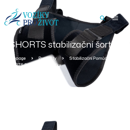
SHORTS stabilizační šortky
Homepage
Produkty
Stabilizační Pomůcky
SHORTS Stabilizační Šortky