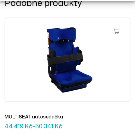
Podobné produkty
Výběr Mož
MULTISEAT autosedačka
44 419
Kč
–
50 341
Kč