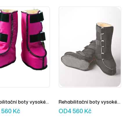
ilitační boty vysoké
Rehabilitační boty vysoké
é
šedé
 560
Kč
OD
4 560
Kč