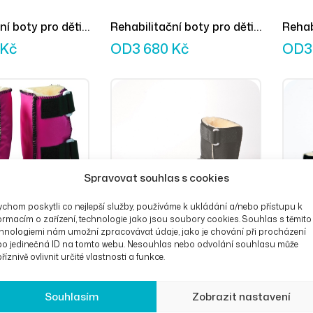
ní boty pro děti
Rehabilitační boty pro děti
Rehab
né
vysoké námořní modrá
vysok
Kč
OD
3 680
Kč
OD
3
Spravovat souhlas s cookies
chom poskytli co nejlepší služby, používáme k ukládání a/nebo přístupu k
ormacím o zařízení, technologie jako jsou soubory cookies. Souhlas s těmito
hnologiemi nám umožní zpracovávat údaje, jako je chování při procházení
bo jedinečná ID na tomto webu. Nesouhlas nebo odvolání souhlasu může
říznivě ovlivnit určité vlastnosti a funkce.
Souhlasím
Zobrazit nastavení
ní boty pro děti
Rehabilitační boty pro děti
Rehab