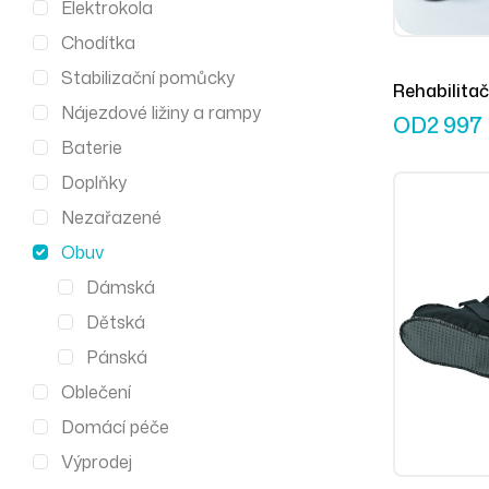
Elektrokola
Chodítka
Stabilizační pomůcky
Rehabilitač
Nájezdové ližiny a rampy
kotníky pro
OD
2 997
Baterie
Doplňky
Nezařazené
Obuv
Dámská
Dětská
Pánská
Oblečení
Domácí péče
Výprodej