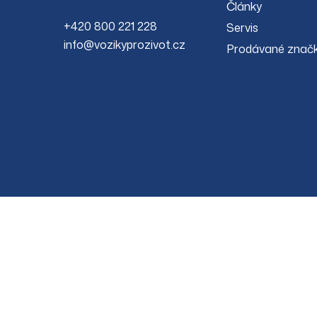
Články
+420 800 221 228
Servis
info@vozikyprozivot.cz
Prodávané znač