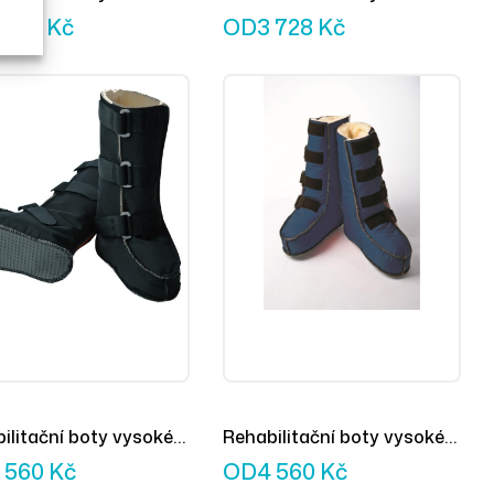
ky černé
kotníky námořní modrá
 728
Kč
OD
3 728
Kč
ilitační boty vysoké
Rehabilitační boty vysoké
námořní modrá
 560
Kč
OD
4 560
Kč