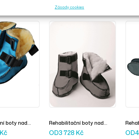
ové
vysoké šedé
kotní
Kč
OD
3 680
Kč
OD
3
Zásady cookies
ní boty nad
Rehabilitační boty nad
Rehab
ětle modré
kotníky šedé
černé
Kč
OD
3 728
Kč
OD
4