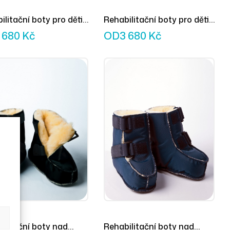
ilitační boty pro děti
Rehabilitační boty pro děti
é zelené
vysoké červené
 680
Kč
OD
3 680
Kč
ilitační boty nad
Rehabilitační boty nad