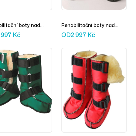
ilitační boty nad
Rehabilitační boty nad
ky pro děti světle
kotníky pro děti šedé
 997
Kč
OD
2 997
Kč
é