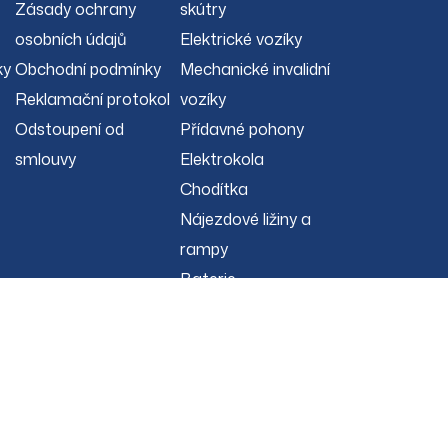
Zásady ochrany
skútry
osobních údajů
Elektrické vozíky
ky
Obchodní podmínky
Mechanické invalidní
Reklamační protokol
vozíky
Odstoupení od
Přídavné pohony
smlouvy
Elektrokola
Chodítka
Nájezdové ližiny a
rampy
Baterie
Doplňky
Oblečení
Domácí péče