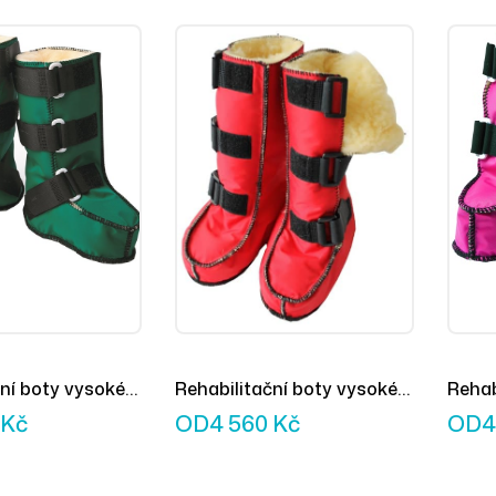
ční boty vysoké
Rehabilitační boty vysoké
Rehab
červené
růžov
Kč
OD
4 560
Kč
OD
4