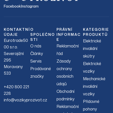
Facebook
Instagram
KONTAKTNÍ
O
PRÁVNÍ
KATEGORIE
ÚDAJE
SPOLEČNO
INFORMAC
PRODUKTŮ
STI
E
Eurotrade50
Elektrické
O nás
Reklamační
00 s.r.o.
invalidní
Severojižní
Články
řád
skútry
295
Servis
Zásady
Elektrické
Moravany
Prodávané
ochrany
vozíky
533
značky
osobních
Mechanické
údajů
invalidní
+420 800 221
Obchodní
228
vozíky
podmínky
info@vozikyprozivot.cz
Přídavné
Reklamační
pohony