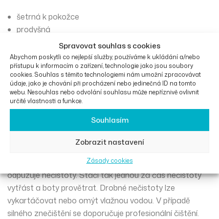
šetrná k pokožce
prodyšná
antibakteriální
Spravovat souhlas s cookies
vyrovnává teplotní rozdíly
Abychom poskytli co nejlepší služby, používáme k ukládání a/nebo
přístupu k informacím o zařízení, technologie jako jsou soubory
reguluje vlhkost
cookies. Souhlas s těmito technologiemi nám umožní zpracovávat
podporuje krevní oběh
údaje, jako je chování při procházení nebo jedinečná ID na tomto
odpuzuje nečistoty
webu. Nesouhlas nebo odvolání souhlasu může nepříznivě ovlivnit
určité vlastnosti a funkce.
ideální i pro děti
Souhlasím
Údržba:
Zobrazit nastavení
Zásady cookies
Vlna má antibakteriální a samočistící schopnosti a
odpuzuje nečistoty. Stačí tak jednou za čas nečistoty
vytřást a boty provětrat. Drobné nečistoty lze
vykartáčovat nebo omýt vlažnou vodou. V případě
silného
znečištění se doporučuje profesionální čištění.