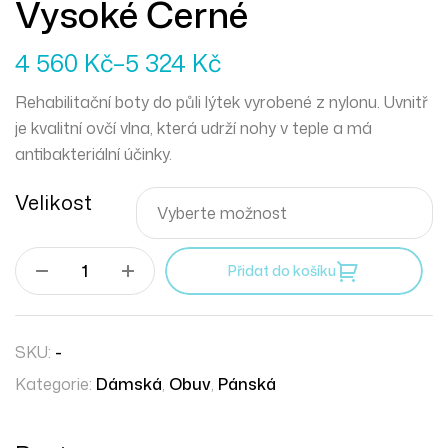
Vysoké Černé
4 560
Kč
–
5 324
Kč
Rehabilitační boty do půli lýtek vyrobené z nylonu. Uvnitř
je kvalitní ovčí vlna, která udrží nohy v teple a má
antibakteriální účinky.
Velikost
Přidat do košíku
SKU:
-
Kategorie:
Dámská
,
Obuv
,
Pánská