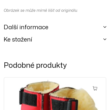
Obrázek se může mírně lišit od originálu.
Další informace
Ke stažení
Podobné produkty
Výběr Mož