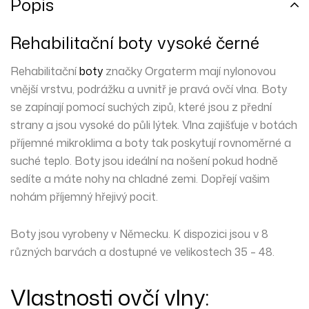
Popis
Rehabilitační boty vysoké černé
Rehabilitační
boty
značky Orgaterm mají
nylonovou
vnější vrstvu,
podrážku
a uvnitř je pravá ovčí
vlna
. Boty
se zapínají pomocí suchých
zipů
, které jsou z přední
strany a jsou vysoké do
půli lýtek
. Vlna zajišťuje v botách
příjemné mikroklima a boty tak poskytují rovnoměrné a
suché teplo. Boty jsou ideální na
nošení
pokud hodně
sedíte a máte nohy na chladné zemi. Dopřejí vašim
nohám příjemný hřejivý pocit.
Boty jsou vyrobeny v Německu. K dispozici jsou v 8
různých barvách a dostupné ve velikostech 35 – 48.
Vlastnosti ovčí vlny: