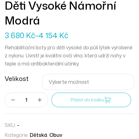
Děti Vysoké Námořní
Modrá
3 680
Kč
–
4 154
Kč
Rehabilitační boty pro děti vysoké do půli lýtek vyrobené
z nylonu. Uvnitř je kvalitní ovčí vlna, která udrží nohy v
teple a má antibakteriální účinky.
Velikost
Přidat do košíku
SKU:
-
Kategorie:
Dětská
,
Obuv