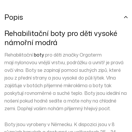
Popis
Rehabilitační boty pro děti vysoké
námořní modrá
Rehabilitační
boty
pro děti značky Orgaterm
mají
nylonovou
vnější vrstvu,
podrážku
a uvnitř je pravá
ovčí
vlna
. Boty se zapínají pomocí suchých
zipů
, které
jsou z přední strany a jsou vysoké do
půli lýtek
. Vlna
zajišťuje v botách příjemné mikroklima a boty tak
poskytují rovnoměrné a suché teplo. Boty jsou ideální na
nošení
pokud hodně sedíte a máte nohy na chladné
zemi. Dopřejí vašim nohám příjemný hřejivý pocit.
Boty jsou vyrobeny v Německu. K dispozici jsou v 8
různých barvách a dostupné ve velikostech 25 – 34.