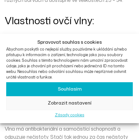
Vlastnosti ovčí vlny:
šetrná k pokožce
Spravovat souhlas s cookies
prodyšná
Abychom poskytli co nejlepší služby, používáme k ukládání a/nebo
antibakteriální
přístupu k informacím o zařízení, technologie jako jsou soubory
vyrovnává teplotní rozdíly
cookies. Souhlas s těmito technologiemi nám umožní zpracovávat
údaje, jako je chování při procházení nebo jedinečná ID na tomto
reguluje vlhkost
webu. Nesouhlas nebo odvolání souhlasu může nepříznivě ovlivnit
podporuje krevní oběh
určité vlastnosti a funkce.
odpuzuje nečistoty
Souhlasím
ideální i pro děti
Zobrazit nastavení
Údržba:
Zásady cookies
Vlna má antibakteriální a samočistící schopnosti a
odpuzuje nečistoty. Stačí tak jednou za čas nečistoty