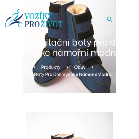
Rehabilitační boty pro děti
vysoké námořní modrá
Homepage
Produkty
Obuv
Rehabilitační Boty Pro Děti Vysoké Námořní Modrá