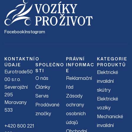
Facebook
Instagram
KONTAKTNÍ
O
PRÁVNÍ
KATEGORIE
ÚDAJE
SPOLEČNO
INFORMAC
PRODUKTŮ
STI
E
Eurotrade50
Elektrické
O nás
Reklamační
00 s.r.o.
invalidní
Severojižní
Články
řád
skútry
295
Servis
Zásady
Elektrické
Moravany
Prodávané
ochrany
vozíky
533
značky
osobních
Mechanické
údajů
invalidní
+420 800 221
Obchodní