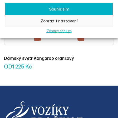
Souhlasím
Zobrazit nastavení
Zásady cookies
Dámský svetr Kangaroo oranžový
OD
1 225
Kč