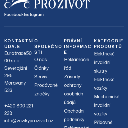
Facebook
Instagram
KONTAKTNÍ
O
PRÁVNÍ
KATEGORIE
ÚDAJE
SPOLEČNO
INFORMAC
PRODUKTŮ
STI
E
Eurotrade50
Elektrické
O nás
Reklamační
00 s.r.o.
invalidní
Severojižní
Články
řád
skútry
295
Servis
Zásady
Elektrické
Moravany
Prodávané
ochrany
vozíky
533
značky
osobních
Mechanické
údajů
invalidní
+420 800 221
Obchodní
228
vozíky
podmínky
info@vozikyprozivot.cz
Přídavné