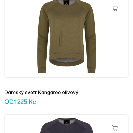
Výběr Mož
Dámský svetr Kangaroo olivový
OD
1 225
Kč
Výběr Mož