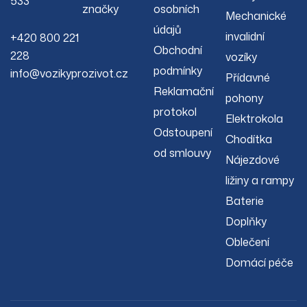
533
značky
osobních
Mechanické
údajů
invalidní
+420 800 221
Obchodní
228
vozíky
podmínky
info@vozikyprozivot.cz
Přídavné
Reklamační
pohony
protokol
Elektrokola
Odstoupení
Chodítka
od smlouvy
Nájezdové
ližiny a rampy
Baterie
Doplňky
Oblečení
Domácí péče