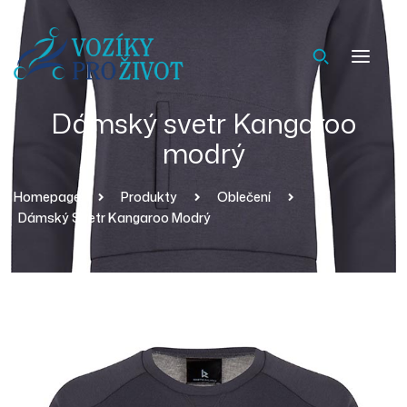
Dámský svetr Kangaroo
modrý
Homepage
Produkty
Oblečení
Dámský Svetr Kangaroo Modrý