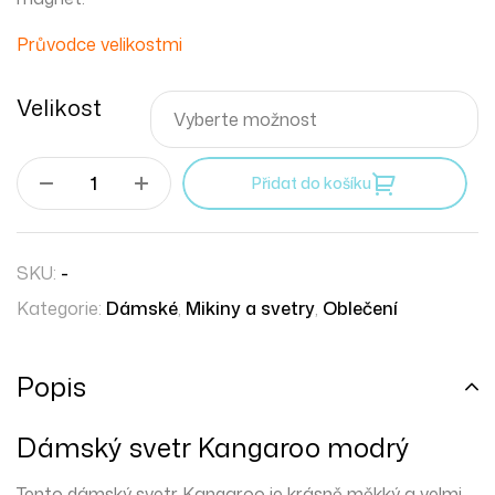
Průvodce velikos
tmi
Velikost
Přidat do košíku
SKU:
-
Kategorie:
Dámské
,
Mikiny a svetry
,
Oblečení
Popis
Dámský svetr Kangaroo modrý
Tento dámský svetr Kangaroo je krásně
měkký
a velmi