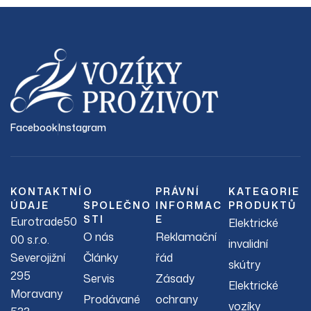
Facebook
Instagram
KONTAKTNÍ
O
PRÁVNÍ
KATEGORIE
ÚDAJE
SPOLEČNO
INFORMAC
PRODUKTŮ
STI
E
Eurotrade50
Elektrické
O nás
Reklamační
00 s.r.o.
invalidní
Severojižní
Články
řád
skútry
295
Servis
Zásady
Elektrické
Moravany
Prodávané
ochrany
vozíky