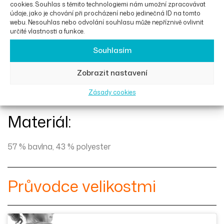
cookies. Souhlas s těmito technologiemi nám umožní zpracovávat
údaje, jako je chování při procházení nebo jedinečná ID na tomto
Hlavní výhody:
webu. Nesouhlas nebo odvolání souhlasu může nepříznivě ovlivnit
určité vlastnosti a funkce.
velmi pohodlný a módní svetr
Souhlasím
extra dlouhé rukávy
Zobrazit nastavení
elastický lem krásně obepíná zápěstí
klokaní kapsa se zapínáním na magnet
Zásady cookies
Materiál:
57 % bavlna, 43 % polyester
Průvodce velikostmi