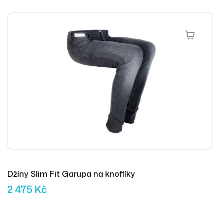
Výběr Mož
Džíny Slim Fit Garupa na knoflíky
2 475
Kč