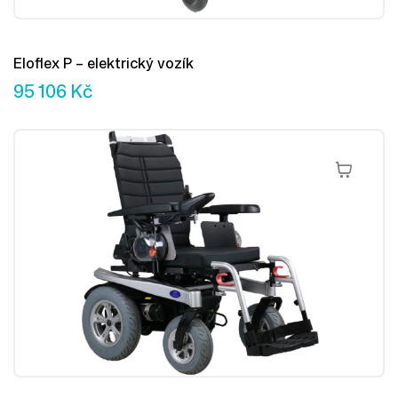
Eloflex P – elektrický vozík
95 106
Kč
Přidat Do 