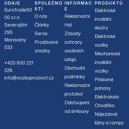
ÚDAJE
SPOLEČNO
INFORMAC
PRODUKTŮ
STI
E
Eurotrade50
Elektrické
O nás
Reklamační
00 s.r.o.
invalidní
Severojižní
Články
řád
skútry
295
Servis
Zásady
Elektrické
Moravany
Prodávané
ochrany
vozíky
533
značky
osobních
Mechanické
údajů
invalidní
+420 800 221
Obchodní
228
vozíky
podmínky
info@vozikyprozivot.cz
Přídavné
Reklamační
pohony
protokol
Elektrokola
Odstoupení
Chodítka
od smlouvy
Nájezdové
ližiny a rampy