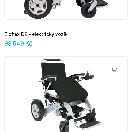
Eloflex D2 – elektrický vozík
98 549
Kč
Přidat Do 