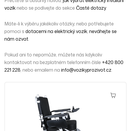
Přečtěte si obsáhlý návod,
jak vybrat elektrický invalidní
vozík
nebo se podívejte do sekce
Časté dotazy
.
Máte-li k výběru jakékoliv otázky, nebo potřebujete
pomoci s
dotacemi na elektrický vozík
,
neváhejte se
nám ozvat
.
Pokud ani to nepomůže,
můžete nás kdykoliv
kontaktovat
na bezplatném telefonním čísle
+420 800
221 228
, nebo emailem na
info@vozikyprozivot.cz
.
Přidat Do 