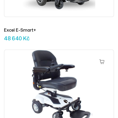
Excel E-Smart+
48 640
Kč
Přidat Do 