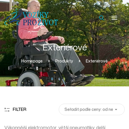
Exteriérové
Homepage
Produkty
Exteriérové
FILTER
Výkonnější elektromotor,
větší pneumatiky
, delší