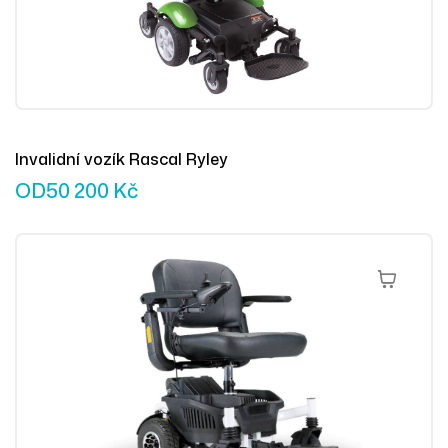
Invalidní vozík Rascal Ryley
OD
50 200
Kč
Přidat Do 