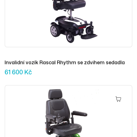
Invalidní vozík Rascal Rhythm se zdvihem sedadla
61 600
Kč
Výběr Mož