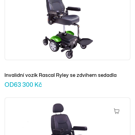
Invalidní vozík Rascal Ryley se zdvihem sedadla
OD
63 300
Kč
Přidat Do 