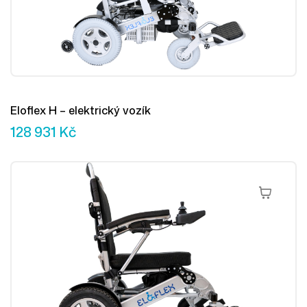
Eloflex H – elektrický vozík
128 931
Kč
Přidat Do 