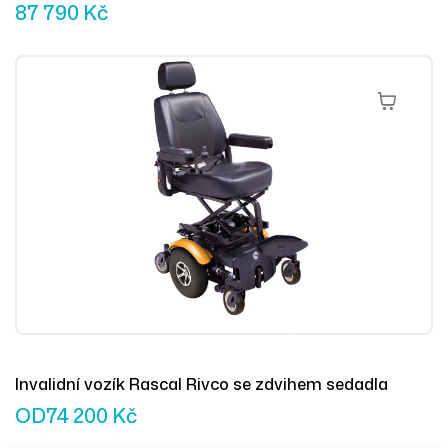
87 790
Kč
Výběr Mož
Invalidní vozík Rascal Rivco se zdvihem sedadla
OD
74 200
Kč