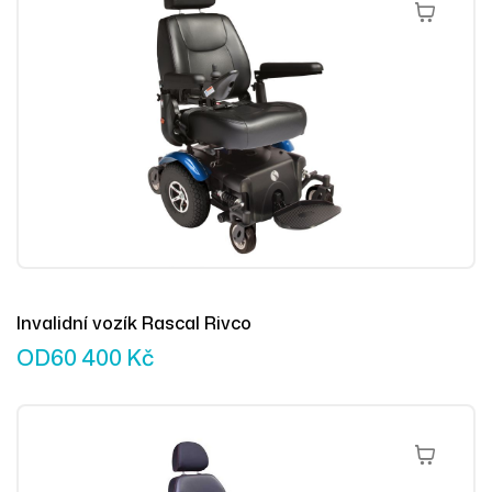
Výběr Mož
Invalidní vozík Rascal Rivco
OD
60 400
Kč
Výběr Mož