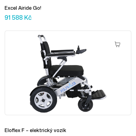
Excel Airide Go!
91 588
Kč
Přidat Do 
Eloflex F – elektrický vozík