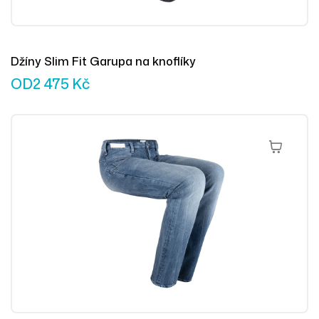
Džíny Slim Fit Garupa na knoflíky
OD
2 475
Kč
Výběr Mož