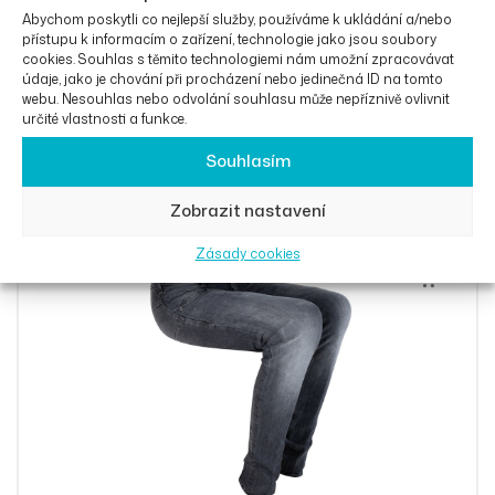
Abychom poskytli co nejlepší služby, používáme k ukládání a/nebo
přístupu k informacím o zařízení, technologie jako jsou soubory
cookies. Souhlas s těmito technologiemi nám umožní zpracovávat
údaje, jako je chování při procházení nebo jedinečná ID na tomto
webu. Nesouhlas nebo odvolání souhlasu může nepříznivě ovlivnit
určité vlastnosti a funkce.
Džíny Slim Fit Malibu na knoflíky
Souhlasím
OD
2 475
Kč
Zobrazit nastavení
Zásady cookies
Výběr Mož