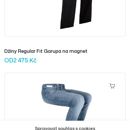
Džíny Regular Fit Garupa na magnet
OD
2 475
Kč
Výběr Mož
Spravovat souhlas s cookies