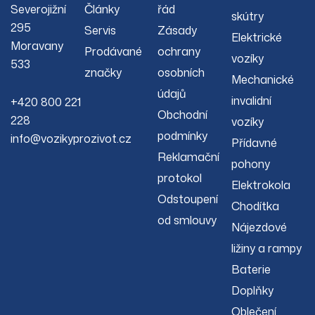
Severojižní
Články
řád
skútry
295
Servis
Zásady
Elektrické
Moravany
Prodávané
ochrany
vozíky
533
značky
osobních
Mechanické
údajů
invalidní
+420 800 221
Obchodní
228
vozíky
podmínky
info@vozikyprozivot.cz
Přídavné
Reklamační
pohony
protokol
Elektrokola
Odstoupení
Chodítka
od smlouvy
Nájezdové
ližiny a rampy
Baterie
Doplňky
Oblečení