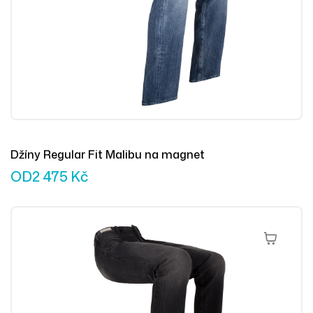
Džíny Regular Fit Malibu na magnet
OD
2 475
Kč
Výběr Mož