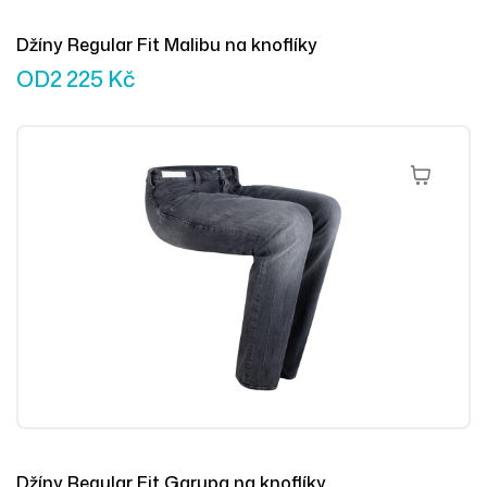
Džíny Regular Fit Malibu na knoflíky
OD
2 225
Kč
Výběr Mož
Džíny Regular Fit Garupa na knoflíky