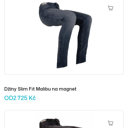
Výběr Mož
Džíny Slim Fit Malibu na magnet
OD
2 725
Kč
Výběr Mož