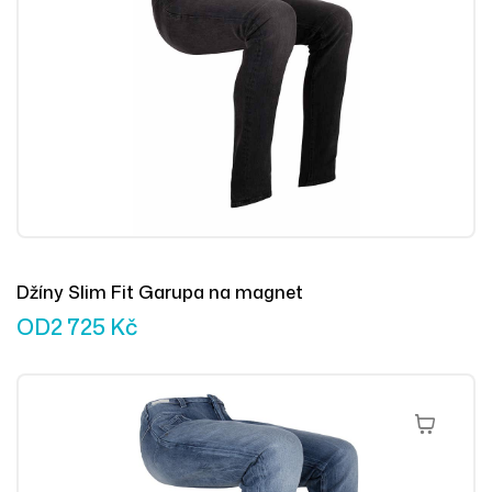
Džíny Slim Fit Garupa na magnet
OD
2 725
Kč
Výběr Mož