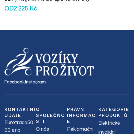
OD
2 225
Kč
Facebook
Instagram
KONTAKTNÍ
O
PRÁVNÍ
KATEGORIE
ÚDAJE
SPOLEČNO
INFORMAC
PRODUKTŮ
STI
E
Eurotrade50
Elektrické
O nás
Reklamační
00 s.r.o.
invalidní