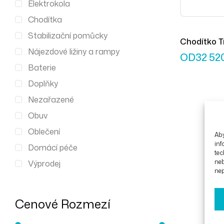
Elektrokola
Chodítka
Stabilizační pomůcky
Chodítko T
Nájezdové ližiny a rampy
12er S Red
OD
32 52
Baterie
Doplňky
Nezařazené
Obuv
Oblečení
Aby
inf
Domácí péče
tec
ne
Výprodej
nep
Cenové Rozmezí