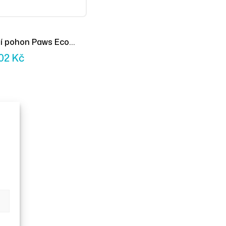
í pohon Paws Eco
t
902
Kč