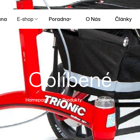
ana
E-shop
Poradna
O Nás
Články
Oblíbené
Homepage
Produkty
Oblíbené