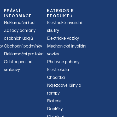
PRÁVNÍ
KATEGORIE
INFORMACE
PRODUKTŮ
Reklamační řád
Elektrické invalidní
Zásady ochrany
skútry
osobních údajů
Elektrické vozíky
ky
Obchodní podmínky
Mechanické invalidní
Reklamační protokol
vozíky
Odstoupení od
Přídavné pohony
smlouvy
Elektrokola
Chodítka
Nájezdové ližiny a
rampy
Baterie
Doplňky
Oblečení