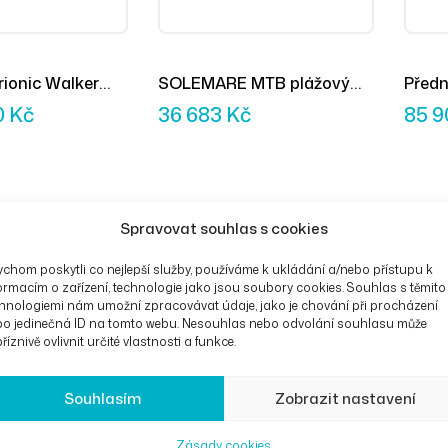
rionic Walker
SOLEMARE MTB plážový
Předn
čtyřkolový vozík
Assis
0
Kč
36 683
Kč
85 
Spravovat souhlas s cookies
chom poskytli co nejlepší služby, používáme k ukládání a/nebo přístupu k
ormacím o zařízení, technologie jako jsou soubory cookies. Souhlas s těmito
hnologiemi nám umožní zpracovávat údaje, jako je chování při procházení
bo jedinečná ID na tomto webu. Nesouhlas nebo odvolání souhlasu může
říznivě ovlivnit určité vlastnosti a funkce.
Souhlasím
Zobrazit nastavení
Zásady cookies