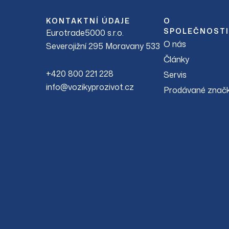
KONTAKTNÍ ÚDAJE
O
SPOLEČNOSTI
Eurotrade5000 s.r.o.
O nás
Severojižní 295 Moravany 533
Články
+420 800 221 228
Servis
info@vozikyprozivot.cz
Prodávané znač