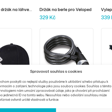
 držák na láhve
Držák na berle pro Veloped
Vylep
světl
329
Kč
339
Spravovat souhlas s cookies
chom poskytli co nejlepší služby, používáme k ukládání a/nebo přístupu k
ormacím o zařízení, technologie jako jsou soubory cookies. Souhlas s těmito
hnologiemi nám umožní zpracovávat údaje, jako je chování při procházení
bo jedinečná ID na tomto webu. Nesouhlas nebo odvolání souhlasu může
říznivě ovlivnit určité vlastnosti a funkce.
Eagle Cap
Robustní zámek
Unive