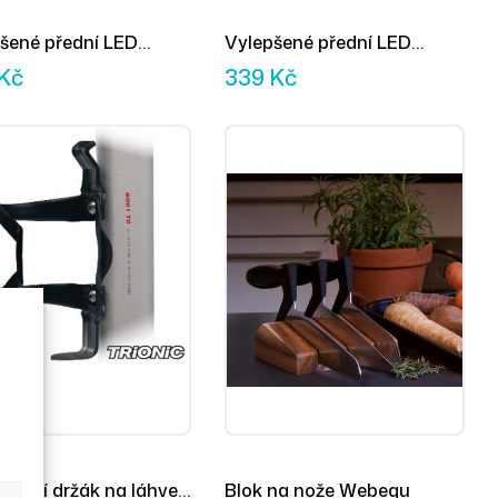
šené přední LED
Vylepšené přední LED
o – Veloped
světlo – Walker
Kč
339
Kč
rzální držák na láhve
Blok na nože Webequ