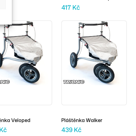
ker
Kč
417
Kč
ěnka Veloped
Pláštěnka Walker
Kč
439
Kč