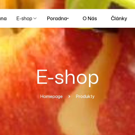
ana
E-shop
Poradna
O Nás
Články
E-shop
Homepage
Produkty