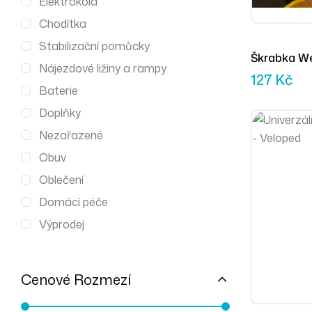
Elektrokola
Chodítka
Stabilizační pomůcky
Škrabka W
Nájezdové ližiny a rampy
127
Kč
Baterie
Doplňky
Nezařazené
Obuv
Oblečení
Domácí péče
Výprodej
Cenové Rozmezí