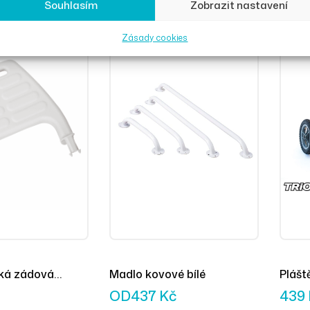
Souhlasím
Zobrazit nastavení
– Wal
č
359
Kč
385
Zásady cookies
ká zádová
Madlo kovové bílé
Plášt
OD
437
Kč
439