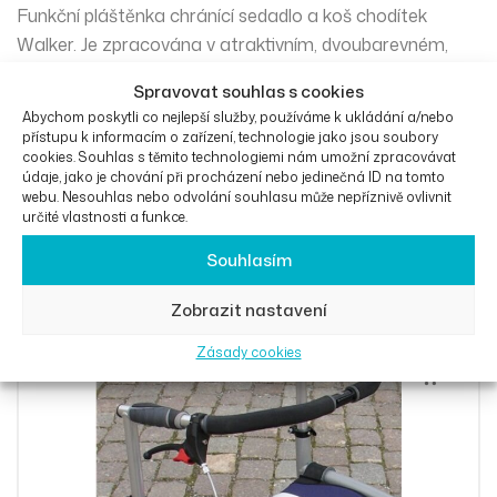
Funkční pláštěnka chránící sedadlo a koš chodítek
Walker. Je zpracována v atraktivním, dvoubarevném,
stříbrno černém designu.
Spravovat souhlas s cookies
Abychom poskytli co nejlepší služby, používáme k ukládání a/nebo
přístupu k informacím o zařízení, technologie jako jsou soubory
cookies. Souhlas s těmito technologiemi nám umožní zpracovávat
údaje, jako je chování při procházení nebo jedinečná ID na tomto
webu. Nesouhlas nebo odvolání souhlasu může nepříznivě ovlivnit
určité vlastnosti a funkce.
Podobné produkty
Souhlasím
Zobrazit nastavení
Zásady cookies
Přidat Do 