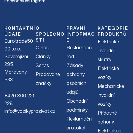
Facebook
Instagram
KONTAKTNÍ
O
PRÁVNÍ
KATEGORIE
ÚDAJE
SPOLEČNO
INFORMAC
PRODUKTŮ
STI
E
Eurotrade50
Elektrické
O nás
Reklamační
00 s.r.o.
invalidní
Severojižní
Články
řád
skútry
295
Servis
Zásady
Elektrické
Moravany
Prodávané
ochrany
vozíky
533
značky
osobních
Mechanické
údajů
invalidní
+420 800 221
Obchodní
228
vozíky
podmínky
info@vozikyprozivot.cz
Přídavné
Reklamační
pohony
protokol
Elektrokola