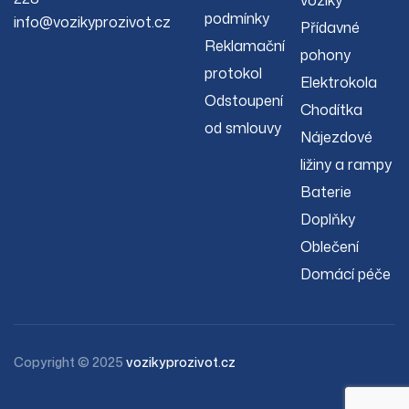
vozíky
podmínky
info@vozikyprozivot.cz
Přídavné
Reklamační
pohony
protokol
Elektrokola
Odstoupení
Chodítka
od smlouvy
Nájezdové
ližiny a rampy
Baterie
Doplňky
Oblečení
Domácí péče
Copyright © 2025
vozikyprozivot.cz