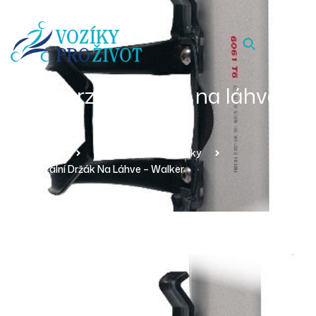
Univerzální držák na láhve –
Walker
Homepage
Produkty
Držáky
Univerzální Držák Na Láhve – Walker