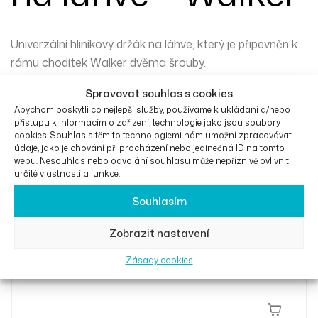
Univerzální hliníkový držák na láhve, který je připevněn k
rámu chodítek Walker dvěma šrouby.
Černá barva
Spravovat souhlas s cookies
Abychom poskytli co nejlepší služby, používáme k ukládání a/nebo
přístupu k informacím o zařízení, technologie jako jsou soubory
cookies. Souhlas s těmito technologiemi nám umožní zpracovávat
údaje, jako je chování při procházení nebo jedinečná ID na tomto
webu. Nesouhlas nebo odvolání souhlasu může nepříznivě ovlivnit
Další informace
určité vlastnosti a funkce.
Souhlasím
Zobrazit nastavení
Podobné produkty
Zásady cookies
Přidat Do 