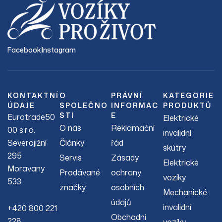
Facebook
Instagram
KONTAKTNÍ
O
PRÁVNÍ
KATEGORIE
ÚDAJE
SPOLEČNO
INFORMAC
PRODUKTŮ
STI
E
Eurotrade50
Elektrické
O nás
Reklamační
00 s.r.o.
invalidní
Severojižní
Články
řád
skútry
295
Servis
Zásady
Elektrické
Moravany
Prodávané
ochrany
vozíky
533
značky
osobních
Mechanické
údajů
invalidní
+420 800 221
Obchodní
228