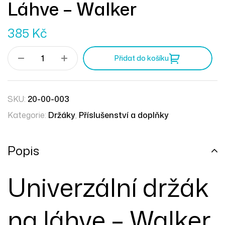
Láhve – Walker
385
Kč
Přidat do košíku
SKU:
20-00-003
Kategorie:
Držáky
,
Příslušenství a doplňky
Popis
Univerzální držák
na láhve – Walker