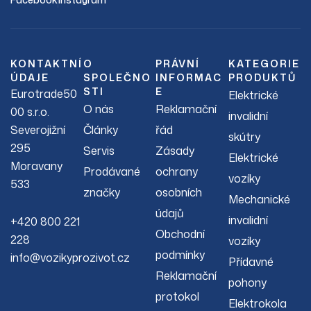
KONTAKTNÍ
O
PRÁVNÍ
KATEGORIE
ÚDAJE
SPOLEČNO
INFORMAC
PRODUKTŮ
STI
E
Eurotrade50
Elektrické
O nás
Reklamační
00 s.r.o.
invalidní
Severojižní
Články
řád
skútry
295
Servis
Zásady
Elektrické
Moravany
Prodávané
ochrany
vozíky
533
značky
osobních
Mechanické
údajů
invalidní
+420 800 221
Obchodní
228
vozíky
podmínky
info@vozikyprozivot.cz
Přídavné
Reklamační
pohony
protokol
Elektrokola