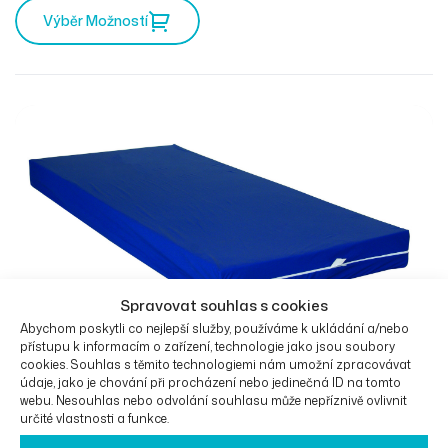
Výběr Možností
Spravovat souhlas s cookies
Abychom poskytli co nejlepší služby, používáme k ukládání a/nebo
přístupu k informacím o zařízení, technologie jako jsou soubory
cookies. Souhlas s těmito technologiemi nám umožní zpracovávat
GRAVIMED Baritexx
údaje, jako je chování při procházení nebo jedinečná ID na tomto
webu. Nesouhlas nebo odvolání souhlasu může nepříznivě ovlivnit
určité vlastnosti a funkce.
OD
15 141
Kč