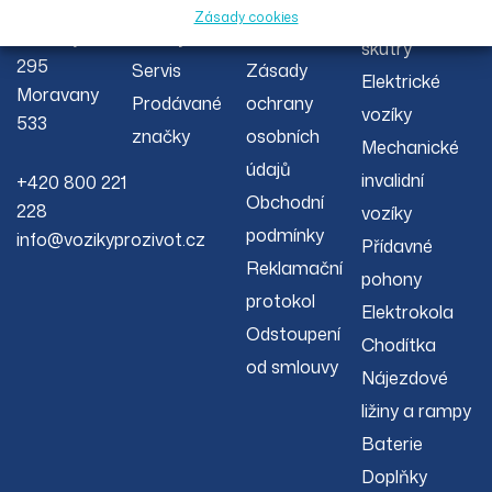
O nás
Reklamační
00 s.r.o.
invalidní
Zásady cookies
Severojižní
Články
řád
skútry
295
Servis
Zásady
Elektrické
Moravany
Prodávané
ochrany
vozíky
533
značky
osobních
Mechanické
údajů
invalidní
+420 800 221
Obchodní
228
vozíky
podmínky
info@vozikyprozivot.cz
Přídavné
Reklamační
pohony
protokol
Elektrokola
Odstoupení
Chodítka
od smlouvy
Nájezdové
ližiny a rampy
Baterie
Doplňky