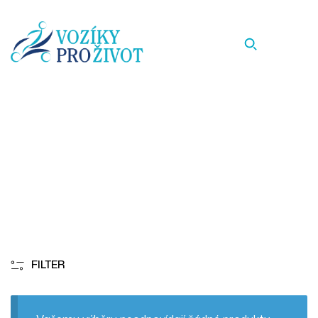
37
Homepage
37
FILTER