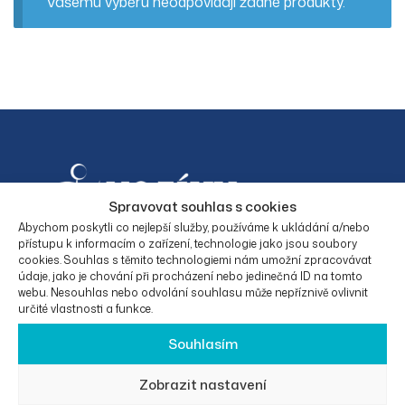
Vašemu výběru neodpovídají žádné produkty.
Spravovat souhlas s cookies
Abychom poskytli co nejlepší služby, používáme k ukládání a/nebo
přístupu k informacím o zařízení, technologie jako jsou soubory
cookies. Souhlas s těmito technologiemi nám umožní zpracovávat
Facebook
Instagram
údaje, jako je chování při procházení nebo jedinečná ID na tomto
webu. Nesouhlas nebo odvolání souhlasu může nepříznivě ovlivnit
určité vlastnosti a funkce.
Souhlasím
KONTAKTNÍ
O
PRÁVNÍ
KATEGORIE
ÚDAJE
SPOLEČNO
INFORMAC
PRODUKTŮ
Zobrazit nastavení
STI
E
Eurotrade50
Elektrické