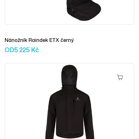
Nánožník Raindek ETX černý
OD
5 225
Kč
Výběr Mož