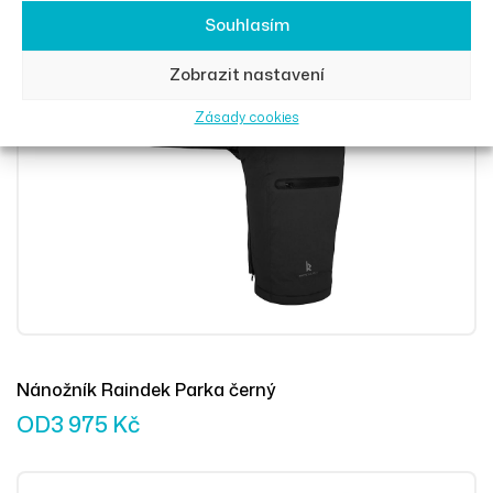
Souhlasím
Zobrazit nastavení
Výběr Mož
Zásady cookies
Nánožník Raindek Parka černý
OD
3 975
Kč