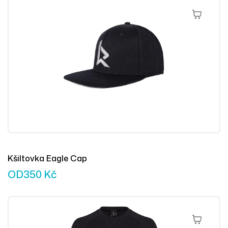
Výběr Mož
Kšiltovka Eagle Cap
OD
350
Kč
Výběr Mož