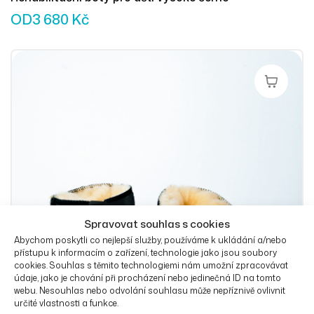
OD
3 680
Kč
Výběr Mož
Spravovat souhlas s cookies
Abychom poskytli co nejlepší služby, používáme k ukládání a/nebo
přístupu k informacím o zařízení, technologie jako jsou soubory
cookies. Souhlas s těmito technologiemi nám umožní zpracovávat
údaje, jako je chování při procházení nebo jedinečná ID na tomto
Rehabilitační boty nad kotníky černé
webu. Nesouhlas nebo odvolání souhlasu může nepříznivě ovlivnit
OD
3 728
Kč
určité vlastnosti a funkce.