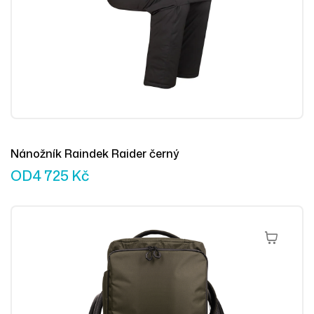
Nánožník Raindek Raider černý
OD
4 725
Kč
Výběr Mož