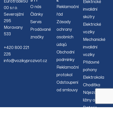
STI
E
Eurotrade50
Elektrické
O nás
Reklamační
00 s.r.o.
invalidní
Severojižní
Články
řád
skútry
295
Servis
Zásady
Elektrické
Moravany
Prodávané
ochrany
vozíky
533
značky
osobních
Mechanické
údajů
invalidní
+420 800 221
Obchodní
228
vozíky
podmínky
info@vozikyprozivot.cz
Přídavné
Reklamační
pohony
protokol
Elektrokola
Odstoupení
Chodítka
od smlouvy
Nájezdové
ližiny a rampy
Baterie