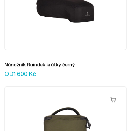
Nánožník Raindek krátký černý
OD
1 600
Kč
Výběr Mož