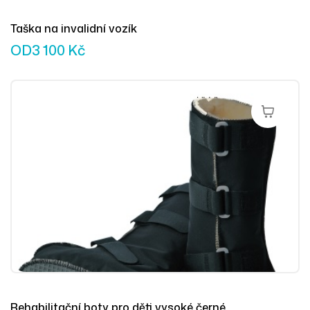
Taška na invalidní vozík
OD
3 100
Kč
Výběr Mož
Rehabilitační boty pro děti vysoké černé