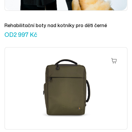
Rehabilitační boty nad kotníky pro děti černé
OD
2 997
Kč
Výběr Mož