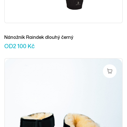
Nánožník Raindek dlouhý černý
OD
2 100
Kč
Výběr Mož