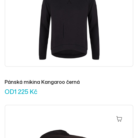
Pánská mikina Kangaroo černá
OD
1 225
Kč
Výběr Mož