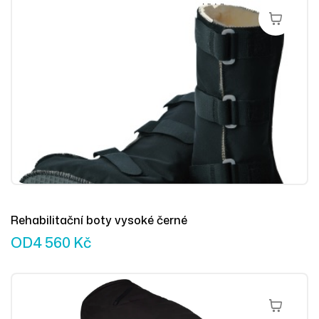
Výběr Mož
Rehabilitační boty vysoké černé
OD
4 560
Kč
Výběr Mož