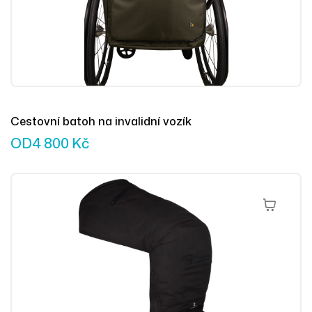
Cestovní batoh na invalidní vozík
OD
4 800
Kč
Výběr Mož