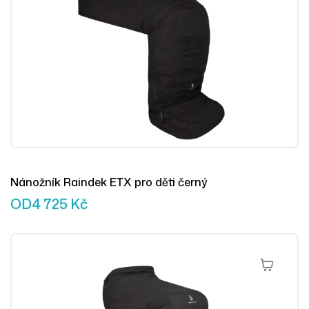
Nánožník Raindek ETX pro děti černý
OD
4 725
Kč
Výběr Mož