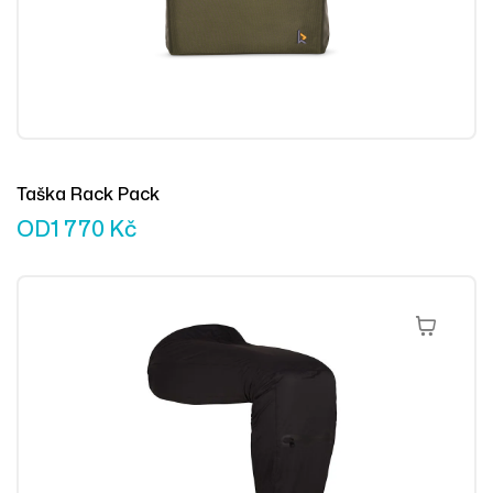
Taška Rack Pack
OD
1 770
Kč
Výběr Mož