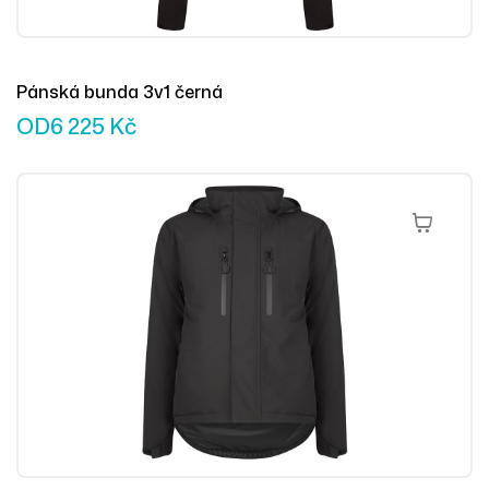
Pánská bunda 3v1 černá
OD
6 225
Kč
Výběr Mož