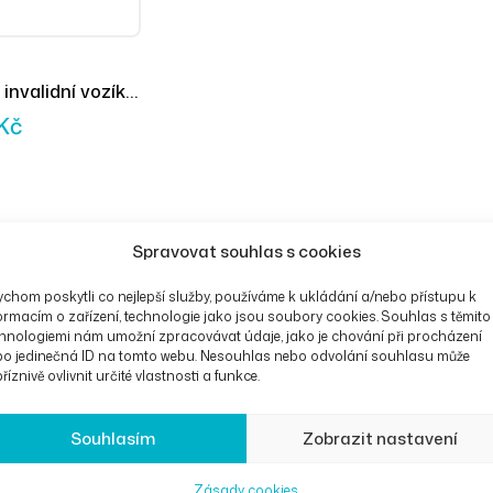
invalidní vozík
Kč
Spravovat souhlas s cookies
chom poskytli co nejlepší služby, používáme k ukládání a/nebo přístupu k
ormacím o zařízení, technologie jako jsou soubory cookies. Souhlas s těmito
hnologiemi nám umožní zpracovávat údaje, jako je chování při procházení
bo jedinečná ID na tomto webu. Nesouhlas nebo odvolání souhlasu může
říznivě ovlivnit určité vlastnosti a funkce.
Souhlasím
Zobrazit nastavení
Zásady cookies