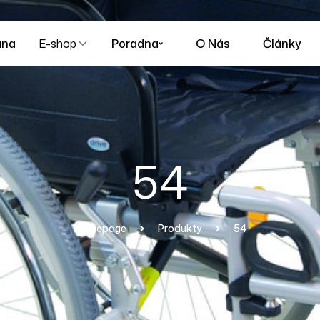
ana
E-shop
Poradna
O Nás
Články
54
Homepage
Produkty
54