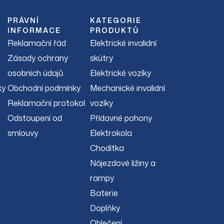
PRÁVNÍ
KATEGORIE
INFORMACE
PRODUKTŮ
Reklamační řád
Elektrické invalidní
Zásady ochrany
skútry
osobních údajů
Elektrické vozíky
ky
Obchodní podmínky
Mechanické invalidní
Reklamační protokol
vozíky
Odstoupení od
Přídavné pohony
smlouvy
Elektrokola
Chodítka
Nájezdové ližiny a
rampy
Baterie
Doplňky
Oblečení