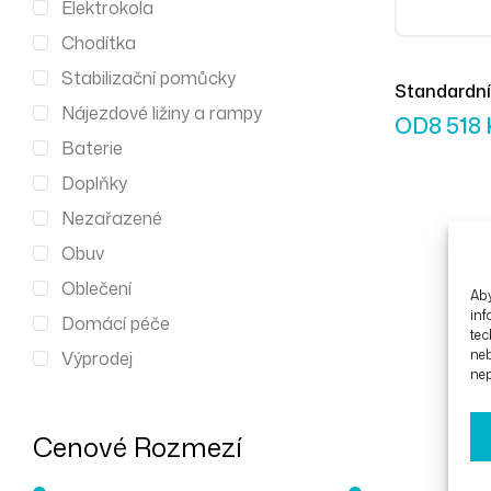
Elektrokola
Chodítka
Stabilizační pomůcky
Standardní 
Nájezdové ližiny a rampy
Rotec
OD
8 518
Baterie
Doplňky
Nezařazené
Obuv
Oblečení
Aby
inf
Domácí péče
tec
ne
Výprodej
nep
Cenové Rozmezí