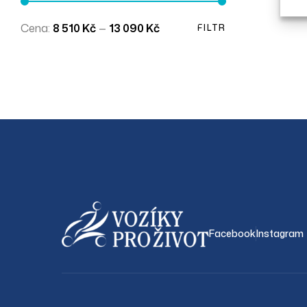
Cena:
8 510 Kč
—
13 090 Kč
FILTR
Facebook
Instagram