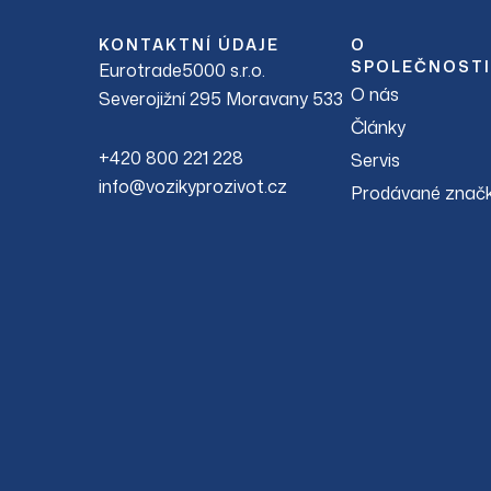
KONTAKTNÍ ÚDAJE
O
SPOLEČNOSTI
Eurotrade5000 s.r.o.
O nás
Severojižní 295 Moravany 533
Články
+420 800 221 228
Servis
info@vozikyprozivot.cz
Prodávané znač