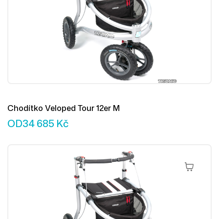
Chodítko Veloped Tour 12er M
OD
34 685
Kč
Výběr Mož