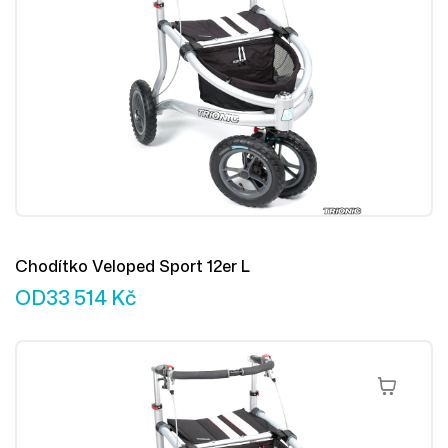
Chodítko Veloped Sport 12er L
OD
33 514
Kč
Výběr Mož