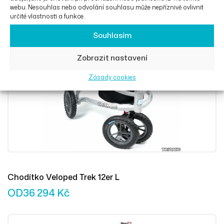
webu. Nesouhlas nebo odvolání souhlasu může nepříznivě ovlivnit
určité vlastnosti a funkce.
Souhlasím
Výběr Mož
Zobrazit nastavení
Zásady cookies
Chodítko Veloped Trek 12er L
OD
36 294
Kč