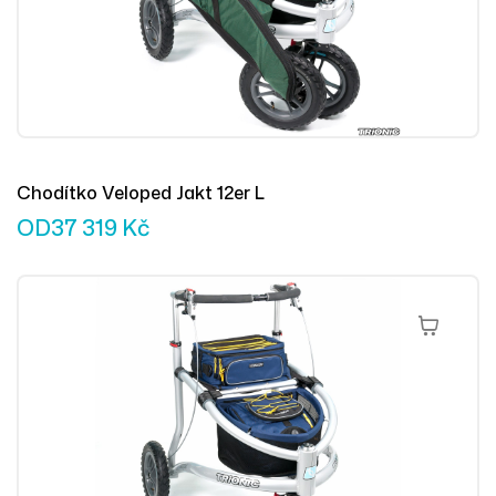
Chodítko Veloped Jakt 12er L
OD
37 319
Kč
Výběr Mož