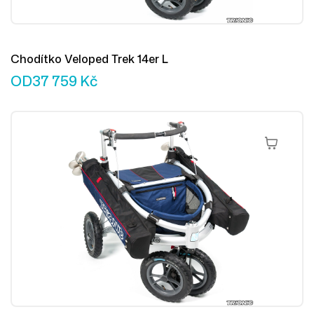
Chodítko Veloped Trek 14er L
OD
37 759
Kč
Výběr Mož