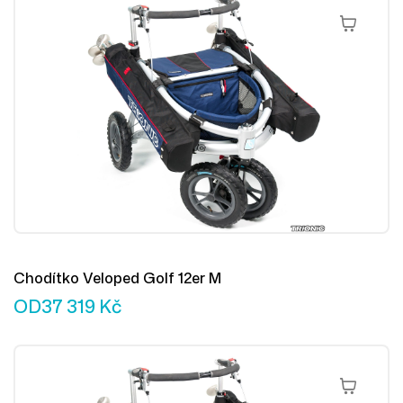
Výběr Mož
Chodítko Veloped Golf 12er M
OD
37 319
Kč
Výběr Mož