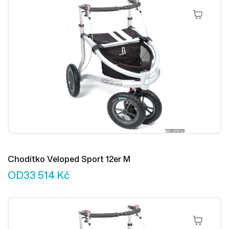
Výběr Mož
Chodítko Veloped Sport 12er M
OD
33 514
Kč
Výběr Mož