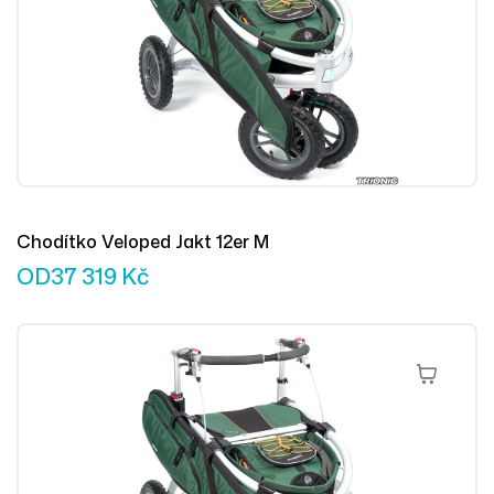
Chodítko Veloped Jakt 12er M
OD
37 319
Kč
Výběr Mož