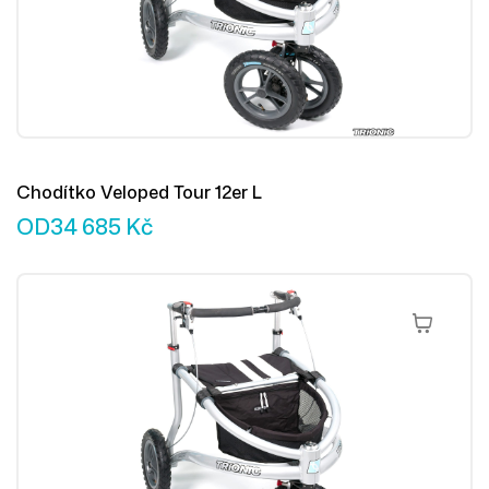
Chodítko Veloped Tour 12er L
OD
34 685
Kč
Výběr Mož