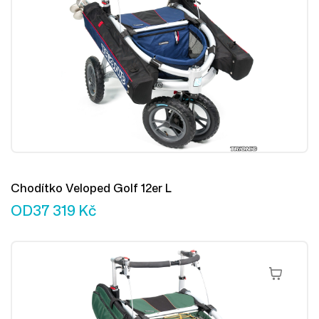
Chodítko Veloped Golf 12er L
OD
37 319
Kč
Výběr Mož