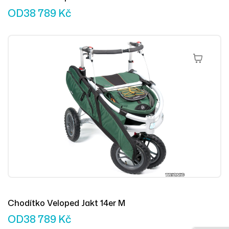
OD
38 789
Kč
Výběr Mož
Chodítko Veloped Jakt 14er M
OD
38 789
Kč