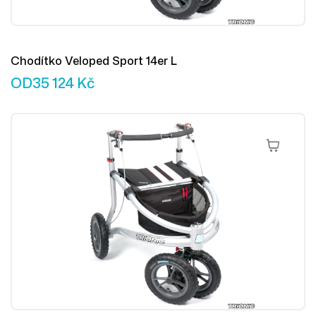
Chodítko Veloped Sport 14er L
OD
35 124
Kč
Výběr Mož