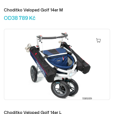
Chodítko Veloped Golf 14er M
OD
38 789
Kč
Výběr Mož
Chodítko Veloped Golf 14er L