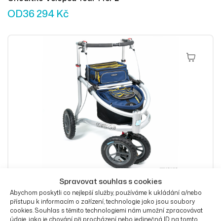
OD
36 294
Kč
Výběr Mož
Spravovat souhlas s cookies
Abychom poskytli co nejlepší služby, používáme k ukládání a/nebo
Chodítko Veloped Trek 12er M
přístupu k informacím o zařízení, technologie jako jsou soubory
OD
36 294
Kč
cookies. Souhlas s těmito technologiemi nám umožní zpracovávat
údaje, jako je chování při procházení nebo jedinečná ID na tomto