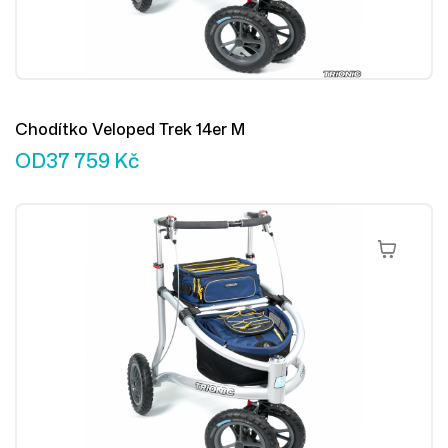
Chodítko Veloped Trek 14er M
OD
37 759
Kč
Výběr Mož