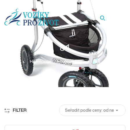
84
Homepage
Produkty
84
FILTER