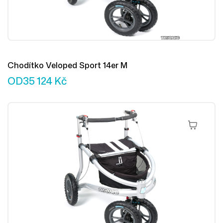
Chodítko Veloped Sport 14er M
OD
35 124
Kč
Výběr Mož