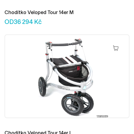
Chodítko Veloped Tour 14er M
OD
36 294
Kč
Výběr Mož
Chodítko Veloped Tour 14er L