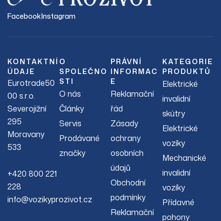
Facebook
Instagram
KONTAKTNÍ
O
PRÁVNÍ
KATEGORIE
ÚDAJE
SPOLEČNO
INFORMAC
PRODUKTŮ
STI
E
Eurotrade50
Elektrické
O nás
Reklamační
00 s.r.o.
invalidní
Severojižní
Články
řád
skútry
295
Servis
Zásady
Elektrické
Moravany
Prodávané
ochrany
vozíky
533
značky
osobních
Mechanické
údajů
invalidní
+420 800 221
Obchodní
228
vozíky
podmínky
info@vozikyprozivot.cz
Přídavné
Reklamační
pohony