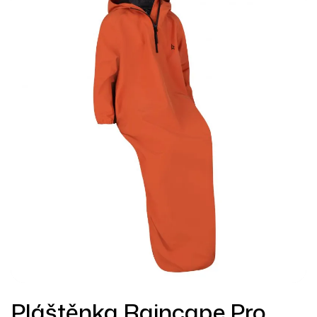
Pláštěnka Raincape Pro