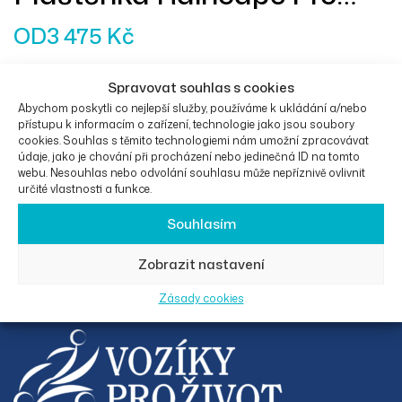
Děti Oranžová
OD
3 475
Kč
Pláštěnka Raincape pro děti je vhodná do každého
Spravovat souhlas s cookies
počasí. Je vodě i větruodolná a zároveň prodyšná.
Abychom poskytli co nejlepší služby, používáme k ukládání a/nebo
přístupu k informacím o zařízení, technologie jako jsou soubory
cookies. Souhlas s těmito technologiemi nám umožní zpracovávat
údaje, jako je chování při procházení nebo jedinečná ID na tomto
Výběr Možností
webu. Nesouhlas nebo odvolání souhlasu může nepříznivě ovlivnit
určité vlastnosti a funkce.
Souhlasím
Zobrazit nastavení
Zásady cookies