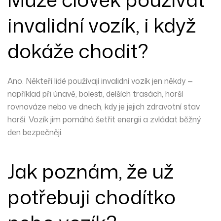
invalidní vozík, i když
dokáže chodit?
Ano. Někteří lidé používají invalidní vozík jen někdy —
například při únavě, bolesti, delších trasách, horší
rovnováze nebo ve dnech, kdy je jejich zdravotní stav
horší. Vozík jim pomáhá šetřit energii a zvládat běžný
den bezpečněji.
Jak poznám, že už
potřebuji chodítko