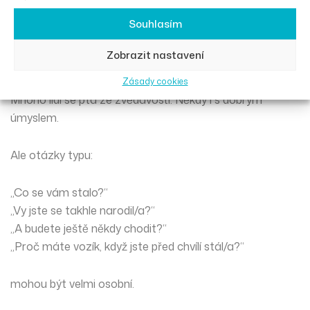
9. Otázka „co se vám
Souhlasím
stalo?“ může bolet
Zobrazit nastavení
Zásady cookies
Mnoho lidí se ptá ze zvědavosti. Někdy i s dobrým
úmyslem.
Ale otázky typu:
„Co se vám stalo?“
„Vy jste se takhle narodil/a?“
„A budete ještě někdy chodit?“
„Proč máte vozík, když jste před chvílí stál/a?“
mohou být velmi osobní.