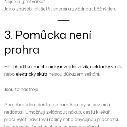
Nejde o „přetvářku“.
Jde o způsob, jak šetřit energii a zvládnout běžný den.
3. Pomůcka není
prohra
Hůl,
chodítko
,
mechanický invalidní vozík
,
elektrický vozík
nebo
elektrický skútr
nejsou důkazem selhání.
Jsou to nástroje.
Pomáhají lidem dostat se tam, kam by se bez nich
nedostali. Umožňují zvládnout nákup, cestu k lékaři,
práci, výlet, návštěvu rodiny nebo obyčejnou procházku
bez strachu, že už nezbude energie na návrat.