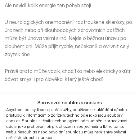
Ale nevidí, kolik energie ten pohyb stojí.
U neurologických onemocnění, roztroušené sklerózy, po
úrazech nebo při dlouhodobých zdravotních potížích
může být únava velmi silná. Nejde o běžnou únavu po
dlouhém dni. Může přijít rychle, nečekaně a ovlivnit celý
zbytek dne.
Právě proto může vozík, chodítko nebo elektrický skútr
dávat smysl i pro člověka, který ještě chodí.
Ne proto, že by se vzdal.
Spravovat souhlas s cookies
Abychom poskytli co nejlepší služby, používáme k ukládání a/nebo
Ale proto, že si chce uchovat sílu na život, ne ji všechnu
přístupu k informacím o zařízení, technologie jako jsou soubory
spotřebovat jen na přesun.
cookies. Souhlas s těmito technologiemi nám umožní zpracovávat
údaje, jako je chování při procházení nebo jedinečná ID na tomto
webu. Nesouhlas nebo odvolání souhlasu může nepříznivě ovlivnit
určité vlastnosti a funkce.