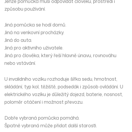
Jenže pomůcka musí odpovídat člověku, prostředí i
způsobu používání.
Jiná pomůcka se hodí domů.
Jiná na venkovní procházky.
Jiná do auta.
Jiná pro aktivního uživatele.
Jiná pro člověka, který řeší hlavně únavu, rovnováhu
nebo vstávání.
U invalidního vozíku rozhoduje šířka sedu, hmotnost,
skládání, typ kol, těžiště, podsedák i způsob ovládání. U
elektrického vozíku je důležitý dojezd, baterie, nosnost,
poloměr otáčení i možnost převozu.
Dobře vybraná pomůcka pomáhá.
Špatně vybraná může přidat další starosti.