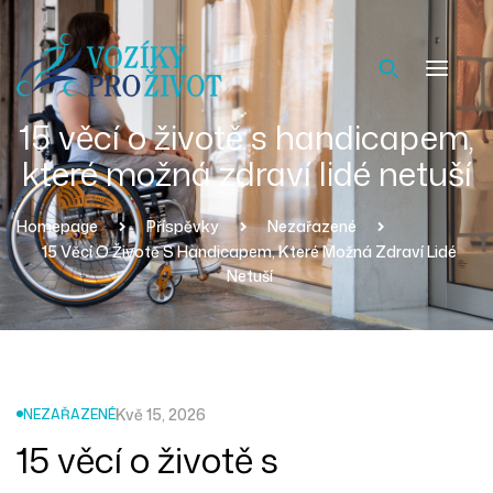
15 věcí o životě s handicapem,
které možná zdraví lidé netuší
Homepage
Příspěvky
Nezařazené
15 Věcí O Životě S Handicapem, Které Možná Zdraví Lidé
Netuší
Kvě 15, 2026
NEZAŘAZENÉ
15 věcí o životě s