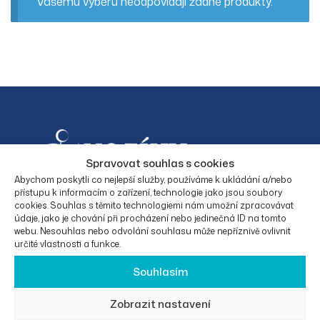
Vašemu výběru neodpovídají žádné produkty.
Spravovat souhlas s cookies
Abychom poskytli co nejlepší služby, používáme k ukládání a/nebo
přístupu k informacím o zařízení, technologie jako jsou soubory
cookies. Souhlas s těmito technologiemi nám umožní zpracovávat
Facebook
Instagram
údaje, jako je chování při procházení nebo jedinečná ID na tomto
webu. Nesouhlas nebo odvolání souhlasu může nepříznivě ovlivnit
určité vlastnosti a funkce.
Souhlasím
KONTAKTNÍ
O
PRÁVNÍ
KATEGORIE
ÚDAJE
SPOLEČNO
INFORMAC
PRODUKTŮ
Zobrazit nastavení
STI
E
Eurotrade50
Elektrické