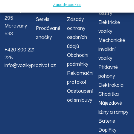
O nás
Reklamační
00 s.r.o.
invalidní
Zásady cookies
Severojižní
Články
řád
skútry
295
Servis
Zásady
Elektrické
Moravany
Prodávané
ochrany
vozíky
533
značky
osobních
Mechanické
údajů
invalidní
+420 800 221
Obchodní
228
vozíky
podmínky
info@vozikyprozivot.cz
Přídavné
Reklamační
pohony
protokol
Elektrokola
Odstoupení
Chodítka
od smlouvy
Nájezdové
ližiny a rampy
Baterie
Doplňky