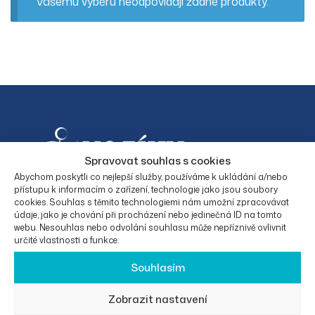
Vašemu výběru neodpovídají žádné produkty.
Spravovat souhlas s cookies
Abychom poskytli co nejlepší služby, používáme k ukládání a/nebo
přístupu k informacím o zařízení, technologie jako jsou soubory
cookies. Souhlas s těmito technologiemi nám umožní zpracovávat
Facebook
Instagram
údaje, jako je chování při procházení nebo jedinečná ID na tomto
webu. Nesouhlas nebo odvolání souhlasu může nepříznivě ovlivnit
určité vlastnosti a funkce.
Souhlasím
KONTAKTNÍ
O
PRÁVNÍ
KATEGORIE
ÚDAJE
SPOLEČNO
INFORMAC
PRODUKTŮ
Zobrazit nastavení
STI
E
Eurotrade50
Elektrické