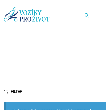
126
Homepage
126
FILTER