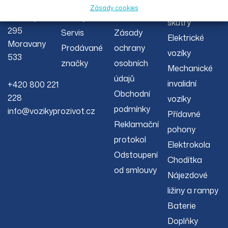
O nás
Reklamační
00 s.r.o.
invalidní
Zásady cookies
Severojižní
Články
řád
skútry
295
Servis
Zásady
Elektrické
Moravany
Prodávané
ochrany
vozíky
533
značky
osobních
Mechanické
údajů
invalidní
+420 800 221
Obchodní
228
vozíky
podmínky
info@vozikyprozivot.cz
Přídavné
Reklamační
pohony
protokol
Elektrokola
Odstoupení
Chodítka
od smlouvy
Nájezdové
ližiny a rampy
Baterie
Doplňky