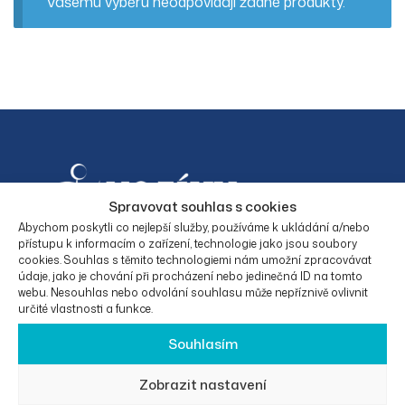
Vašemu výběru neodpovídají žádné produkty.
Spravovat souhlas s cookies
Abychom poskytli co nejlepší služby, používáme k ukládání a/nebo
přístupu k informacím o zařízení, technologie jako jsou soubory
cookies. Souhlas s těmito technologiemi nám umožní zpracovávat
Facebook
Instagram
údaje, jako je chování při procházení nebo jedinečná ID na tomto
webu. Nesouhlas nebo odvolání souhlasu může nepříznivě ovlivnit
určité vlastnosti a funkce.
Souhlasím
KONTAKTNÍ
O
PRÁVNÍ
KATEGORIE
ÚDAJE
SPOLEČNO
INFORMAC
PRODUKTŮ
Zobrazit nastavení
STI
E
Eurotrade50
Elektrické