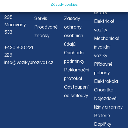
O nás
Reklamační
00 s.r.o.
invalidní
Zásady cookies
Severojižní
Články
řád
skútry
295
Servis
Zásady
Elektrické
Moravany
Prodávané
ochrany
vozíky
533
značky
osobních
Mechanické
údajů
invalidní
+420 800 221
Obchodní
228
vozíky
podmínky
info@vozikyprozivot.cz
Přídavné
Reklamační
pohony
protokol
Elektrokola
Odstoupení
Chodítka
od smlouvy
Nájezdové
ližiny a rampy
Baterie
Doplňky