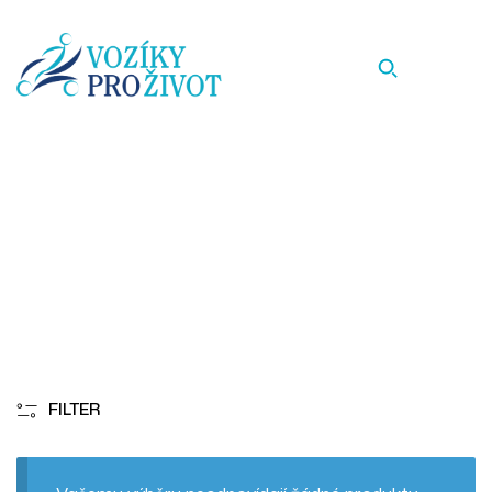
-52
Homepage
-52
FILTER