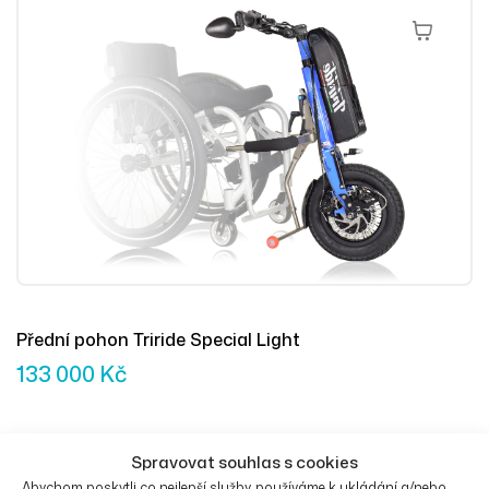
Přidat Do 
Přední pohon Triride Special Light
133 000
Kč
Spravovat souhlas s cookies
Abychom poskytli co nejlepší služby, používáme k ukládání a/nebo