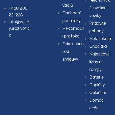
Mechanick
údajů
é invalidní
+420 800
Obchodní
221 228
vozíky
podmínky
info@vozik
Přídavné
yprozivot.c
Reklamačn
pohony
z
í protokol
Elektrokola
Odstoupen
Chodítka
í od
Nájezdové
smlouvy
ližiny a
rampy
Baterie
Doplňky
Oblečení
Domácí
péče