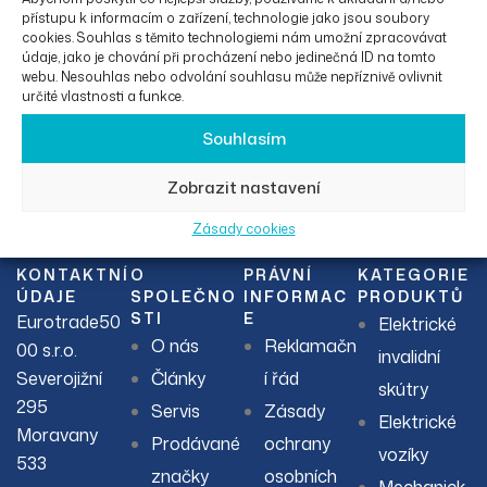
přístupu k informacím o zařízení, technologie jako jsou soubory
cookies. Souhlas s těmito technologiemi nám umožní zpracovávat
údaje, jako je chování při procházení nebo jedinečná ID na tomto
webu. Nesouhlas nebo odvolání souhlasu může nepříznivě ovlivnit
určité vlastnosti a funkce.
Souhlasím
Facebook
Instagram
Zobrazit nastavení
Zásady cookies
KONTAKTNÍ
O
PRÁVNÍ
KATEGORIE
ÚDAJE
SPOLEČNO
INFORMAC
PRODUKTŮ
STI
E
Eurotrade50
Elektrické
O nás
Reklamačn
00 s.r.o.
invalidní
Severojižní
Články
í řád
skútry
295
Servis
Zásady
Elektrické
Moravany
Prodávané
ochrany
vozíky
533
značky
osobních