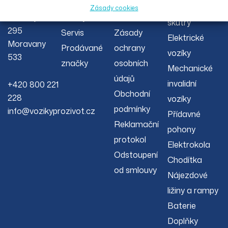
O nás
Reklamační
00 s.r.o.
invalidní
Zásady cookies
Severojižní
Články
řád
skútry
295
Servis
Zásady
Elektrické
Moravany
Prodávané
ochrany
vozíky
533
značky
osobních
Mechanické
údajů
invalidní
+420 800 221
Obchodní
228
vozíky
podmínky
info@vozikyprozivot.cz
Přídavné
Reklamační
pohony
protokol
Elektrokola
Odstoupení
Chodítka
od smlouvy
Nájezdové
ližiny a rampy
Baterie
Doplňky