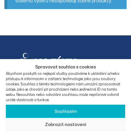
Vašemu výběru neodpovídají žádné produkty.
Spravovat souhlas s cookies
Abychom poskytli co nejlepší služby, používáme k ukládání a/nebo
přístupu k informacím o zařízení, technologie jako jsou soubory
cookies. Souhlas s těmito technologiemi nám umožní zpracovávat
Facebook
Instagram
údaje, jako je chování při procházení nebo jedinečná ID na tomto
webu. Nesouhlas nebo odvolání souhlasu může nepříznivě ovlivnit
určité vlastnosti a funkce.
Souhlasím
KONTAKTNÍ
O
PRÁVNÍ
KATEGORIE
ÚDAJE
SPOLEČNO
INFORMAC
PRODUKTŮ
Zobrazit nastavení
STI
E
Eurotrade50
Elektrické