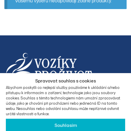
Vašemu výběru neodpovídají žádné produkty.
Spravovat souhlas s cookies
Facebook
Instagram
Abychom poskytli co nejlepší služby, používáme k ukládání a/nebo
přístupu k informacím o zařízení, technologie jako jsou soubory
cookies. Souhlas s těmito technologiemi nám umožní zpracovávat
údaje, jako je chování při procházení nebo jedinečná ID na tomto
webu. Nesouhlas nebo odvolání souhlasu může nepříznivě ovlivnit
určité vlastnosti a funkce.
KONTAKTNÍ
O
PRÁVNÍ
KATEGORIE
ÚDAJE
SPOLEČNO
INFORMAC
PRODUKTŮ
Souhlasím
STI
E