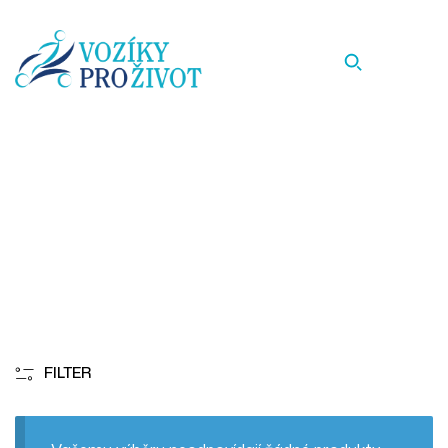
25
Homepage
25
FILTER