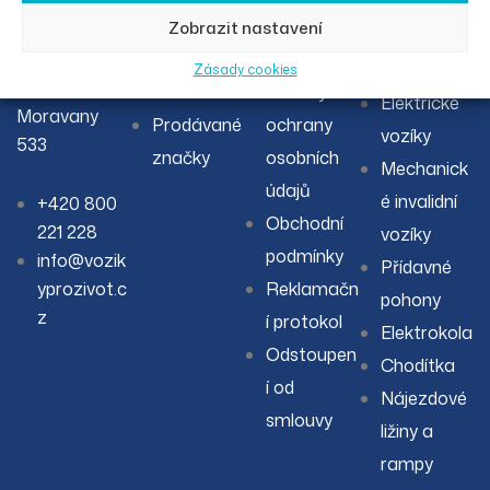
Eurotrade50
Elektrické
O nás
Reklamačn
Zobrazit nastavení
00 s.r.o.
invalidní
Severojižní
Články
í řád
skútry
Zásady cookies
295
Servis
Zásady
Elektrické
Moravany
Prodávané
ochrany
vozíky
533
značky
osobních
Mechanick
údajů
é invalidní
+420 800
Obchodní
221 228
vozíky
podmínky
info@vozik
Přídavné
yprozivot.c
Reklamačn
pohony
z
í protokol
Elektrokola
Odstoupen
Chodítka
í od
Nájezdové
smlouvy
ližiny a
rampy