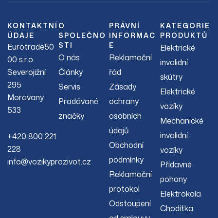
KONTAKTNÍ
O
PRÁVNÍ
KATEGORIE
ÚDAJE
SPOLEČNO
INFORMAC
PRODUKTŮ
STI
E
Eurotrade50
Elektrické
O nás
Reklamační
00 s.r.o.
invalidní
Severojižní
Články
řád
skútry
295
Servis
Zásady
Elektrické
Moravany
Prodávané
ochrany
vozíky
533
značky
osobních
Mechanické
údajů
invalidní
+420 800 221
Obchodní
228
vozíky
podmínky
info@vozikyprozivot.cz
Přídavné
Reklamační
pohony
protokol
Elektrokola
Odstoupení
Chodítka