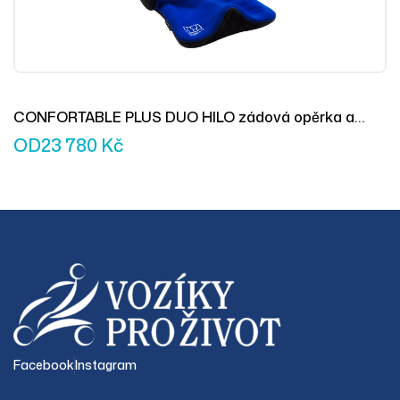
CONFORTABLE PLUS DUO HILO zádová opěrka a
sedák
OD
23 780
Kč
Facebook
Instagram