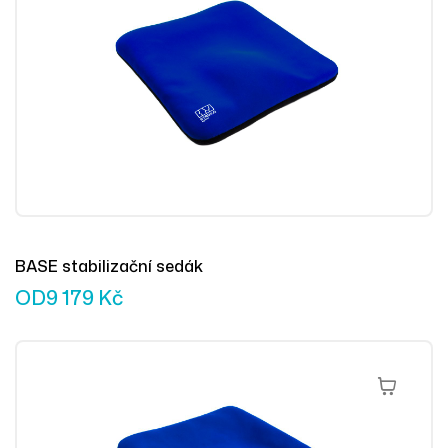
BASE stabilizační sedák
OD
9 179
Kč
Výběr Mož