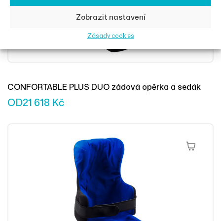
Zobrazit nastavení
Zásady cookies
CONFORTABLE PLUS DUO zádová opěrka a sedák
OD
21 618
Kč
Výběr Mož