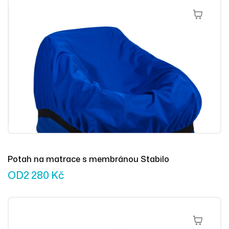
Výběr Mož
Potah na matrace s membránou Stabilo
OD
2 280
Kč
Výběr Mož