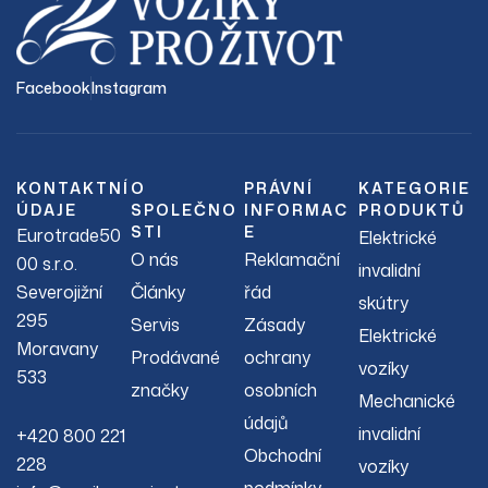
Facebook
Instagram
KONTAKTNÍ
O
PRÁVNÍ
KATEGORIE
ÚDAJE
SPOLEČNO
INFORMAC
PRODUKTŮ
STI
E
Eurotrade50
Elektrické
O nás
Reklamační
00 s.r.o.
invalidní
Severojižní
Články
řád
skútry
295
Servis
Zásady
Elektrické
Moravany
Prodávané
ochrany
vozíky
533
značky
osobních
Mechanické
údajů
invalidní
+420 800 221
Obchodní
228
vozíky