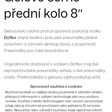
přední kolo 8″
Gelová kola odolná proti propíchnutí poskytují vozíku
Eloflex
stejně hladkou jízdu jako pneumatiky plněné
vzduchem a zároveň eliminují obavy z propíchnutí.
Pneumatiky jsou také bezúdržbové.
Originální kola dodávaná s vozíkem Eloflex mají dvě
nepropíchnutelné pneumatiky vpředu a dvě pneumatiky
vzadu. Přední kolečka s gelovou výplní poskytují větší
pohodlí díky materiálu tlumícímu nárazy.
Spravovat souhlas s cookies
Abychom poskytli co nejlepší služby, používáme k ukládání a/nebo
Zadní pneumatiky plněné gelem poskytují zcela
přístupu k informacím o zařízení, technologie jako jsou soubory
cookies. Souhlas s těmito technologiemi nám umožní zpracovávat
bezúdržbové pneumatiky s vynikající ovladatelností a
údaje, jako je chování při procházení nebo jedinečná ID na tomto
přilnavostí se stejným výkonem a pocitem jako zadní
webu. Nesouhlas nebo odvolání souhlasu může nepříznivě ovlivnit