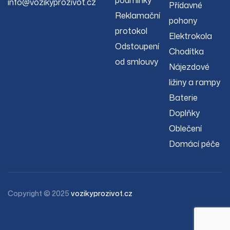
podmínky
info@vozikyprozivot.cz
Přídavné
Reklamační
pohony
protokol
Elektrokola
Odstoupení
Chodítka
od smlouvy
Nájezdové
ližiny a rampy
Baterie
Doplňky
Oblečení
Domácí péče
Copyright © 2025
vozikyprozivot.cz