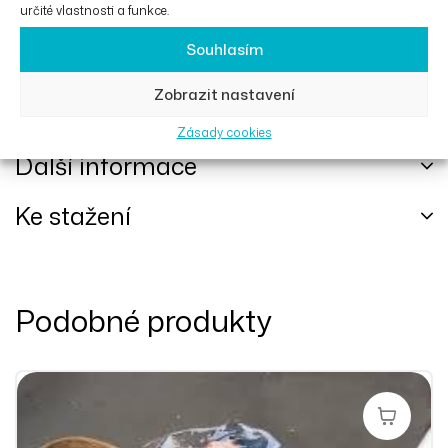
určité vlastnosti a funkce.
pneumatiky plněné vzduchem.
Souhlasím
Gelová kolečka fungují na všech modelech Eloflex
Zobrazit nastavení
kromě modelu H.
Zásady cookies
Další informace
Ke stažení
Podobné produkty
Přidat Do 