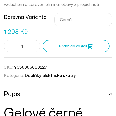
vzduchem a zároveň eliminují obavy z propíchnutí.
Pneumatiky jsou také bezúdržbové.
Barevná Varianta
1 298
Kč
Přidat do košíku
SKU:
7350006080227
Kategorie:
Doplňky elektrické skútry
Popis
Gelové černé