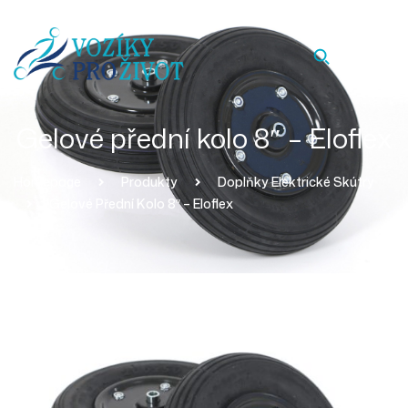
Gelové přední kolo 8″ – Eloflex
Homepage
Produkty
Doplňky Elektrické Skútry
Gelové Přední Kolo 8″ – Eloflex