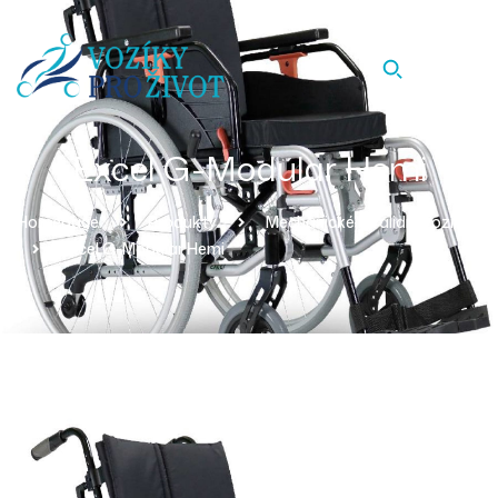
Excel G-Modular Hemi
Homepage
Produkty
Mechanické Invalidní Vozíky
Excel G-Modular Hemi