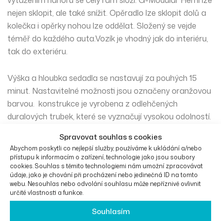
vytažením nahoru se celý rám složí. G-Modular Hemi lze
nejen sklopit, ale také snížit. Opěradlo lze sklopit dolů a
kolečka i opěrky nohou lze oddělat. Složený se vejde
téměř do každého auta.Vozík je vhodný jak do interiéru,
tak do exteriéru.
Výška a hloubka sedadla se nastavují za pouhých 15
minut. Nastavitelné možnosti jsou označeny oranžovou
barvou. konstrukce je vyrobena z odlehčených
duralových trubek, které se vyznačují vysokou odolností.
Vozík disponuje odnímatelnými podnožemi, loketními
Spravovat souhlas s cookies
opěrkami a také rychloupínacími koly.
Abychom poskytli co nejlepší služby, používáme k ukládání a/nebo
přístupu k informacím o zařízení, technologie jako jsou soubory
cookies. Souhlas s těmito technologiemi nám umožní zpracovávat
G-Modular Hemi je vybaven praktickým nastavením
údaje, jako je chování při procházení nebo jedinečná ID na tomto
výšky sedadla. Výšku sedadla v rámu lze nastavit nejen
webu. Nesouhlas nebo odvolání souhlasu může nepříznivě ovlivnit
určité vlastnosti a funkce.
na zadním kole, ale lze ji nastavit také na přední
vidlici. Tímto způsobem G-Modular jako celek stoupá a
Souhlasím
invalidní vozík není nakloněn. Toto nastavení lze také