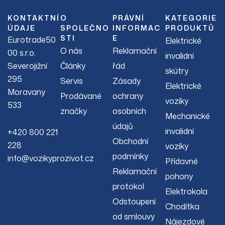
KONTAKTNÍ
O
PRÁVNÍ
KATEGORIE
ÚDAJE
SPOLEČNO
INFORMAC
PRODUKTŮ
STI
E
Eurotrade50
Elektrické
O nás
Reklamační
00 s.r.o.
invalidní
Severojižní
Články
řád
skútry
295
Servis
Zásady
Elektrické
Moravany
Prodávané
ochrany
vozíky
533
značky
osobních
Mechanické
údajů
invalidní
+420 800 221
Obchodní
228
vozíky
podmínky
info@vozikyprozivot.cz
Přídavné
Reklamační
pohony
protokol
Elektrokola
Odstoupení
Chodítka
od smlouvy
Nájezdové