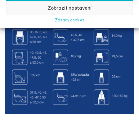
snadno provést pomocí imbusového klíče.
Zobrazit nastavení
Zásady cookies