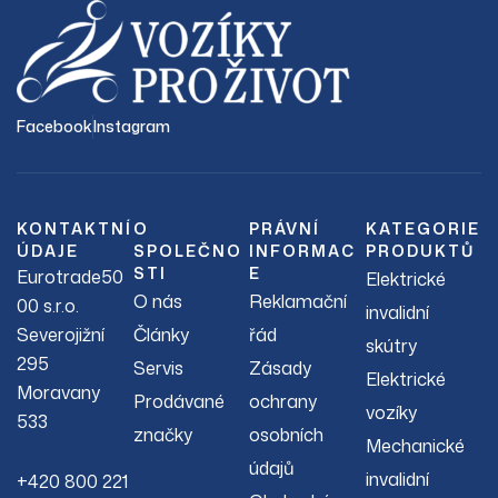
Facebook
Instagram
KONTAKTNÍ
O
PRÁVNÍ
KATEGORIE
ÚDAJE
SPOLEČNO
INFORMAC
PRODUKTŮ
STI
E
Eurotrade50
Elektrické
O nás
Reklamační
00 s.r.o.
invalidní
Severojižní
Články
řád
skútry
295
Servis
Zásady
Elektrické
Moravany
Prodávané
ochrany
vozíky
533
značky
osobních
Mechanické
údajů
invalidní
+420 800 221