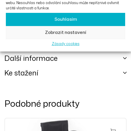
Hliníkový rám
webu. Nesouhlas nebo odvolání souhlasu může nepříznivě ovlivnit
určité vlastnosti a funkce.
Pevné nebo skládací opěradlo
Pevná nebo nastavitelná náprava
Souhlasím
Karbonové chrániče látky, odnímatelné (na přání)
Zobrazit nastavení
Karbonová opěrka nohou
Zásady cookies
Další informace
Ke stažení
Podobné produkty