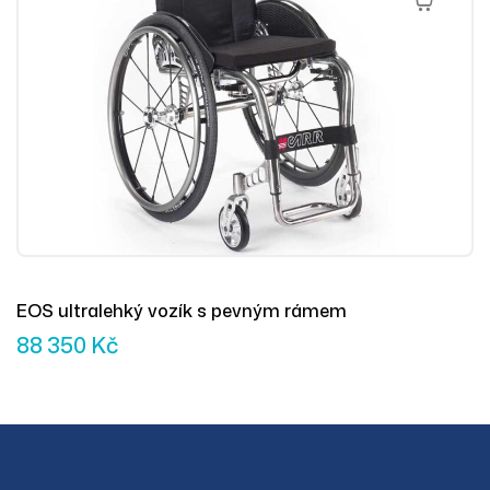
Přidat Do 
EOS ultralehký vozík s pevným rámem
88 350
Kč