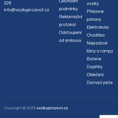
Obchodní
228
vozíky
podmínky
info@vozikyprozivot.cz
Přídavné
Reklamační
pohony
protokol
Elektrokola
Odstoupení
Chodítka
od smlouvy
Nájezdové
ližiny a rampy
Baterie
Doplňky
Oblečení
Domácí péče
Copyright © 2025
vozikyprozivot.cz