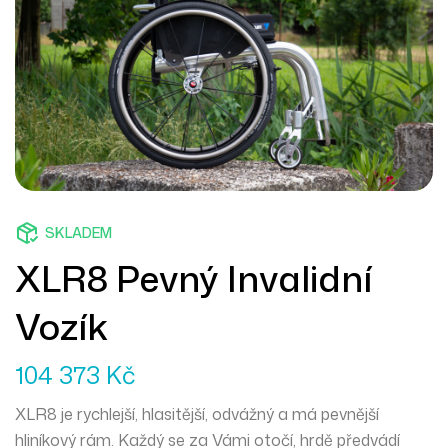
SKLADEM
XLR8 Pevný Invalidní
Vozík
104 373
Kč
XLR8 je rychlejší, hlasitější, odvážný a má pevnější
hliníkový rám. Každý se za Vámi otočí, hrdě předvádí