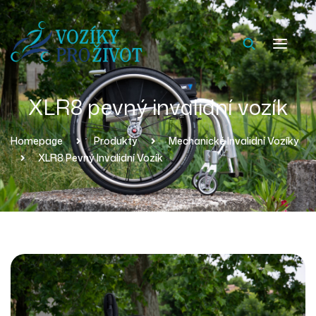
XLR8 pevný invalidní vozík
Homepage
Produkty
Mechanické Invalidní Vozíky
XLR8 Pevný Invalidní Vozík