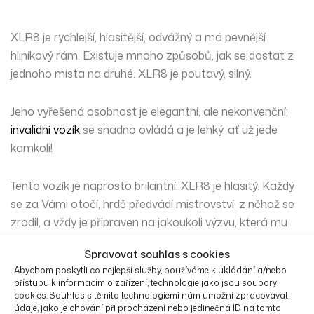
XLR8 je rychlejší, hlasitější, odvážný a má pevnější
hliníkový rám. Existuje mnoho způsobů, jak se dostat z
jednoho místa na druhé. XLR8 je poutavý, silný.
Jeho vyřešená osobnost je elegantní, ale nekonvenční;
invalidní vozík
se snadno ovládá a je lehký, ať už jede
kamkoli!
Tento vozík je naprosto brilantní. XLR8 je hlasitý. Každý
se za Vámi otočí, hrdě předvádí mistrovství, z něhož se
zrodil, a vždy je připraven na jakoukoli výzvu, která mu
bude předhozena.
Spravovat souhlas s cookies
Abychom poskytli co nejlepší služby, používáme k ukládání a/nebo
Vlastnosti vozíku XLR8:
přístupu k informacím o zařízení, technologie jako jsou soubory
cookies. Souhlas s těmito technologiemi nám umožní zpracovávat
údaje, jako je chování při procházení nebo jedinečná ID na tomto