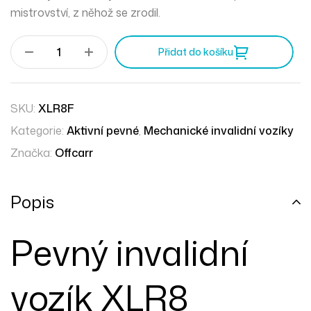
mistrovství, z něhož se zrodil.
Přidat do košíku
SKU:
XLR8F
Kategorie:
Aktivní pevné
,
Mechanické invalidní vozíky
Značka:
Offcarr
Popis
Pevný invalidní
vozík XLR8