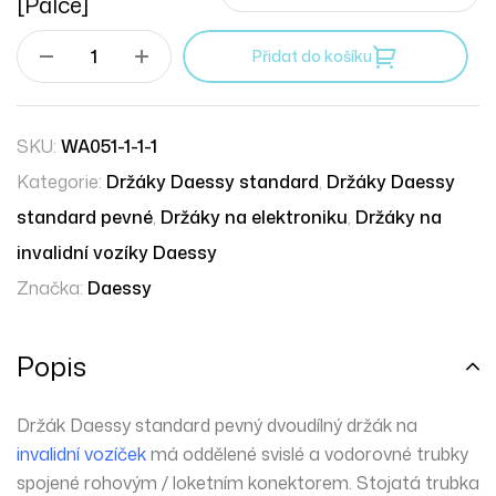
[palce]
Přidat do košíku
SKU:
WA051-1-1-1
Kategorie:
Držáky Daessy standard
,
Držáky Daessy
standard pevné
,
Držáky na elektroniku
,
Držáky na
invalidní vozíky Daessy
Značka:
Daessy
Popis
Držák Daessy standard pevný dvoudílný držák na
invalidní vozíček
má oddělené svislé a vodorovné trubky
spojené rohovým / loketním konektorem. Stojatá trubka