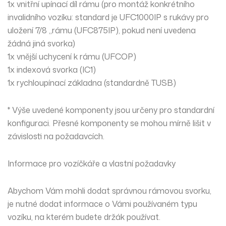
1x vnitřní upínací díl rámu (pro montáž konkrétního
invalidního vozíku: standard je UFC1000IP s rukávy pro
uložení 7/8 „rámu (UFC875IP), pokud není uvedena
žádná jiná svorka)
1x vnější uchycení k rámu (UFCOP)
1x indexová svorka (IC1)
1x rychloupínací základna (standardně TUSB)
* Výše ​​uvedené komponenty jsou určeny pro standardní
konfiguraci. Přesné komponenty se mohou mírně lišit v
závislosti na požadavcích.
Informace pro vozíčkáře a vlastní požadavky
Abychom Vám mohli dodat správnou rámovou svorku,
je nutné dodat informace o Vámi používaném typu
vozíku, na kterém budete držák používat.