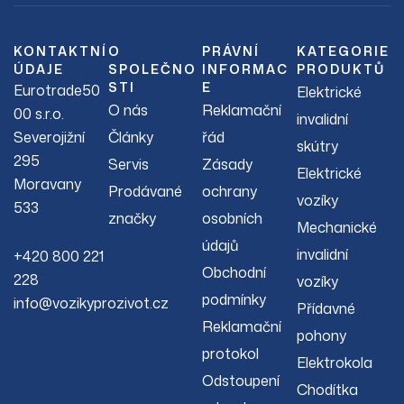
KONTAKTNÍ
O
PRÁVNÍ
KATEGORIE
ÚDAJE
SPOLEČNO
INFORMAC
PRODUKTŮ
STI
E
Eurotrade50
Elektrické
O nás
Reklamační
00 s.r.o.
invalidní
Severojižní
Články
řád
skútry
295
Servis
Zásady
Elektrické
Moravany
Prodávané
ochrany
vozíky
533
značky
osobních
Mechanické
údajů
invalidní
+420 800 221
Obchodní
228
vozíky
podmínky
info@vozikyprozivot.cz
Přídavné
Reklamační
pohony
protokol
Elektrokola
Odstoupení
Chodítka