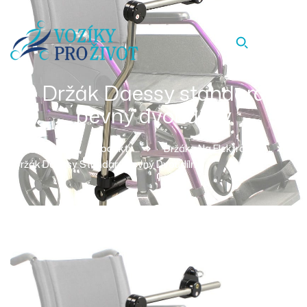
Držák Daessy standard
pevný dvoudílný
Homepage
Produkty
Držáky Na Elektroniku
Držák Daessy Standard Pevný Dvoudílný