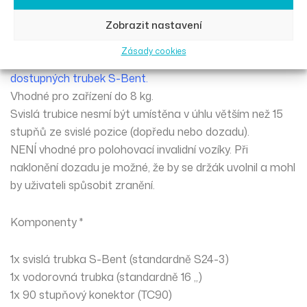
Standardně je dodáván s 16 ”přímou vodorovnou trubicí
a 24” vertikální trubicí s 3 ”S-ohybem. V případě potřeby
Zobrazit nastavení
jsou k dispozici různé délky trubek a lze je specifikovat
Zásady cookies
podle vaší objednávky.
Kliknutím sem zobrazíte nabídku
dostupných trubek S-Bent.
Vhodné pro zařízení do 8 kg.
Svislá trubice nesmí být umístěna v úhlu větším než 15
stupňů ze svislé pozice (dopředu nebo dozadu).
NENÍ vhodné pro polohovací invalidní vozíky. Při
naklonění dozadu je možné, že by se držák uvolnil a mohl
by uživateli spůsobit zranění.
Komponenty *
1x svislá trubka S-Bent (standardně S24-3)
1x vodorovná trubka (standardně 16 „)
1x 90 stupňový konektor (TC90)