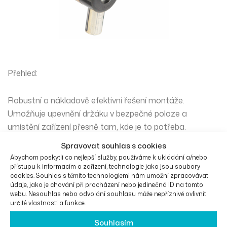
Přehled:
Robustní a nákladově efektivní řešení montáže.
Umožňuje upevnění držáku v bezpečné poloze a
umístění zařízení přesně tam, kde je to potřeba.
Lze jej přemístit pomocí lokalizačního kolíku na UFCOP /
Spravovat souhlas s cookies
IC1, což uživateli umožňuje snadný přístup.
Abychom poskytli co nejlepší služby, používáme k ukládání a/nebo
Hodí se na obě strany vozíku.
přístupu k informacím o zařízení, technologie jako jsou soubory
cookies. Souhlas s těmito technologiemi nám umožní zpracovávat
Vhodné pro většinu standardních invalidních vozíků.
údaje, jako je chování při procházení nebo jedinečná ID na tomto
Držák na invalidní vozíček může být rychle odstraněn z
webu. Nesouhlas nebo odvolání souhlasu může nepříznivě ovlivnit
určité vlastnosti a funkce.
vozíku.
K dispozici s výběrem základny Quick-Release.
Souhlasím