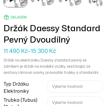
SKLADEM
Držák Daessy Standard
Pevný Dvoudílný
11 490
Kč
–
15 300
Kč
Držák na elektroniku Daessy standard pevný se
zámkem je držák na invalidní vozíky, sestávající ze
sestavy rámové svorky, pravoúhlé trubky a standardní
rychloupínací základny. Tato verze je dodávána s
Typ Držáku
uzamykacím systémem uchycení držáku.
Elektroniky
Trubka (tubus)