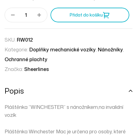
Zakrývá také nohy, čímž udrží boty a oděv uživatele
suchý a čistý. Oblékaní i svlékání pláštěnky je velmi
Přidat do košíku
snadné.
SKU:
RW012
Kategorie:
Doplňky mechanické vozíky
,
Nánožníky
,
Ochranné plachty
Značka:
Sheerlines
Popis
Pláštěnka “WINCHESTER” s nánožníkem,na invalidní
vozík
Pláštěnka Winchester Mac je určena pro osoby, které