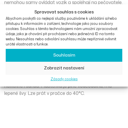
nemohou samy ovládat vozík a spoléhají na pečovatele.
Spravovat souhlas s cookies
Pláštěnka nemá rukávy a její zadní část se přetáhne
Abychom poskytli co nejlepší služby, používáme k ukládání a/nebo
přístupu k informacím o zařízení, technologie jako jsou soubory
přes rukojeti vozíku, což zabraňuje pronikání dešťové
cookies. Souhlas s těmito technologiemi nám umožní zpracovávat
vody mezi uživatele a vozík.
údaje, jako je chování při procházení nebo jedinečná ID na tomto
webu. Nesouhlas nebo odvolání souhlasu může nepříznivě ovlivnit
určité vlastnosti a funkce.
Uživatel je tedy stále v suchu. Pláštěnka má dvojitý zip
Souhlasím
umožňující rozepínání zevnitř i zvenku a elastický návlek
přes chodidla.
Zobrazit nastavení
Kapuci lze utáhnout. Pečovatel pláštěnku jednoduše
Zásady cookies
navlékne i sundá. Pláštěnka je plně voděodolná, má
lepené švy. Lze prát v pračce do 40°C.