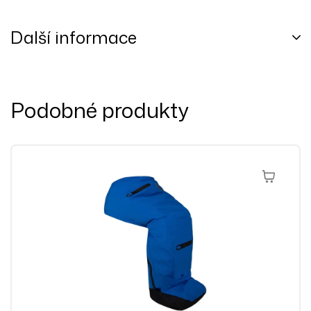
Další informace
Podobné produkty
Výběr Mož