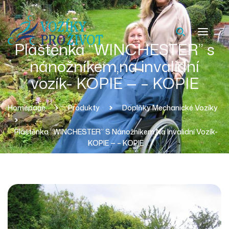
Pláštěnka “WINCHESTER” s
nánožníkem,na invalidní
vozík- KOPIE — – KOPIE
Homepage
Produkty
Doplňky Mechanické Vozíky
Pláštěnka “WINCHESTER” S Nánožníkem,na Invalidní Vozík-
KOPIE — – KOPIE