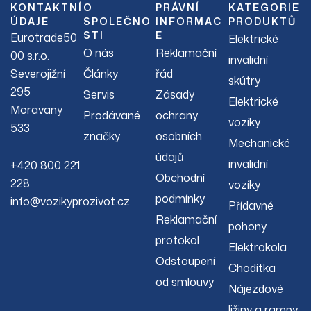
KONTAKTNÍ
O
PRÁVNÍ
KATEGORIE
ÚDAJE
SPOLEČNO
INFORMAC
PRODUKTŮ
STI
E
Eurotrade50
Elektrické
O nás
Reklamační
00 s.r.o.
invalidní
Severojižní
Články
řád
skútry
295
Servis
Zásady
Elektrické
Moravany
Prodávané
ochrany
vozíky
533
značky
osobních
Mechanické
údajů
invalidní
+420 800 221
Obchodní
228
vozíky
podmínky
info@vozikyprozivot.cz
Přídavné
Reklamační
pohony
protokol
Elektrokola
Odstoupení
Chodítka
od smlouvy
Nájezdové
ližiny a rampy