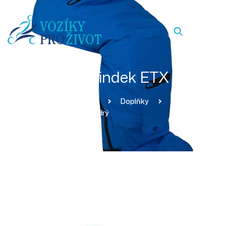
Nánožník Raindek ETX modrý
Homepage
Produkty
Doplňky
Nánožník Raindek ETX Modrý