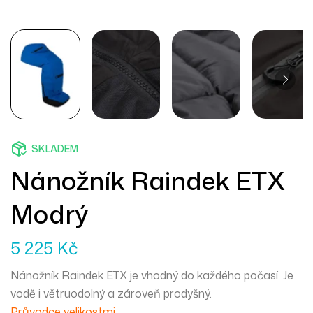
SKLADEM
Nánožník Raindek ETX
Modrý
5 225
Kč
Nánožník Raindek ETX je vhodný do každého počasí. Je
vodě i větruodolný a zároveň prodyšný.
Průvodce velikostmi