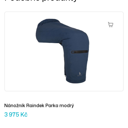
Výběr Mož
Nánožník Raindek Parka modrý
3 975
Kč