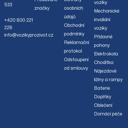
vozíky
533
značky
osobních
Mechanické
údajů
invalidní
+420 800 221
Obchodní
228
vozíky
podmínky
info@vozikyprozivot.cz
Přídavné
Reklamační
pohony
protokol
Elektrokola
Odstoupení
Chodítka
od smlouvy
Nájezdové
ližiny a rampy
Baterie
Doplňky
Oblečení
Domácí péče