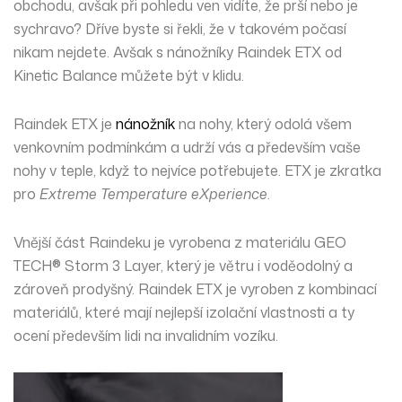
obchodu, avšak při pohledu ven vidíte, že prší nebo je
sychravo? Dříve byste si řekli, že v takovém počasí
nikam nejdete. Avšak s
nánožníky
Raindek ETX od
Kinetic Balance můžete být v klidu.
Raindek ETX je
nánožník
na nohy, který odolá všem
venkovním podmínkám a udrží vás a především vaše
nohy v teple
, když to nejvíce potřebujete. ETX je zkratka
pro
Extreme Temperature eXperience
.
Vnější
část Raindeku je vyrobena z materiálu GEO
TECH® Storm 3 Layer, který je
větru
i
voděodolný
a
zároveň
prodyšný
. Raindek ETX je vyroben z kombinací
materiálů, které mají nejlepší
izolační
vlastnosti a ty
ocení především lidi na invalidním vozíku.