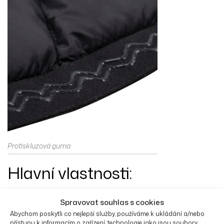
Protiskluzová guma
Hlavní vlastnosti:
Velký SBS zip a tahák
Spravovat souhlas s cookies
Laserem svařované vodotěsné kapsy
Abychom poskytli co nejlepší služby, používáme k ukládání a/nebo
přístupu k informacím o zařízení, technologie jako jsou soubory