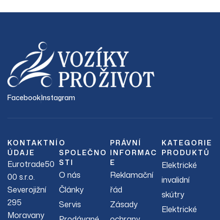
Facebook
Instagram
KONTAKTNÍ
O
PRÁVNÍ
KATEGORIE
ÚDAJE
SPOLEČNO
INFORMAC
PRODUKTŮ
STI
E
Eurotrade50
Elektrické
O nás
Reklamační
00 s.r.o.
invalidní
Severojižní
Články
řád
skútry
295
Servis
Zásady
Elektrické
Moravany
Prodávané
ochrany