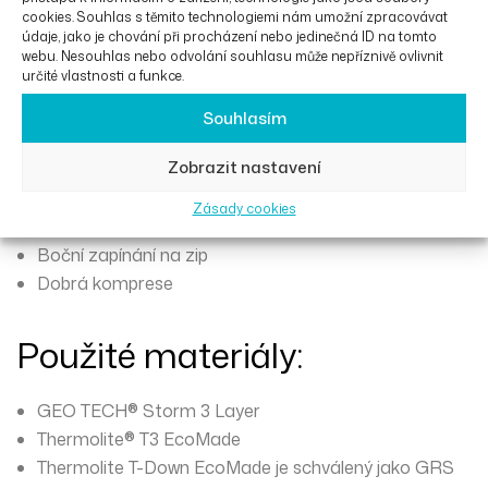
Podlepené švy
cookies. Souhlas s těmito technologiemi nám umožní zpracovávat
Reflexní potisk loga
údaje, jako je chování při procházení nebo jedinečná ID na tomto
Recyklované vlákno
webu. Nesouhlas nebo odvolání souhlasu může nepříznivě ovlivnit
určité vlastnosti a funkce.
Vynikající hřejivost
Prodyšnost
Souhlasím
Vynikající zachování izolace
Zobrazit nastavení
Voděodolnost
Dlouhá životnost při praní
Zásady cookies
Kapsy na ruce
Boční zapínání na zip
Dobrá komprese
Použité materiály:
GEO TECH® Storm 3 Layer
Thermolite® T3 EcoMade
Thermolite T-Down EcoMade je schválený jako GRS