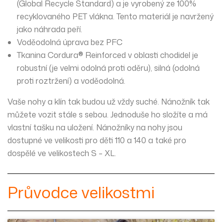
(Global Recycle Standard) a je vyrobený ze 100%
recyklovaného PET vlákna. Tento materiál je navržený
jako náhrada peří.
Voděodolná úprava bez PFC
Tkanina Cordura® Reinforced v oblasti chodidel je
robustní
(je velmi odolná proti oděru),
silná
(odolná
proti roztržení) a
voděodolná
.
Vaše nohy a klín tak budou už vždy suché. Nánožník tak
můžete vozit stále s sebou. Jednoduše ho složíte a má
vlastní tašku na uložení. Nánožníky na nohy jsou
dostupné ve
velikosti
pro děti 110 a 140 a také pro
dospělé ve velikostech S – XL.
Průvodce velikostmi