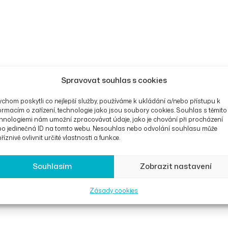
Spravovat souhlas s cookies
chom poskytli co nejlepší služby, používáme k ukládání a/nebo přístupu k
ormacím o zařízení, technologie jako jsou soubory cookies. Souhlas s těmito
hnologiemi nám umožní zpracovávat údaje, jako je chování při procházení
bo jedinečná ID na tomto webu. Nesouhlas nebo odvolání souhlasu může
říznivě ovlivnit určité vlastnosti a funkce.
Souhlasím
Zobrazit nastavení
Zásady cookies