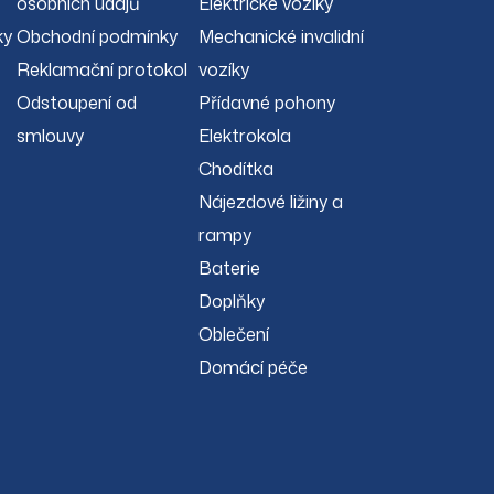
osobních údajů
Elektrické vozíky
ky
Obchodní podmínky
Mechanické invalidní
Reklamační protokol
vozíky
Odstoupení od
Přídavné pohony
smlouvy
Elektrokola
Chodítka
Nájezdové ližiny a
rampy
Baterie
Doplňky
Oblečení
Domácí péče