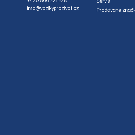
+420 800 221 228
Servis
info@vozikyprozivot.cz
Prodávané znač