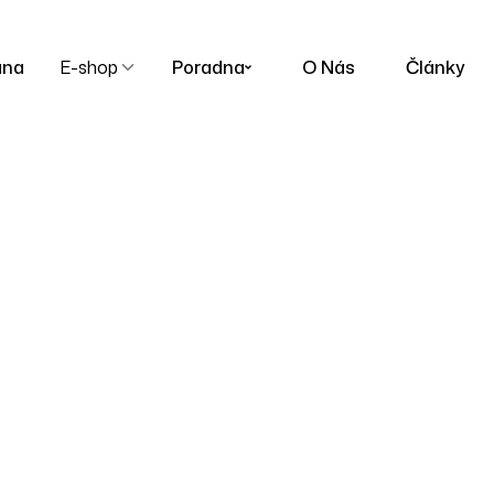
ana
E-shop
Poradna
O Nás
Články
66
Homepage
66