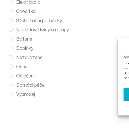
Elektrokola
Chodítka
Stabilizační pomůcky
Nájezdové ližiny a rampy
Baterie
Doplňky
Nezařazené
Aby
inf
Obuv
tec
ne
Oblečení
nep
Domácí péče
Výprodej