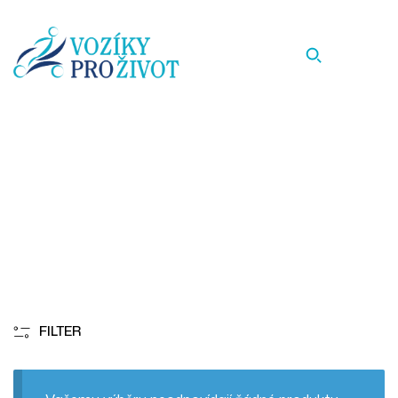
30
Homepage
30
FILTER