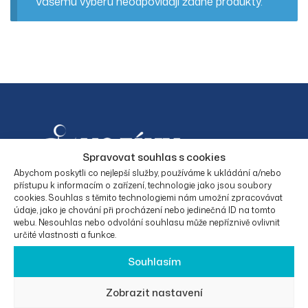
Vašemu výběru neodpovídají žádné produkty.
Spravovat souhlas s cookies
Abychom poskytli co nejlepší služby, používáme k ukládání a/nebo
přístupu k informacím o zařízení, technologie jako jsou soubory
cookies. Souhlas s těmito technologiemi nám umožní zpracovávat
Facebook
Instagram
údaje, jako je chování při procházení nebo jedinečná ID na tomto
webu. Nesouhlas nebo odvolání souhlasu může nepříznivě ovlivnit
určité vlastnosti a funkce.
Souhlasím
KONTAKTNÍ
O
PRÁVNÍ
KATEGORIE
ÚDAJE
SPOLEČNO
INFORMAC
PRODUKTŮ
Zobrazit nastavení
STI
E
Eurotrade50
Elektrické