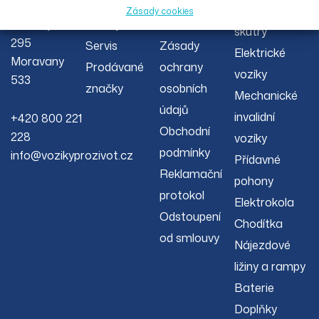
O nás
Reklamační
00 s.r.o.
invalidní
Zásady cookies
Severojižní
Články
řád
skútry
295
Servis
Zásady
Elektrické
Moravany
Prodávané
ochrany
vozíky
533
značky
osobních
Mechanické
údajů
invalidní
+420 800 221
Obchodní
228
vozíky
podmínky
info@vozikyprozivot.cz
Přídavné
Reklamační
pohony
protokol
Elektrokola
Odstoupení
Chodítka
od smlouvy
Nájezdové
ližiny a rampy
Baterie
Doplňky