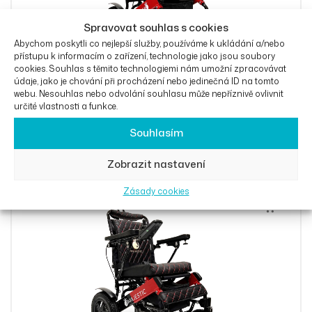
Spravovat souhlas s cookies
Abychom poskytli co nejlepší služby, používáme k ukládání a/nebo
přístupu k informacím o zařízení, technologie jako jsou soubory
cookies. Souhlas s těmito technologiemi nám umožní zpracovávat
údaje, jako je chování při procházení nebo jedinečná ID na tomto
webu. Nesouhlas nebo odvolání souhlasu může nepříznivě ovlivnit
určité vlastnosti a funkce.
Elektrický vozík s auto-sklápěním opěradla
Souhlasím
MAJESTIC IQ-9000AR
OD
57 763
Kč
Zobrazit nastavení
Zásady cookies
Výběr Mož