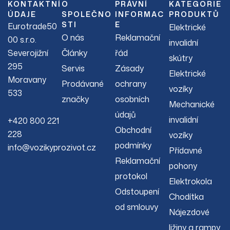
KONTAKTNÍ
O
PRÁVNÍ
KATEGORIE
ÚDAJE
SPOLEČNO
INFORMAC
PRODUKTŮ
STI
E
Eurotrade50
Elektrické
O nás
Reklamační
00 s.r.o.
invalidní
Severojižní
Články
řád
skútry
295
Servis
Zásady
Elektrické
Moravany
Prodávané
ochrany
vozíky
533
značky
osobních
Mechanické
údajů
invalidní
+420 800 221
Obchodní
228
vozíky
podmínky
info@vozikyprozivot.cz
Přídavné
Reklamační
pohony
protokol
Elektrokola
Odstoupení
Chodítka
od smlouvy
Nájezdové
ližiny a rampy