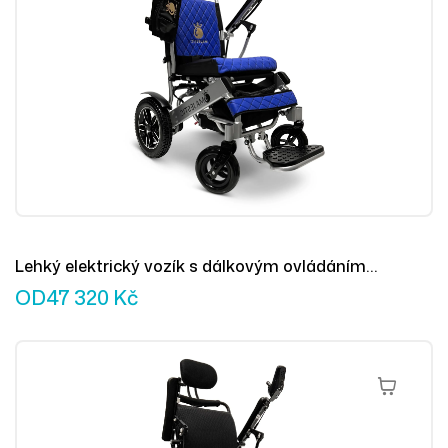
Lehký elektrický vozík s dálkovým ovládáním
MAJESTIC IQ-8000
OD
47 320
Kč
Výběr Mož