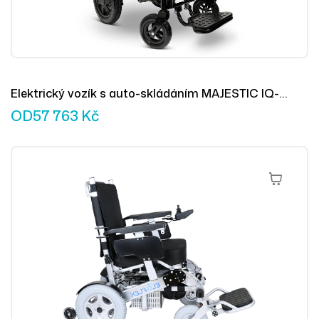
Elektrický vozík s auto-skládáním MAJESTIC IQ-
9000AF
OD
57 763
Kč
Přidat Do 