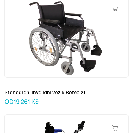
Výběr Mož
Standardní invalidní vozík Rotec XL
OD
19 261
Kč
Výběr Mož