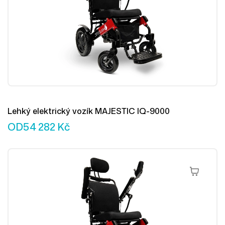
Lehký elektrický vozík MAJESTIC IQ-9000
OD
54 282
Kč
Výběr Mož