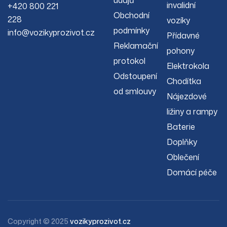
údajů
invalidní
+420 800 221
Obchodní
228
vozíky
podmínky
info@vozikyprozivot.cz
Přídavné
Reklamační
pohony
protokol
Elektrokola
Odstoupení
Chodítka
od smlouvy
Nájezdové
ližiny a rampy
Baterie
Doplňky
Oblečení
Domácí péče
Copyright © 2025
vozikyprozivot.cz