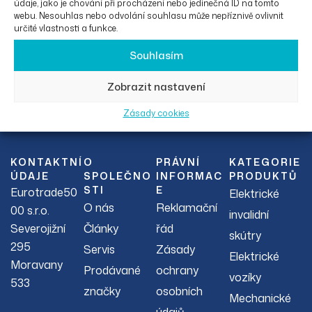
údaje, jako je chování při procházení nebo jedinečná ID na tomto
webu. Nesouhlas nebo odvolání souhlasu může nepříznivě ovlivnit
určité vlastnosti a funkce.
Souhlasím
Zobrazit nastavení
Facebook
Instagram
Zásady cookies
KONTAKTNÍ
O
PRÁVNÍ
KATEGORIE
ÚDAJE
SPOLEČNO
INFORMAC
PRODUKTŮ
STI
E
Eurotrade50
Elektrické
O nás
Reklamační
00 s.r.o.
invalidní
Severojižní
Články
řád
skútry
295
Servis
Zásady
Elektrické
Moravany
Prodávané
ochrany
vozíky
533
značky
osobních
Mechanické