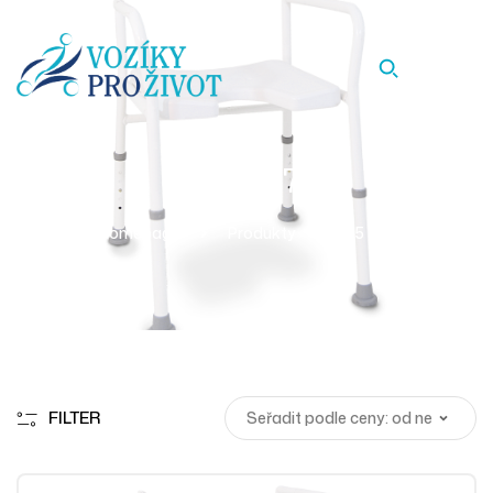
55 - 57
Homepage
Produkty
55 - 57
FILTER